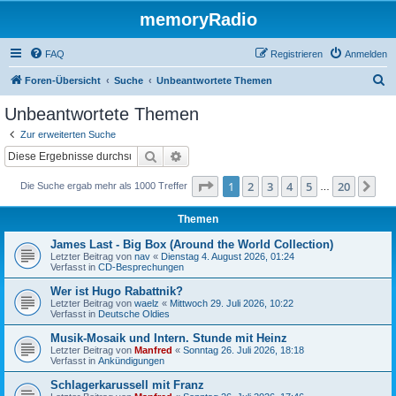
memoryRadio
FAQ
Registrieren
Anmelden
S
Foren-Übersicht
Suche
Unbeantwortete Themen
u
Unbeantwortete Themen
c
Zur erweiterten Suche
h
Suche
Erweiterte Suche
e
Seite
1
von
20
1
2
3
4
5
20
Nä
Die Suche ergab mehr als 1000 Treffer
…
Themen
James Last - Big Box (Around the World Collection)
Letzter Beitrag von
nav
«
Dienstag 4. August 2026, 01:24
Verfasst in
CD-Besprechungen
Wer ist Hugo Rabattnik?
Letzter Beitrag von
waelz
«
Mittwoch 29. Juli 2026, 10:22
Verfasst in
Deutsche Oldies
Musik-Mosaik und Intern. Stunde mit Heinz
Letzter Beitrag von
Manfred
«
Sonntag 26. Juli 2026, 18:18
Verfasst in
Ankündigungen
Schlagerkarussell mit Franz