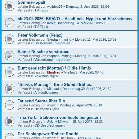
Sommer-Spaß
Letzter Beitrag von
wolfdog76
«
Dienstag 2. Juni 2026, 13:04
Verfasst in
TV-Tipps
ab 23.05.2026: BRAVO – Headlines, Hypes und Herzschmerz
Letzter Beitrag von
avo
«
Donnerstag 14. Mai 2026, 09:59
Verfasst in
TV-Tipps
Peter Volkmann (Relax)
Letzter Beitrag von
Stephan.Imming
«
Montag 11. Mai 2026, 13:52
Verfasst in
Verstorbene Interpreten
Rainer Nitschke verstorben
Letzter Beitrag von
Stephan.Imming
«
Montag 11. Mai 2026, 13:51
Verfasst in
Verstorbene Interpreten
Bunt gemischt (Montag) / Oldie Hitmix
Letzter Beitrag von
Manfred
«
Freitag 1. Mai 2026, 08:46
Verfasst in
Ankündigungen
"Servus Montag" - Eine Stunde früher...
Letzter Beitrag von
Michael
«
Donnerstag 30. April 2026, 21:32
Verfasst in
Ankündigungen
Tausend Sterne über Rio
Letzter Beitrag von
waelz
«
Montag 20. April 2026, 15:19
Verfasst in
Deutsche Oldies
Tina York - Stationen von heute bis gestern
Letzter Beitrag von
Sylvi
«
Mittwoch 15. April 2026, 13:33
Verfasst in
CD-Besprechungen
Der Schlappewirt/Robert Rondé
Letzter Beitrag von
waelz
«
Dienstag 7. April 2026, 18:28