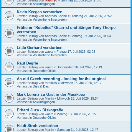
Letzter Beitrag von
Manfred
«
Sonntag 26. Juli 2026, 17:46
Verfasst in
Ankündigungen
Kevin Keegan verstorben
Letzter Beitrag von
Andreas Köhne
«
Dienstag 21. Juli 2026, 20:52
Verfasst in
Verstorbene Interpreten
Früherer "Rubettes"-Gitarrist und Sänger Tony Thorpe
verstorben
Letzter Beitrag von
Andreas Köhne
«
Sonntag 19. Juli 2026, 01:54
Verfasst in
Verstorbene Interpreten
Little Gerhard verstorben
Letzter Beitrag von
waelz
«
Freitag 17. Juli 2026, 02:03
Verfasst in
Verstorbene Interpreten
Raut Degrie
Letzter Beitrag von
waelz
«
Donnerstag 16. Juli 2026, 12:19
Verfasst in
Deutsche Oldies
An old Czech recording - looking for the original
Letzter Beitrag von
mroldies
«
Mittwoch 15. Juli 2026, 18:17
Verfasst in
Dies & Das
Mark Lorenz zu Gast in der Musikbox
Letzter Beitrag von
Martin
«
Mittwoch 15. Juli 2026, 15:54
Verfasst in
Ankündigungen
Erhard Juza - Diskografie
Letzter Beitrag von
waelz
«
Montag 13. Juli 2026, 20:15
Verfasst in
Deutsche Oldies
Heidi Stroh verstorben
Letzter Beitrag von
Martin
«
Samstag 11. Juli 2026, 12:47