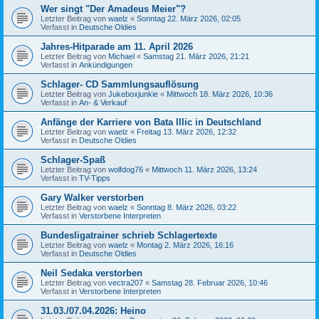
Wer singt "Der Amadeus Meier"?
Letzter Beitrag von
waelz
«
Sonntag 22. März 2026, 02:05
Verfasst in
Deutsche Oldies
Jahres-Hitparade am 11. April 2026
Letzter Beitrag von
Michael
«
Samstag 21. März 2026, 21:21
Verfasst in
Ankündigungen
Schlager- CD Sammlungsauflösung
Letzter Beitrag von
Jukeboxjunkie
«
Mittwoch 18. März 2026, 10:36
Verfasst in
An- & Verkauf
Anfänge der Karriere von Bata Illic in Deutschland
Letzter Beitrag von
waelz
«
Freitag 13. März 2026, 12:32
Verfasst in
Deutsche Oldies
Schlager-Spaß
Letzter Beitrag von
wolfdog76
«
Mittwoch 11. März 2026, 13:24
Verfasst in
TV-Tipps
Gary Walker verstorben
Letzter Beitrag von
waelz
«
Sonntag 8. März 2026, 03:22
Verfasst in
Verstorbene Interpreten
Bundesligatrainer schrieb Schlagertexte
Letzter Beitrag von
waelz
«
Montag 2. März 2026, 16:16
Verfasst in
Deutsche Oldies
Neil Sedaka verstorben
Letzter Beitrag von
vectra207
«
Samstag 28. Februar 2026, 10:46
Verfasst in
Verstorbene Interpreten
31.03./07.04.2026: Heino