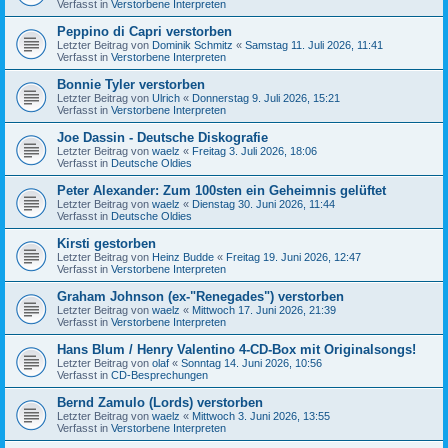
Verfasst in
Verstorbene Interpreten
Peppino di Capri verstorben
Letzter Beitrag von
Dominik Schmitz
«
Samstag 11. Juli 2026, 11:41
Verfasst in
Verstorbene Interpreten
Bonnie Tyler verstorben
Letzter Beitrag von
Ulrich
«
Donnerstag 9. Juli 2026, 15:21
Verfasst in
Verstorbene Interpreten
Joe Dassin - Deutsche Diskografie
Letzter Beitrag von
waelz
«
Freitag 3. Juli 2026, 18:06
Verfasst in
Deutsche Oldies
Peter Alexander: Zum 100sten ein Geheimnis gelüftet
Letzter Beitrag von
waelz
«
Dienstag 30. Juni 2026, 11:44
Verfasst in
Deutsche Oldies
Kirsti gestorben
Letzter Beitrag von
Heinz Budde
«
Freitag 19. Juni 2026, 12:47
Verfasst in
Verstorbene Interpreten
Graham Johnson (ex-"Renegades") verstorben
Letzter Beitrag von
waelz
«
Mittwoch 17. Juni 2026, 21:39
Verfasst in
Verstorbene Interpreten
Hans Blum / Henry Valentino 4-CD-Box mit Originalsongs!
Letzter Beitrag von
olaf
«
Sonntag 14. Juni 2026, 10:56
Verfasst in
CD-Besprechungen
Bernd Zamulo (Lords) verstorben
Letzter Beitrag von
waelz
«
Mittwoch 3. Juni 2026, 13:55
Verfasst in
Verstorbene Interpreten