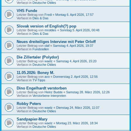
Verfasst in
Deutsche Oldies
VHS Funde
Letzter Beitrag von
Fredi
«
Montag 6. April 2026, 17:57
Verfasst in
Dies & Das
Slovak version of English(?) pop
Letzter Beitrag von
mroldies
«
Sonntag 5. April 2026, 00:48
Verfasst in
Dies & Das
Neues dreiteiliges Interview mit Peter Orloff
Letzter Beitrag von
olaf
«
Samstag 4. April 2026, 19:37
Verfasst in
Fundstellen
Die Zillertaler (Polydor)
Letzter Beitrag von
waelz
«
Samstag 4. April 2026, 15:20
Verfasst in
Deutsche Oldies
11.05.2026: Boney M.
Letzter Beitrag von
avo
«
Donnerstag 2. April 2026, 12:56
Verfasst in
TV-Tipps
Dino Engelhardt verstorben
Letzter Beitrag von
Heinz Budde
«
Samstag 28. März 2026, 12:26
Verfasst in
Verstorbene Interpreten
Robby Peters
Letzter Beitrag von
waelz
«
Dienstag 24. März 2026, 11:07
Verfasst in
Deutsche Oldies
Sandpapier-Mary
Letzter Beitrag von
waelz
«
Montag 23. März 2026, 18:34
Verfasst in
Deutsche Oldies