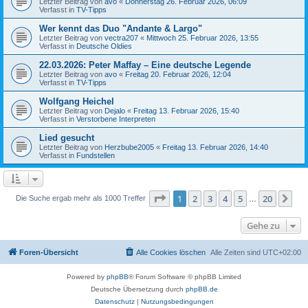
Letzter Beitrag von
avo
«
Donnerstag 26. Februar 2026, 06:09
Verfasst in
TV-Tipps
Wer kennt das Duo "Andante & Largo"
Letzter Beitrag von
vectra207
«
Mittwoch 25. Februar 2026, 13:55
Verfasst in
Deutsche Oldies
22.03.2026: Peter Maffay – Eine deutsche Legende
Letzter Beitrag von
avo
«
Freitag 20. Februar 2026, 12:04
Verfasst in
TV-Tipps
Wolfgang Heichel
Letzter Beitrag von
Dejalo
«
Freitag 13. Februar 2026, 15:40
Verfasst in
Verstorbene Interpreten
Lied gesucht
Letzter Beitrag von
Herzbube2005
«
Freitag 13. Februar 2026, 14:40
Verfasst in
Fundstellen
Seite
1
von
20
1
2
3
4
5
20
Nä
Die Suche ergab mehr als 1000 Treffer
…
Gehe zu
Foren-Übersicht
Alle Cookies löschen
Alle Zeiten sind
UTC+02:00
Powered by
phpBB
® Forum Software © phpBB Limited
Deutsche Übersetzung durch
phpBB.de
Datenschutz
|
Nutzungsbedingungen