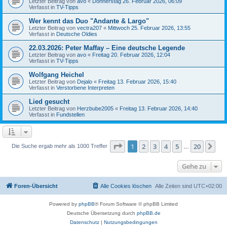
Letzter Beitrag von
avo
«
Donnerstag 26. Februar 2026, 06:09
Verfasst in
TV-Tipps
Wer kennt das Duo "Andante & Largo"
Letzter Beitrag von
vectra207
«
Mittwoch 25. Februar 2026, 13:55
Verfasst in
Deutsche Oldies
22.03.2026: Peter Maffay – Eine deutsche Legende
Letzter Beitrag von
avo
«
Freitag 20. Februar 2026, 12:04
Verfasst in
TV-Tipps
Wolfgang Heichel
Letzter Beitrag von
Dejalo
«
Freitag 13. Februar 2026, 15:40
Verfasst in
Verstorbene Interpreten
Lied gesucht
Letzter Beitrag von
Herzbube2005
«
Freitag 13. Februar 2026, 14:40
Verfasst in
Fundstellen
Seite
1
von
20
1
2
3
4
5
20
Nä
Die Suche ergab mehr als 1000 Treffer
…
Gehe zu
Foren-Übersicht
Alle Cookies löschen
Alle Zeiten sind
UTC+02:00
Powered by
phpBB
® Forum Software © phpBB Limited
Deutsche Übersetzung durch
phpBB.de
Datenschutz
|
Nutzungsbedingungen