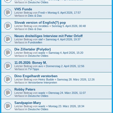
Verfasst in
Deutsche Oldies
VHS Funde
Letzter Beitrag von
Fredi
«
Montag 6. April 2026, 17:57
Verfasst in
Dies & Das
Slovak version of English(?) pop
Letzter Beitrag von
mroldies
«
Sonntag 5. April 2026, 00:48
Verfasst in
Dies & Das
Neues dreiteiliges Interview mit Peter Orloff
Letzter Beitrag von
olaf
«
Samstag 4. April 2026, 19:37
Verfasst in
Fundstellen
Die Zillertaler (Polydor)
Letzter Beitrag von
waelz
«
Samstag 4. April 2026, 15:20
Verfasst in
Deutsche Oldies
11.05.2026: Boney M.
Letzter Beitrag von
avo
«
Donnerstag 2. April 2026, 12:56
Verfasst in
TV-Tipps
Dino Engelhardt verstorben
Letzter Beitrag von
Heinz Budde
«
Samstag 28. März 2026, 12:26
Verfasst in
Verstorbene Interpreten
Robby Peters
Letzter Beitrag von
waelz
«
Dienstag 24. März 2026, 11:07
Verfasst in
Deutsche Oldies
Sandpapier-Mary
Letzter Beitrag von
waelz
«
Montag 23. März 2026, 18:34
Verfasst in
Deutsche Oldies