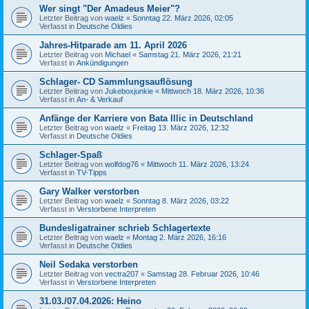
Wer singt "Der Amadeus Meier"?
Letzter Beitrag von
waelz
«
Sonntag 22. März 2026, 02:05
Verfasst in
Deutsche Oldies
Jahres-Hitparade am 11. April 2026
Letzter Beitrag von
Michael
«
Samstag 21. März 2026, 21:21
Verfasst in
Ankündigungen
Schlager- CD Sammlungsauflösung
Letzter Beitrag von
Jukeboxjunkie
«
Mittwoch 18. März 2026, 10:36
Verfasst in
An- & Verkauf
Anfänge der Karriere von Bata Illic in Deutschland
Letzter Beitrag von
waelz
«
Freitag 13. März 2026, 12:32
Verfasst in
Deutsche Oldies
Schlager-Spaß
Letzter Beitrag von
wolfdog76
«
Mittwoch 11. März 2026, 13:24
Verfasst in
TV-Tipps
Gary Walker verstorben
Letzter Beitrag von
waelz
«
Sonntag 8. März 2026, 03:22
Verfasst in
Verstorbene Interpreten
Bundesligatrainer schrieb Schlagertexte
Letzter Beitrag von
waelz
«
Montag 2. März 2026, 16:16
Verfasst in
Deutsche Oldies
Neil Sedaka verstorben
Letzter Beitrag von
vectra207
«
Samstag 28. Februar 2026, 10:46
Verfasst in
Verstorbene Interpreten
31.03./07.04.2026: Heino