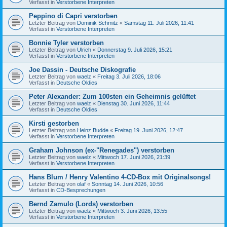
Verfasst in
Verstorbene Interpreten
Peppino di Capri verstorben
Letzter Beitrag von
Dominik Schmitz
«
Samstag 11. Juli 2026, 11:41
Verfasst in
Verstorbene Interpreten
Bonnie Tyler verstorben
Letzter Beitrag von
Ulrich
«
Donnerstag 9. Juli 2026, 15:21
Verfasst in
Verstorbene Interpreten
Joe Dassin - Deutsche Diskografie
Letzter Beitrag von
waelz
«
Freitag 3. Juli 2026, 18:06
Verfasst in
Deutsche Oldies
Peter Alexander: Zum 100sten ein Geheimnis gelüftet
Letzter Beitrag von
waelz
«
Dienstag 30. Juni 2026, 11:44
Verfasst in
Deutsche Oldies
Kirsti gestorben
Letzter Beitrag von
Heinz Budde
«
Freitag 19. Juni 2026, 12:47
Verfasst in
Verstorbene Interpreten
Graham Johnson (ex-"Renegades") verstorben
Letzter Beitrag von
waelz
«
Mittwoch 17. Juni 2026, 21:39
Verfasst in
Verstorbene Interpreten
Hans Blum / Henry Valentino 4-CD-Box mit Originalsongs!
Letzter Beitrag von
olaf
«
Sonntag 14. Juni 2026, 10:56
Verfasst in
CD-Besprechungen
Bernd Zamulo (Lords) verstorben
Letzter Beitrag von
waelz
«
Mittwoch 3. Juni 2026, 13:55
Verfasst in
Verstorbene Interpreten