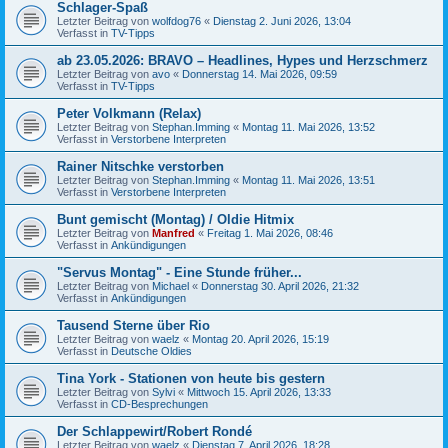
Schlager-Spaß
Letzter Beitrag von
wolfdog76
«
Dienstag 2. Juni 2026, 13:04
Verfasst in
TV-Tipps
ab 23.05.2026: BRAVO – Headlines, Hypes und Herzschmerz
Letzter Beitrag von
avo
«
Donnerstag 14. Mai 2026, 09:59
Verfasst in
TV-Tipps
Peter Volkmann (Relax)
Letzter Beitrag von
Stephan.Imming
«
Montag 11. Mai 2026, 13:52
Verfasst in
Verstorbene Interpreten
Rainer Nitschke verstorben
Letzter Beitrag von
Stephan.Imming
«
Montag 11. Mai 2026, 13:51
Verfasst in
Verstorbene Interpreten
Bunt gemischt (Montag) / Oldie Hitmix
Letzter Beitrag von
Manfred
«
Freitag 1. Mai 2026, 08:46
Verfasst in
Ankündigungen
"Servus Montag" - Eine Stunde früher...
Letzter Beitrag von
Michael
«
Donnerstag 30. April 2026, 21:32
Verfasst in
Ankündigungen
Tausend Sterne über Rio
Letzter Beitrag von
waelz
«
Montag 20. April 2026, 15:19
Verfasst in
Deutsche Oldies
Tina York - Stationen von heute bis gestern
Letzter Beitrag von
Sylvi
«
Mittwoch 15. April 2026, 13:33
Verfasst in
CD-Besprechungen
Der Schlappewirt/Robert Rondé
Letzter Beitrag von
waelz
«
Dienstag 7. April 2026, 18:28