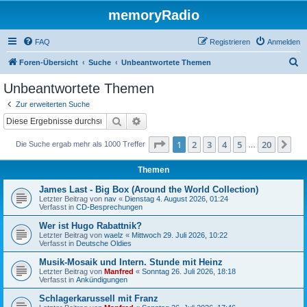
memoryRadio
FAQ
Registrieren
Anmelden
S
Foren-Übersicht
Suche
Unbeantwortete Themen
u
Unbeantwortete Themen
c
Zur erweiterten Suche
h
Suche
Erweiterte Suche
e
Seite
1
von
20
1
2
3
4
5
20
Nä
Die Suche ergab mehr als 1000 Treffer
…
Themen
James Last - Big Box (Around the World Collection)
Letzter Beitrag von
nav
«
Dienstag 4. August 2026, 01:24
Verfasst in
CD-Besprechungen
Wer ist Hugo Rabattnik?
Letzter Beitrag von
waelz
«
Mittwoch 29. Juli 2026, 10:22
Verfasst in
Deutsche Oldies
Musik-Mosaik und Intern. Stunde mit Heinz
Letzter Beitrag von
Manfred
«
Sonntag 26. Juli 2026, 18:18
Verfasst in
Ankündigungen
Schlagerkarussell mit Franz