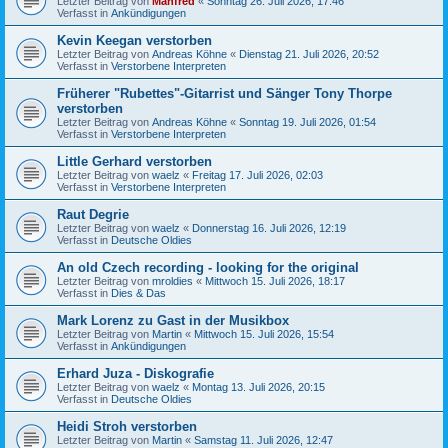
Letzter Beitrag von
Manfred
«
Sonntag 26. Juli 2026, 17:46
Verfasst in
Ankündigungen
Kevin Keegan verstorben
Letzter Beitrag von
Andreas Köhne
«
Dienstag 21. Juli 2026, 20:52
Verfasst in
Verstorbene Interpreten
Früherer "Rubettes"-Gitarrist und Sänger Tony Thorpe
verstorben
Letzter Beitrag von
Andreas Köhne
«
Sonntag 19. Juli 2026, 01:54
Verfasst in
Verstorbene Interpreten
Little Gerhard verstorben
Letzter Beitrag von
waelz
«
Freitag 17. Juli 2026, 02:03
Verfasst in
Verstorbene Interpreten
Raut Degrie
Letzter Beitrag von
waelz
«
Donnerstag 16. Juli 2026, 12:19
Verfasst in
Deutsche Oldies
An old Czech recording - looking for the original
Letzter Beitrag von
mroldies
«
Mittwoch 15. Juli 2026, 18:17
Verfasst in
Dies & Das
Mark Lorenz zu Gast in der Musikbox
Letzter Beitrag von
Martin
«
Mittwoch 15. Juli 2026, 15:54
Verfasst in
Ankündigungen
Erhard Juza - Diskografie
Letzter Beitrag von
waelz
«
Montag 13. Juli 2026, 20:15
Verfasst in
Deutsche Oldies
Heidi Stroh verstorben
Letzter Beitrag von
Martin
«
Samstag 11. Juli 2026, 12:47