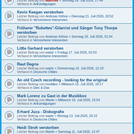
Letzter Beitrag von
Manfred
«
Sonntag 26. Juli 2026, 17:46
Verfasst in
Ankündigungen
Kevin Keegan verstorben
Letzter Beitrag von
Andreas Köhne
«
Dienstag 21. Juli 2026, 20:52
Verfasst in
Verstorbene Interpreten
Früherer "Rubettes"-Gitarrist und Sänger Tony Thorpe
verstorben
Letzter Beitrag von
Andreas Köhne
«
Sonntag 19. Juli 2026, 01:54
Verfasst in
Verstorbene Interpreten
Little Gerhard verstorben
Letzter Beitrag von
waelz
«
Freitag 17. Juli 2026, 02:03
Verfasst in
Verstorbene Interpreten
Raut Degrie
Letzter Beitrag von
waelz
«
Donnerstag 16. Juli 2026, 12:19
Verfasst in
Deutsche Oldies
An old Czech recording - looking for the original
Letzter Beitrag von
mroldies
«
Mittwoch 15. Juli 2026, 18:17
Verfasst in
Dies & Das
Mark Lorenz zu Gast in der Musikbox
Letzter Beitrag von
Martin
«
Mittwoch 15. Juli 2026, 15:54
Verfasst in
Ankündigungen
Erhard Juza - Diskografie
Letzter Beitrag von
waelz
«
Montag 13. Juli 2026, 20:15
Verfasst in
Deutsche Oldies
Heidi Stroh verstorben
Letzter Beitrag von
Martin
«
Samstag 11. Juli 2026, 12:47