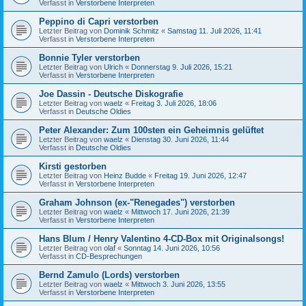
Verfasst in
Verstorbene Interpreten
Peppino di Capri verstorben
Letzter Beitrag von
Dominik Schmitz
«
Samstag 11. Juli 2026, 11:41
Verfasst in
Verstorbene Interpreten
Bonnie Tyler verstorben
Letzter Beitrag von
Ulrich
«
Donnerstag 9. Juli 2026, 15:21
Verfasst in
Verstorbene Interpreten
Joe Dassin - Deutsche Diskografie
Letzter Beitrag von
waelz
«
Freitag 3. Juli 2026, 18:06
Verfasst in
Deutsche Oldies
Peter Alexander: Zum 100sten ein Geheimnis gelüftet
Letzter Beitrag von
waelz
«
Dienstag 30. Juni 2026, 11:44
Verfasst in
Deutsche Oldies
Kirsti gestorben
Letzter Beitrag von
Heinz Budde
«
Freitag 19. Juni 2026, 12:47
Verfasst in
Verstorbene Interpreten
Graham Johnson (ex-"Renegades") verstorben
Letzter Beitrag von
waelz
«
Mittwoch 17. Juni 2026, 21:39
Verfasst in
Verstorbene Interpreten
Hans Blum / Henry Valentino 4-CD-Box mit Originalsongs!
Letzter Beitrag von
olaf
«
Sonntag 14. Juni 2026, 10:56
Verfasst in
CD-Besprechungen
Bernd Zamulo (Lords) verstorben
Letzter Beitrag von
waelz
«
Mittwoch 3. Juni 2026, 13:55
Verfasst in
Verstorbene Interpreten