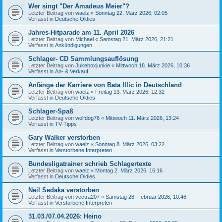
Wer singt "Der Amadeus Meier"?
Letzter Beitrag von
waelz
«
Sonntag 22. März 2026, 02:05
Verfasst in
Deutsche Oldies
Jahres-Hitparade am 11. April 2026
Letzter Beitrag von
Michael
«
Samstag 21. März 2026, 21:21
Verfasst in
Ankündigungen
Schlager- CD Sammlungsauflösung
Letzter Beitrag von
Jukeboxjunkie
«
Mittwoch 18. März 2026, 10:36
Verfasst in
An- & Verkauf
Anfänge der Karriere von Bata Illic in Deutschland
Letzter Beitrag von
waelz
«
Freitag 13. März 2026, 12:32
Verfasst in
Deutsche Oldies
Schlager-Spaß
Letzter Beitrag von
wolfdog76
«
Mittwoch 11. März 2026, 13:24
Verfasst in
TV-Tipps
Gary Walker verstorben
Letzter Beitrag von
waelz
«
Sonntag 8. März 2026, 03:22
Verfasst in
Verstorbene Interpreten
Bundesligatrainer schrieb Schlagertexte
Letzter Beitrag von
waelz
«
Montag 2. März 2026, 16:16
Verfasst in
Deutsche Oldies
Neil Sedaka verstorben
Letzter Beitrag von
vectra207
«
Samstag 28. Februar 2026, 10:46
Verfasst in
Verstorbene Interpreten
31.03./07.04.2026: Heino