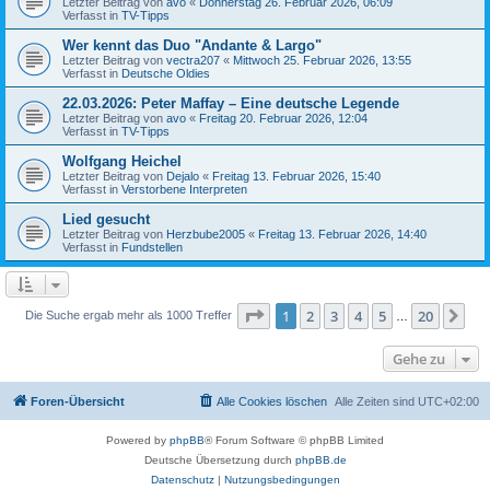
Letzter Beitrag von
avo
«
Donnerstag 26. Februar 2026, 06:09
Verfasst in
TV-Tipps
Wer kennt das Duo "Andante & Largo"
Letzter Beitrag von
vectra207
«
Mittwoch 25. Februar 2026, 13:55
Verfasst in
Deutsche Oldies
22.03.2026: Peter Maffay – Eine deutsche Legende
Letzter Beitrag von
avo
«
Freitag 20. Februar 2026, 12:04
Verfasst in
TV-Tipps
Wolfgang Heichel
Letzter Beitrag von
Dejalo
«
Freitag 13. Februar 2026, 15:40
Verfasst in
Verstorbene Interpreten
Lied gesucht
Letzter Beitrag von
Herzbube2005
«
Freitag 13. Februar 2026, 14:40
Verfasst in
Fundstellen
Seite
1
von
20
1
2
3
4
5
20
Nä
Die Suche ergab mehr als 1000 Treffer
…
Gehe zu
Foren-Übersicht
Alle Cookies löschen
Alle Zeiten sind
UTC+02:00
Powered by
phpBB
® Forum Software © phpBB Limited
Deutsche Übersetzung durch
phpBB.de
Datenschutz
|
Nutzungsbedingungen