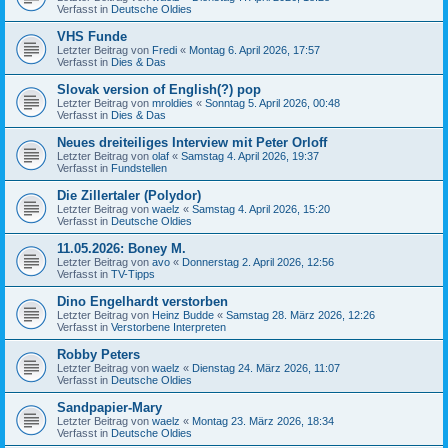
Verfasst in
Deutsche Oldies
VHS Funde
Letzter Beitrag von
Fredi
«
Montag 6. April 2026, 17:57
Verfasst in
Dies & Das
Slovak version of English(?) pop
Letzter Beitrag von
mroldies
«
Sonntag 5. April 2026, 00:48
Verfasst in
Dies & Das
Neues dreiteiliges Interview mit Peter Orloff
Letzter Beitrag von
olaf
«
Samstag 4. April 2026, 19:37
Verfasst in
Fundstellen
Die Zillertaler (Polydor)
Letzter Beitrag von
waelz
«
Samstag 4. April 2026, 15:20
Verfasst in
Deutsche Oldies
11.05.2026: Boney M.
Letzter Beitrag von
avo
«
Donnerstag 2. April 2026, 12:56
Verfasst in
TV-Tipps
Dino Engelhardt verstorben
Letzter Beitrag von
Heinz Budde
«
Samstag 28. März 2026, 12:26
Verfasst in
Verstorbene Interpreten
Robby Peters
Letzter Beitrag von
waelz
«
Dienstag 24. März 2026, 11:07
Verfasst in
Deutsche Oldies
Sandpapier-Mary
Letzter Beitrag von
waelz
«
Montag 23. März 2026, 18:34
Verfasst in
Deutsche Oldies