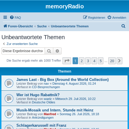
memoryRadio
FAQ
Registrieren
Anmelden
S
Foren-Übersicht
Suche
Unbeantwortete Themen
u
Unbeantwortete Themen
c
Zur erweiterten Suche
h
Suche
Erweiterte Suche
e
Seite
1
von
20
1
2
3
4
5
20
Nä
Die Suche ergab mehr als 1000 Treffer
…
Themen
James Last - Big Box (Around the World Collection)
Letzter Beitrag von
nav
«
Dienstag 4. August 2026, 01:24
Verfasst in
CD-Besprechungen
Wer ist Hugo Rabattnik?
Letzter Beitrag von
waelz
«
Mittwoch 29. Juli 2026, 10:22
Verfasst in
Deutsche Oldies
Musik-Mosaik und Intern. Stunde mit Heinz
Letzter Beitrag von
Manfred
«
Sonntag 26. Juli 2026, 18:18
Verfasst in
Ankündigungen
Schlagerkarussell mit Franz