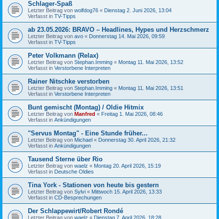
Schlager-Spaß
Letzter Beitrag von
wolfdog76
«
Dienstag 2. Juni 2026, 13:04
Verfasst in
TV-Tipps
ab 23.05.2026: BRAVO – Headlines, Hypes und Herzschmerz
Letzter Beitrag von
avo
«
Donnerstag 14. Mai 2026, 09:59
Verfasst in
TV-Tipps
Peter Volkmann (Relax)
Letzter Beitrag von
Stephan.Imming
«
Montag 11. Mai 2026, 13:52
Verfasst in
Verstorbene Interpreten
Rainer Nitschke verstorben
Letzter Beitrag von
Stephan.Imming
«
Montag 11. Mai 2026, 13:51
Verfasst in
Verstorbene Interpreten
Bunt gemischt (Montag) / Oldie Hitmix
Letzter Beitrag von
Manfred
«
Freitag 1. Mai 2026, 08:46
Verfasst in
Ankündigungen
"Servus Montag" - Eine Stunde früher...
Letzter Beitrag von
Michael
«
Donnerstag 30. April 2026, 21:32
Verfasst in
Ankündigungen
Tausend Sterne über Rio
Letzter Beitrag von
waelz
«
Montag 20. April 2026, 15:19
Verfasst in
Deutsche Oldies
Tina York - Stationen von heute bis gestern
Letzter Beitrag von
Sylvi
«
Mittwoch 15. April 2026, 13:33
Verfasst in
CD-Besprechungen
Der Schlappewirt/Robert Rondé
Letzter Beitrag von
waelz
«
Dienstag 7. April 2026, 18:28