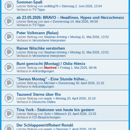
Sommer-Spaß
Letzter Beitrag von
wolfdog76
«
Dienstag 2. Juni 2026, 13:04
Verfasst in
TV-Tipps
ab 23.05.2026: BRAVO – Headlines, Hypes und Herzschmerz
Letzter Beitrag von
avo
«
Donnerstag 14. Mai 2026, 09:59
Verfasst in
TV-Tipps
Peter Volkmann (Relax)
Letzter Beitrag von
Stephan.Imming
«
Montag 11. Mai 2026, 13:52
Verfasst in
Verstorbene Interpreten
Rainer Nitschke verstorben
Letzter Beitrag von
Stephan.Imming
«
Montag 11. Mai 2026, 13:51
Verfasst in
Verstorbene Interpreten
Bunt gemischt (Montag) / Oldie Hitmix
Letzter Beitrag von
Manfred
«
Freitag 1. Mai 2026, 08:46
Verfasst in
Ankündigungen
"Servus Montag" - Eine Stunde früher...
Letzter Beitrag von
Michael
«
Donnerstag 30. April 2026, 21:32
Verfasst in
Ankündigungen
Tausend Sterne über Rio
Letzter Beitrag von
waelz
«
Montag 20. April 2026, 15:19
Verfasst in
Deutsche Oldies
Tina York - Stationen von heute bis gestern
Letzter Beitrag von
Sylvi
«
Mittwoch 15. April 2026, 13:33
Verfasst in
CD-Besprechungen
Der Schlappewirt/Robert Rondé
Letzter Beitrag von
waelz
«
Dienstag 7. April 2026, 18:28