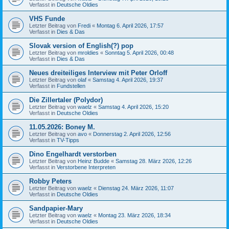
Verfasst in
Deutsche Oldies
VHS Funde
Letzter Beitrag von
Fredi
«
Montag 6. April 2026, 17:57
Verfasst in
Dies & Das
Slovak version of English(?) pop
Letzter Beitrag von
mroldies
«
Sonntag 5. April 2026, 00:48
Verfasst in
Dies & Das
Neues dreiteiliges Interview mit Peter Orloff
Letzter Beitrag von
olaf
«
Samstag 4. April 2026, 19:37
Verfasst in
Fundstellen
Die Zillertaler (Polydor)
Letzter Beitrag von
waelz
«
Samstag 4. April 2026, 15:20
Verfasst in
Deutsche Oldies
11.05.2026: Boney M.
Letzter Beitrag von
avo
«
Donnerstag 2. April 2026, 12:56
Verfasst in
TV-Tipps
Dino Engelhardt verstorben
Letzter Beitrag von
Heinz Budde
«
Samstag 28. März 2026, 12:26
Verfasst in
Verstorbene Interpreten
Robby Peters
Letzter Beitrag von
waelz
«
Dienstag 24. März 2026, 11:07
Verfasst in
Deutsche Oldies
Sandpapier-Mary
Letzter Beitrag von
waelz
«
Montag 23. März 2026, 18:34
Verfasst in
Deutsche Oldies