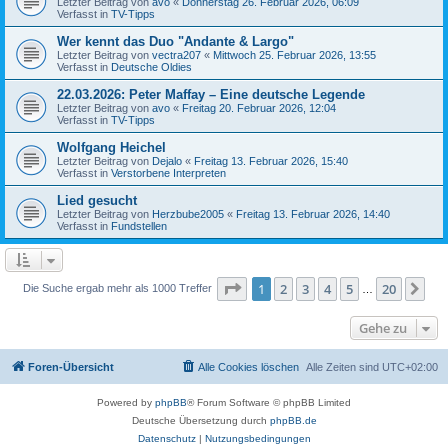
Letzter Beitrag von
avo
«
Donnerstag 26. Februar 2026, 06:09
Verfasst in
TV-Tipps
Wer kennt das Duo "Andante & Largo"
Letzter Beitrag von
vectra207
«
Mittwoch 25. Februar 2026, 13:55
Verfasst in
Deutsche Oldies
22.03.2026: Peter Maffay – Eine deutsche Legende
Letzter Beitrag von
avo
«
Freitag 20. Februar 2026, 12:04
Verfasst in
TV-Tipps
Wolfgang Heichel
Letzter Beitrag von
Dejalo
«
Freitag 13. Februar 2026, 15:40
Verfasst in
Verstorbene Interpreten
Lied gesucht
Letzter Beitrag von
Herzbube2005
«
Freitag 13. Februar 2026, 14:40
Verfasst in
Fundstellen
Seite
1
von
20
1
2
3
4
5
20
Nä
Die Suche ergab mehr als 1000 Treffer
…
Gehe zu
Foren-Übersicht
Alle Cookies löschen
Alle Zeiten sind
UTC+02:00
Powered by
phpBB
® Forum Software © phpBB Limited
Deutsche Übersetzung durch
phpBB.de
Datenschutz
|
Nutzungsbedingungen