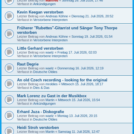
Letzter Beitrag von
Manfred
«
Sonntag 26. Juli 2026, 17:46
Verfasst in
Ankündigungen
Kevin Keegan verstorben
Letzter Beitrag von
Andreas Köhne
«
Dienstag 21. Juli 2026, 20:52
Verfasst in
Verstorbene Interpreten
Früherer "Rubettes"-Gitarrist und Sänger Tony Thorpe
verstorben
Letzter Beitrag von
Andreas Köhne
«
Sonntag 19. Juli 2026, 01:54
Verfasst in
Verstorbene Interpreten
Little Gerhard verstorben
Letzter Beitrag von
waelz
«
Freitag 17. Juli 2026, 02:03
Verfasst in
Verstorbene Interpreten
Raut Degrie
Letzter Beitrag von
waelz
«
Donnerstag 16. Juli 2026, 12:19
Verfasst in
Deutsche Oldies
An old Czech recording - looking for the original
Letzter Beitrag von
mroldies
«
Mittwoch 15. Juli 2026, 18:17
Verfasst in
Dies & Das
Mark Lorenz zu Gast in der Musikbox
Letzter Beitrag von
Martin
«
Mittwoch 15. Juli 2026, 15:54
Verfasst in
Ankündigungen
Erhard Juza - Diskografie
Letzter Beitrag von
waelz
«
Montag 13. Juli 2026, 20:15
Verfasst in
Deutsche Oldies
Heidi Stroh verstorben
Letzter Beitrag von
Martin
«
Samstag 11. Juli 2026, 12:47