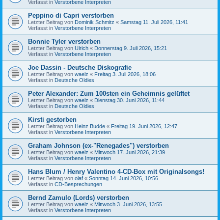
Verfasst in
Verstorbene Interpreten
Peppino di Capri verstorben
Letzter Beitrag von
Dominik Schmitz
«
Samstag 11. Juli 2026, 11:41
Verfasst in
Verstorbene Interpreten
Bonnie Tyler verstorben
Letzter Beitrag von
Ulrich
«
Donnerstag 9. Juli 2026, 15:21
Verfasst in
Verstorbene Interpreten
Joe Dassin - Deutsche Diskografie
Letzter Beitrag von
waelz
«
Freitag 3. Juli 2026, 18:06
Verfasst in
Deutsche Oldies
Peter Alexander: Zum 100sten ein Geheimnis gelüftet
Letzter Beitrag von
waelz
«
Dienstag 30. Juni 2026, 11:44
Verfasst in
Deutsche Oldies
Kirsti gestorben
Letzter Beitrag von
Heinz Budde
«
Freitag 19. Juni 2026, 12:47
Verfasst in
Verstorbene Interpreten
Graham Johnson (ex-"Renegades") verstorben
Letzter Beitrag von
waelz
«
Mittwoch 17. Juni 2026, 21:39
Verfasst in
Verstorbene Interpreten
Hans Blum / Henry Valentino 4-CD-Box mit Originalsongs!
Letzter Beitrag von
olaf
«
Sonntag 14. Juni 2026, 10:56
Verfasst in
CD-Besprechungen
Bernd Zamulo (Lords) verstorben
Letzter Beitrag von
waelz
«
Mittwoch 3. Juni 2026, 13:55
Verfasst in
Verstorbene Interpreten