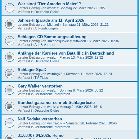
Wer singt "Der Amadeus Meier"?
Letzter Beitrag von
waelz
«
Sonntag 22. März 2026, 02:05
Verfasst in
Deutsche Oldies
Jahres-Hitparade am 11. April 2026
Letzter Beitrag von
Michael
«
Samstag 21. März 2026, 21:21
Verfasst in
Ankündigungen
Schlager- CD Sammlungsauflösung
Letzter Beitrag von
Jukeboxjunkie
«
Mittwoch 18. März 2026, 10:36
Verfasst in
An- & Verkauf
Anfänge der Karriere von Bata Illic in Deutschland
Letzter Beitrag von
waelz
«
Freitag 13. März 2026, 12:32
Verfasst in
Deutsche Oldies
Schlager-Spaß
Letzter Beitrag von
wolfdog76
«
Mittwoch 11. März 2026, 13:24
Verfasst in
TV-Tipps
Gary Walker verstorben
Letzter Beitrag von
waelz
«
Sonntag 8. März 2026, 03:22
Verfasst in
Verstorbene Interpreten
Bundesligatrainer schrieb Schlagertexte
Letzter Beitrag von
waelz
«
Montag 2. März 2026, 16:16
Verfasst in
Deutsche Oldies
Neil Sedaka verstorben
Letzter Beitrag von
vectra207
«
Samstag 28. Februar 2026, 10:46
Verfasst in
Verstorbene Interpreten
31.03./07.04.2026: Heino