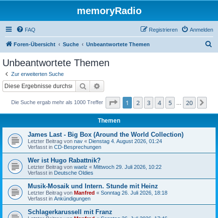
memoryRadio
FAQ
Registrieren
Anmelden
S
Foren-Übersicht
Suche
Unbeantwortete Themen
u
Unbeantwortete Themen
c
Zur erweiterten Suche
h
Suche
Erweiterte Suche
e
Seite
1
von
20
1
2
3
4
5
20
Nä
Die Suche ergab mehr als 1000 Treffer
…
Themen
James Last - Big Box (Around the World Collection)
Letzter Beitrag von
nav
«
Dienstag 4. August 2026, 01:24
Verfasst in
CD-Besprechungen
Wer ist Hugo Rabattnik?
Letzter Beitrag von
waelz
«
Mittwoch 29. Juli 2026, 10:22
Verfasst in
Deutsche Oldies
Musik-Mosaik und Intern. Stunde mit Heinz
Letzter Beitrag von
Manfred
«
Sonntag 26. Juli 2026, 18:18
Verfasst in
Ankündigungen
Schlagerkarussell mit Franz