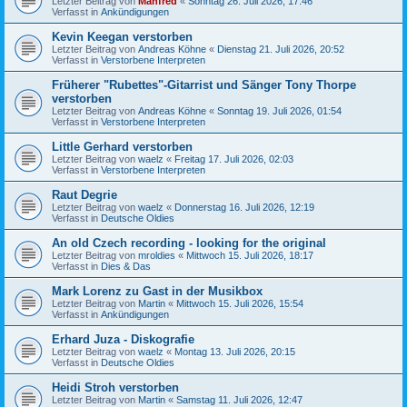
Letzter Beitrag von
Manfred
«
Sonntag 26. Juli 2026, 17:46
Verfasst in
Ankündigungen
Kevin Keegan verstorben
Letzter Beitrag von
Andreas Köhne
«
Dienstag 21. Juli 2026, 20:52
Verfasst in
Verstorbene Interpreten
Früherer "Rubettes"-Gitarrist und Sänger Tony Thorpe
verstorben
Letzter Beitrag von
Andreas Köhne
«
Sonntag 19. Juli 2026, 01:54
Verfasst in
Verstorbene Interpreten
Little Gerhard verstorben
Letzter Beitrag von
waelz
«
Freitag 17. Juli 2026, 02:03
Verfasst in
Verstorbene Interpreten
Raut Degrie
Letzter Beitrag von
waelz
«
Donnerstag 16. Juli 2026, 12:19
Verfasst in
Deutsche Oldies
An old Czech recording - looking for the original
Letzter Beitrag von
mroldies
«
Mittwoch 15. Juli 2026, 18:17
Verfasst in
Dies & Das
Mark Lorenz zu Gast in der Musikbox
Letzter Beitrag von
Martin
«
Mittwoch 15. Juli 2026, 15:54
Verfasst in
Ankündigungen
Erhard Juza - Diskografie
Letzter Beitrag von
waelz
«
Montag 13. Juli 2026, 20:15
Verfasst in
Deutsche Oldies
Heidi Stroh verstorben
Letzter Beitrag von
Martin
«
Samstag 11. Juli 2026, 12:47