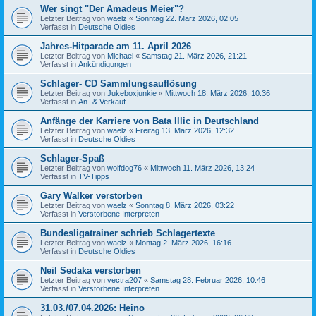
Wer singt "Der Amadeus Meier"?
Letzter Beitrag von
waelz
«
Sonntag 22. März 2026, 02:05
Verfasst in
Deutsche Oldies
Jahres-Hitparade am 11. April 2026
Letzter Beitrag von
Michael
«
Samstag 21. März 2026, 21:21
Verfasst in
Ankündigungen
Schlager- CD Sammlungsauflösung
Letzter Beitrag von
Jukeboxjunkie
«
Mittwoch 18. März 2026, 10:36
Verfasst in
An- & Verkauf
Anfänge der Karriere von Bata Illic in Deutschland
Letzter Beitrag von
waelz
«
Freitag 13. März 2026, 12:32
Verfasst in
Deutsche Oldies
Schlager-Spaß
Letzter Beitrag von
wolfdog76
«
Mittwoch 11. März 2026, 13:24
Verfasst in
TV-Tipps
Gary Walker verstorben
Letzter Beitrag von
waelz
«
Sonntag 8. März 2026, 03:22
Verfasst in
Verstorbene Interpreten
Bundesligatrainer schrieb Schlagertexte
Letzter Beitrag von
waelz
«
Montag 2. März 2026, 16:16
Verfasst in
Deutsche Oldies
Neil Sedaka verstorben
Letzter Beitrag von
vectra207
«
Samstag 28. Februar 2026, 10:46
Verfasst in
Verstorbene Interpreten
31.03./07.04.2026: Heino