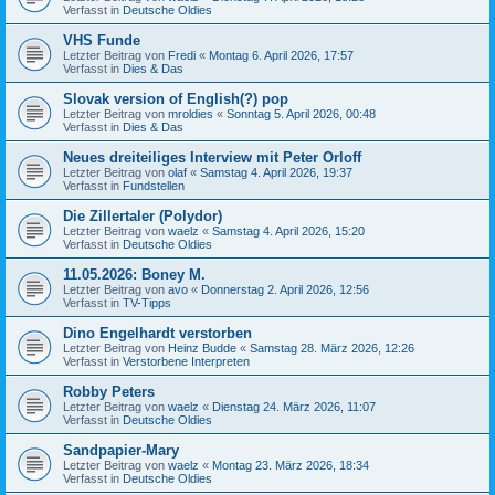
Verfasst in
Deutsche Oldies
VHS Funde
Letzter Beitrag von
Fredi
«
Montag 6. April 2026, 17:57
Verfasst in
Dies & Das
Slovak version of English(?) pop
Letzter Beitrag von
mroldies
«
Sonntag 5. April 2026, 00:48
Verfasst in
Dies & Das
Neues dreiteiliges Interview mit Peter Orloff
Letzter Beitrag von
olaf
«
Samstag 4. April 2026, 19:37
Verfasst in
Fundstellen
Die Zillertaler (Polydor)
Letzter Beitrag von
waelz
«
Samstag 4. April 2026, 15:20
Verfasst in
Deutsche Oldies
11.05.2026: Boney M.
Letzter Beitrag von
avo
«
Donnerstag 2. April 2026, 12:56
Verfasst in
TV-Tipps
Dino Engelhardt verstorben
Letzter Beitrag von
Heinz Budde
«
Samstag 28. März 2026, 12:26
Verfasst in
Verstorbene Interpreten
Robby Peters
Letzter Beitrag von
waelz
«
Dienstag 24. März 2026, 11:07
Verfasst in
Deutsche Oldies
Sandpapier-Mary
Letzter Beitrag von
waelz
«
Montag 23. März 2026, 18:34
Verfasst in
Deutsche Oldies