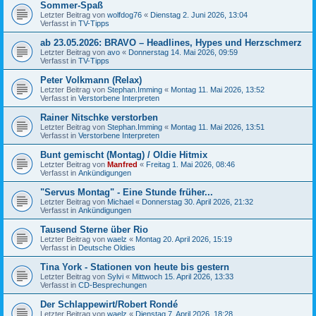
Sommer-Spaß
Letzter Beitrag von
wolfdog76
«
Dienstag 2. Juni 2026, 13:04
Verfasst in
TV-Tipps
ab 23.05.2026: BRAVO – Headlines, Hypes und Herzschmerz
Letzter Beitrag von
avo
«
Donnerstag 14. Mai 2026, 09:59
Verfasst in
TV-Tipps
Peter Volkmann (Relax)
Letzter Beitrag von
Stephan.Imming
«
Montag 11. Mai 2026, 13:52
Verfasst in
Verstorbene Interpreten
Rainer Nitschke verstorben
Letzter Beitrag von
Stephan.Imming
«
Montag 11. Mai 2026, 13:51
Verfasst in
Verstorbene Interpreten
Bunt gemischt (Montag) / Oldie Hitmix
Letzter Beitrag von
Manfred
«
Freitag 1. Mai 2026, 08:46
Verfasst in
Ankündigungen
"Servus Montag" - Eine Stunde früher...
Letzter Beitrag von
Michael
«
Donnerstag 30. April 2026, 21:32
Verfasst in
Ankündigungen
Tausend Sterne über Rio
Letzter Beitrag von
waelz
«
Montag 20. April 2026, 15:19
Verfasst in
Deutsche Oldies
Tina York - Stationen von heute bis gestern
Letzter Beitrag von
Sylvi
«
Mittwoch 15. April 2026, 13:33
Verfasst in
CD-Besprechungen
Der Schlappewirt/Robert Rondé
Letzter Beitrag von
waelz
«
Dienstag 7. April 2026, 18:28