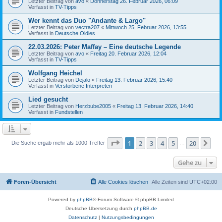
Letzter Beitrag von
avo
«
Donnerstag 26. Februar 2026, 06:09
Verfasst in
TV-Tipps
Wer kennt das Duo "Andante & Largo"
Letzter Beitrag von
vectra207
«
Mittwoch 25. Februar 2026, 13:55
Verfasst in
Deutsche Oldies
22.03.2026: Peter Maffay – Eine deutsche Legende
Letzter Beitrag von
avo
«
Freitag 20. Februar 2026, 12:04
Verfasst in
TV-Tipps
Wolfgang Heichel
Letzter Beitrag von
Dejalo
«
Freitag 13. Februar 2026, 15:40
Verfasst in
Verstorbene Interpreten
Lied gesucht
Letzter Beitrag von
Herzbube2005
«
Freitag 13. Februar 2026, 14:40
Verfasst in
Fundstellen
Seite
1
von
20
1
2
3
4
5
20
Nä
Die Suche ergab mehr als 1000 Treffer
…
Gehe zu
Foren-Übersicht
Alle Cookies löschen
Alle Zeiten sind
UTC+02:00
Powered by
phpBB
® Forum Software © phpBB Limited
Deutsche Übersetzung durch
phpBB.de
Datenschutz
|
Nutzungsbedingungen