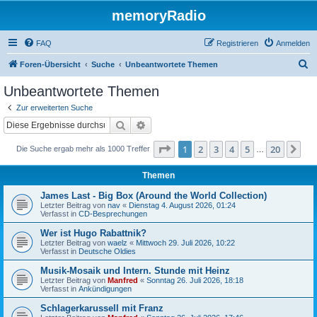
memoryRadio
FAQ
Registrieren
Anmelden
S
Foren-Übersicht
Suche
Unbeantwortete Themen
u
Unbeantwortete Themen
c
Zur erweiterten Suche
h
Suche
Erweiterte Suche
e
Seite
1
von
20
1
2
3
4
5
20
Nä
Die Suche ergab mehr als 1000 Treffer
…
Themen
James Last - Big Box (Around the World Collection)
Letzter Beitrag von
nav
«
Dienstag 4. August 2026, 01:24
Verfasst in
CD-Besprechungen
Wer ist Hugo Rabattnik?
Letzter Beitrag von
waelz
«
Mittwoch 29. Juli 2026, 10:22
Verfasst in
Deutsche Oldies
Musik-Mosaik und Intern. Stunde mit Heinz
Letzter Beitrag von
Manfred
«
Sonntag 26. Juli 2026, 18:18
Verfasst in
Ankündigungen
Schlagerkarussell mit Franz