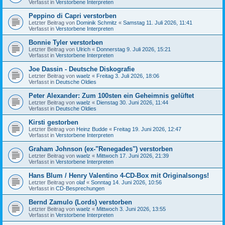
Verfasst in
Verstorbene Interpreten
Peppino di Capri verstorben
Letzter Beitrag von
Dominik Schmitz
«
Samstag 11. Juli 2026, 11:41
Verfasst in
Verstorbene Interpreten
Bonnie Tyler verstorben
Letzter Beitrag von
Ulrich
«
Donnerstag 9. Juli 2026, 15:21
Verfasst in
Verstorbene Interpreten
Joe Dassin - Deutsche Diskografie
Letzter Beitrag von
waelz
«
Freitag 3. Juli 2026, 18:06
Verfasst in
Deutsche Oldies
Peter Alexander: Zum 100sten ein Geheimnis gelüftet
Letzter Beitrag von
waelz
«
Dienstag 30. Juni 2026, 11:44
Verfasst in
Deutsche Oldies
Kirsti gestorben
Letzter Beitrag von
Heinz Budde
«
Freitag 19. Juni 2026, 12:47
Verfasst in
Verstorbene Interpreten
Graham Johnson (ex-"Renegades") verstorben
Letzter Beitrag von
waelz
«
Mittwoch 17. Juni 2026, 21:39
Verfasst in
Verstorbene Interpreten
Hans Blum / Henry Valentino 4-CD-Box mit Originalsongs!
Letzter Beitrag von
olaf
«
Sonntag 14. Juni 2026, 10:56
Verfasst in
CD-Besprechungen
Bernd Zamulo (Lords) verstorben
Letzter Beitrag von
waelz
«
Mittwoch 3. Juni 2026, 13:55
Verfasst in
Verstorbene Interpreten