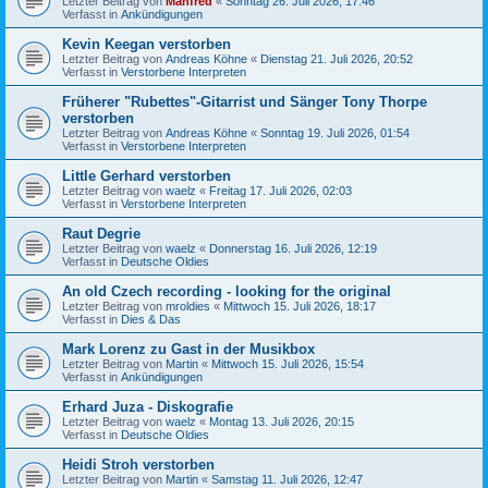
Letzter Beitrag von
Manfred
«
Sonntag 26. Juli 2026, 17:46
Verfasst in
Ankündigungen
Kevin Keegan verstorben
Letzter Beitrag von
Andreas Köhne
«
Dienstag 21. Juli 2026, 20:52
Verfasst in
Verstorbene Interpreten
Früherer "Rubettes"-Gitarrist und Sänger Tony Thorpe
verstorben
Letzter Beitrag von
Andreas Köhne
«
Sonntag 19. Juli 2026, 01:54
Verfasst in
Verstorbene Interpreten
Little Gerhard verstorben
Letzter Beitrag von
waelz
«
Freitag 17. Juli 2026, 02:03
Verfasst in
Verstorbene Interpreten
Raut Degrie
Letzter Beitrag von
waelz
«
Donnerstag 16. Juli 2026, 12:19
Verfasst in
Deutsche Oldies
An old Czech recording - looking for the original
Letzter Beitrag von
mroldies
«
Mittwoch 15. Juli 2026, 18:17
Verfasst in
Dies & Das
Mark Lorenz zu Gast in der Musikbox
Letzter Beitrag von
Martin
«
Mittwoch 15. Juli 2026, 15:54
Verfasst in
Ankündigungen
Erhard Juza - Diskografie
Letzter Beitrag von
waelz
«
Montag 13. Juli 2026, 20:15
Verfasst in
Deutsche Oldies
Heidi Stroh verstorben
Letzter Beitrag von
Martin
«
Samstag 11. Juli 2026, 12:47