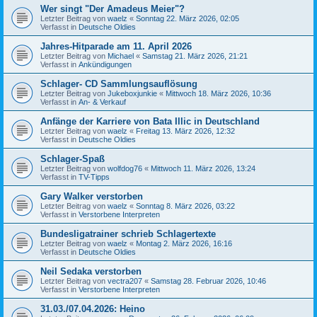
Wer singt "Der Amadeus Meier"?
Letzter Beitrag von
waelz
«
Sonntag 22. März 2026, 02:05
Verfasst in
Deutsche Oldies
Jahres-Hitparade am 11. April 2026
Letzter Beitrag von
Michael
«
Samstag 21. März 2026, 21:21
Verfasst in
Ankündigungen
Schlager- CD Sammlungsauflösung
Letzter Beitrag von
Jukeboxjunkie
«
Mittwoch 18. März 2026, 10:36
Verfasst in
An- & Verkauf
Anfänge der Karriere von Bata Illic in Deutschland
Letzter Beitrag von
waelz
«
Freitag 13. März 2026, 12:32
Verfasst in
Deutsche Oldies
Schlager-Spaß
Letzter Beitrag von
wolfdog76
«
Mittwoch 11. März 2026, 13:24
Verfasst in
TV-Tipps
Gary Walker verstorben
Letzter Beitrag von
waelz
«
Sonntag 8. März 2026, 03:22
Verfasst in
Verstorbene Interpreten
Bundesligatrainer schrieb Schlagertexte
Letzter Beitrag von
waelz
«
Montag 2. März 2026, 16:16
Verfasst in
Deutsche Oldies
Neil Sedaka verstorben
Letzter Beitrag von
vectra207
«
Samstag 28. Februar 2026, 10:46
Verfasst in
Verstorbene Interpreten
31.03./07.04.2026: Heino