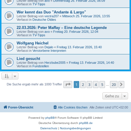
Letzter Beitrag von
avo
«
Donnerstag 26. Februar 2026, 06:09
Verfasst in
TV-Tipps
Wer kennt das Duo "Andante & Largo"
Letzter Beitrag von
vectra207
«
Mittwoch 25. Februar 2026, 13:55
Verfasst in
Deutsche Oldies
22.03.2026: Peter Maffay – Eine deutsche Legende
Letzter Beitrag von
avo
«
Freitag 20. Februar 2026, 12:04
Verfasst in
TV-Tipps
Wolfgang Heichel
Letzter Beitrag von
Dejalo
«
Freitag 13. Februar 2026, 15:40
Verfasst in
Verstorbene Interpreten
Lied gesucht
Letzter Beitrag von
Herzbube2005
«
Freitag 13. Februar 2026, 14:40
Verfasst in
Fundstellen
Seite
1
von
20
1
2
3
4
5
20
Nä
Die Suche ergab mehr als 1000 Treffer
…
Gehe zu
Foren-Übersicht
Alle Cookies löschen
Alle Zeiten sind
UTC+02:00
Powered by
phpBB
® Forum Software © phpBB Limited
Deutsche Übersetzung durch
phpBB.de
Datenschutz
|
Nutzungsbedingungen