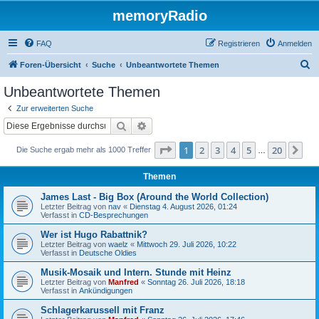
memoryRadio
FAQ
Registrieren
Anmelden
S
Foren-Übersicht
Suche
Unbeantwortete Themen
u
Unbeantwortete Themen
c
Zur erweiterten Suche
h
Suche
Erweiterte Suche
e
Seite
1
von
20
1
2
3
4
5
20
Nä
Die Suche ergab mehr als 1000 Treffer
…
Themen
James Last - Big Box (Around the World Collection)
Letzter Beitrag von
nav
«
Dienstag 4. August 2026, 01:24
Verfasst in
CD-Besprechungen
Wer ist Hugo Rabattnik?
Letzter Beitrag von
waelz
«
Mittwoch 29. Juli 2026, 10:22
Verfasst in
Deutsche Oldies
Musik-Mosaik und Intern. Stunde mit Heinz
Letzter Beitrag von
Manfred
«
Sonntag 26. Juli 2026, 18:18
Verfasst in
Ankündigungen
Schlagerkarussell mit Franz