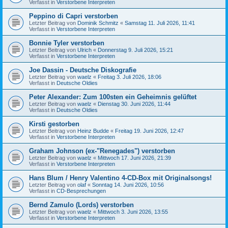
Verfasst in
Verstorbene Interpreten
Peppino di Capri verstorben
Letzter Beitrag von
Dominik Schmitz
«
Samstag 11. Juli 2026, 11:41
Verfasst in
Verstorbene Interpreten
Bonnie Tyler verstorben
Letzter Beitrag von
Ulrich
«
Donnerstag 9. Juli 2026, 15:21
Verfasst in
Verstorbene Interpreten
Joe Dassin - Deutsche Diskografie
Letzter Beitrag von
waelz
«
Freitag 3. Juli 2026, 18:06
Verfasst in
Deutsche Oldies
Peter Alexander: Zum 100sten ein Geheimnis gelüftet
Letzter Beitrag von
waelz
«
Dienstag 30. Juni 2026, 11:44
Verfasst in
Deutsche Oldies
Kirsti gestorben
Letzter Beitrag von
Heinz Budde
«
Freitag 19. Juni 2026, 12:47
Verfasst in
Verstorbene Interpreten
Graham Johnson (ex-"Renegades") verstorben
Letzter Beitrag von
waelz
«
Mittwoch 17. Juni 2026, 21:39
Verfasst in
Verstorbene Interpreten
Hans Blum / Henry Valentino 4-CD-Box mit Originalsongs!
Letzter Beitrag von
olaf
«
Sonntag 14. Juni 2026, 10:56
Verfasst in
CD-Besprechungen
Bernd Zamulo (Lords) verstorben
Letzter Beitrag von
waelz
«
Mittwoch 3. Juni 2026, 13:55
Verfasst in
Verstorbene Interpreten