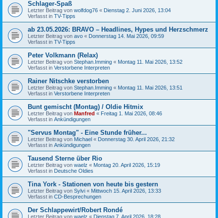
Schlager-Spaß
Letzter Beitrag von
wolfdog76
«
Dienstag 2. Juni 2026, 13:04
Verfasst in
TV-Tipps
ab 23.05.2026: BRAVO – Headlines, Hypes und Herzschmerz
Letzter Beitrag von
avo
«
Donnerstag 14. Mai 2026, 09:59
Verfasst in
TV-Tipps
Peter Volkmann (Relax)
Letzter Beitrag von
Stephan.Imming
«
Montag 11. Mai 2026, 13:52
Verfasst in
Verstorbene Interpreten
Rainer Nitschke verstorben
Letzter Beitrag von
Stephan.Imming
«
Montag 11. Mai 2026, 13:51
Verfasst in
Verstorbene Interpreten
Bunt gemischt (Montag) / Oldie Hitmix
Letzter Beitrag von
Manfred
«
Freitag 1. Mai 2026, 08:46
Verfasst in
Ankündigungen
"Servus Montag" - Eine Stunde früher...
Letzter Beitrag von
Michael
«
Donnerstag 30. April 2026, 21:32
Verfasst in
Ankündigungen
Tausend Sterne über Rio
Letzter Beitrag von
waelz
«
Montag 20. April 2026, 15:19
Verfasst in
Deutsche Oldies
Tina York - Stationen von heute bis gestern
Letzter Beitrag von
Sylvi
«
Mittwoch 15. April 2026, 13:33
Verfasst in
CD-Besprechungen
Der Schlappewirt/Robert Rondé
Letzter Beitrag von
waelz
«
Dienstag 7. April 2026, 18:28