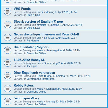
Verfasst in
Deutsche Oldies
VHS Funde
Letzter Beitrag von
Fredi
«
Montag 6. April 2026, 17:57
Verfasst in
Dies & Das
Slovak version of English(?) pop
Letzter Beitrag von
mroldies
«
Sonntag 5. April 2026, 00:48
Verfasst in
Dies & Das
Neues dreiteiliges Interview mit Peter Orloff
Letzter Beitrag von
olaf
«
Samstag 4. April 2026, 19:37
Verfasst in
Fundstellen
Die Zillertaler (Polydor)
Letzter Beitrag von
waelz
«
Samstag 4. April 2026, 15:20
Verfasst in
Deutsche Oldies
11.05.2026: Boney M.
Letzter Beitrag von
avo
«
Donnerstag 2. April 2026, 12:56
Verfasst in
TV-Tipps
Dino Engelhardt verstorben
Letzter Beitrag von
Heinz Budde
«
Samstag 28. März 2026, 12:26
Verfasst in
Verstorbene Interpreten
Robby Peters
Letzter Beitrag von
waelz
«
Dienstag 24. März 2026, 11:07
Verfasst in
Deutsche Oldies
Sandpapier-Mary
Letzter Beitrag von
waelz
«
Montag 23. März 2026, 18:34
Verfasst in
Deutsche Oldies