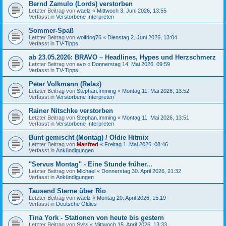
Bernd Zamulo (Lords) verstorben
Letzter Beitrag von
waelz
«
Mittwoch 3. Juni 2026, 13:55
Verfasst in
Verstorbene Interpreten
Sommer-Spaß
Letzter Beitrag von
wolfdog76
«
Dienstag 2. Juni 2026, 13:04
Verfasst in
TV-Tipps
ab 23.05.2026: BRAVO – Headlines, Hypes und Herzschmerz
Letzter Beitrag von
avo
«
Donnerstag 14. Mai 2026, 09:59
Verfasst in
TV-Tipps
Peter Volkmann (Relax)
Letzter Beitrag von
Stephan.Imming
«
Montag 11. Mai 2026, 13:52
Verfasst in
Verstorbene Interpreten
Rainer Nitschke verstorben
Letzter Beitrag von
Stephan.Imming
«
Montag 11. Mai 2026, 13:51
Verfasst in
Verstorbene Interpreten
Bunt gemischt (Montag) / Oldie Hitmix
Letzter Beitrag von
Manfred
«
Freitag 1. Mai 2026, 08:46
Verfasst in
Ankündigungen
"Servus Montag" - Eine Stunde früher...
Letzter Beitrag von
Michael
«
Donnerstag 30. April 2026, 21:32
Verfasst in
Ankündigungen
Tausend Sterne über Rio
Letzter Beitrag von
waelz
«
Montag 20. April 2026, 15:19
Verfasst in
Deutsche Oldies
Tina York - Stationen von heute bis gestern
Letzter Beitrag von
Sylvi
«
Mittwoch 15. April 2026, 13:33