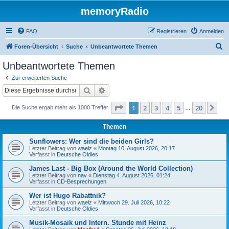
memoryRadio
FAQ
Registrieren
Anmelden
S
Foren-Übersicht
Suche
Unbeantwortete Themen
u
Unbeantwortete Themen
c
Zur erweiterten Suche
h
Suche
Erweiterte Suche
e
Seite
1
von
20
1
2
3
4
5
20
Nä
Die Suche ergab mehr als 1000 Treffer
…
Themen
Sunflowers: Wer sind die beiden Girls?
Letzter Beitrag von
waelz
«
Montag 10. August 2026, 20:17
Verfasst in
Deutsche Oldies
James Last - Big Box (Around the World Collection)
Letzter Beitrag von
nav
«
Dienstag 4. August 2026, 01:24
Verfasst in
CD-Besprechungen
Wer ist Hugo Rabattnik?
Letzter Beitrag von
waelz
«
Mittwoch 29. Juli 2026, 10:22
Verfasst in
Deutsche Oldies
Musik-Mosaik und Intern. Stunde mit Heinz