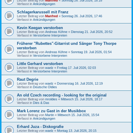
Letzter Beitrag von
Manfred
«
Sonntag 26. Juli 2026, 18:18
Verfasst in
Ankündigungen
Schlagerkarussell mit Franz
Letzter Beitrag von
Manfred
«
Sonntag 26. Juli 2026, 17:46
Verfasst in
Ankündigungen
Kevin Keegan verstorben
Letzter Beitrag von
Andreas Köhne
«
Dienstag 21. Juli 2026, 20:52
Verfasst in
Verstorbene Interpreten
Früherer "Rubettes"-Gitarrist und Sänger Tony Thorpe
verstorben
Letzter Beitrag von
Andreas Köhne
«
Sonntag 19. Juli 2026, 01:54
Verfasst in
Verstorbene Interpreten
Little Gerhard verstorben
Letzter Beitrag von
waelz
«
Freitag 17. Juli 2026, 02:03
Verfasst in
Verstorbene Interpreten
Raut Degrie
Letzter Beitrag von
waelz
«
Donnerstag 16. Juli 2026, 12:19
Verfasst in
Deutsche Oldies
An old Czech recording - looking for the original
Letzter Beitrag von
mroldies
«
Mittwoch 15. Juli 2026, 18:17
Verfasst in
Dies & Das
Mark Lorenz zu Gast in der Musikbox
Letzter Beitrag von
Martin
«
Mittwoch 15. Juli 2026, 15:54
Verfasst in
Ankündigungen
Erhard Juza - Diskografie
Letzter Beitrag von
waelz
«
Montag 13. Juli 2026, 20:15