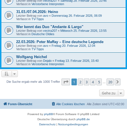
Letzter Beitrag von
vectra207
«
Samstag 28. Februar 2026, 10:46
Verfasst in
Verstorbene Interpreten
31.03./07.04.2026: Heino
Letzter Beitrag von
avo
«
Donnerstag 26. Februar 2026, 06:09
Verfasst in
TV-Tipps
Wer kennt das Duo "Andante & Largo"
Letzter Beitrag von
vectra207
«
Mittwoch 25. Februar 2026, 13:55
Verfasst in
Deutsche Oldies
22.03.2026: Peter Maffay – Eine deutsche Legende
Letzter Beitrag von
avo
«
Freitag 20. Februar 2026, 12:04
Verfasst in
TV-Tipps
Wolfgang Heichel
Letzter Beitrag von
Dejalo
«
Freitag 13. Februar 2026, 15:40
Verfasst in
Verstorbene Interpreten
Seite
1
von
20
1
2
3
4
5
20
Nä
Die Suche ergab mehr als 1000 Treffer
…
Gehe zu
Foren-Übersicht
Alle Cookies löschen
Alle Zeiten sind
UTC+02:00
Powered by
phpBB
® Forum Software © phpBB Limited
Deutsche Übersetzung durch
phpBB.de
Datenschutz
|
Nutzungsbedingungen