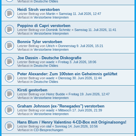
Verfasst in
Deutsche Oldies
Heidi Stroh verstorben
Letzter Beitrag von
Martin
«
Samstag 11. Juli 2026, 12:47
Verfasst in
Verstorbene Interpreten
Peppino di Capri verstorben
Letzter Beitrag von
Dominik Schmitz
«
Samstag 11. Juli 2026, 11:41
Verfasst in
Verstorbene Interpreten
Bonnie Tyler verstorben
Letzter Beitrag von
Ulrich
«
Donnerstag 9. Juli 2026, 15:21
Verfasst in
Verstorbene Interpreten
Joe Dassin - Deutsche Diskografie
Letzter Beitrag von
waelz
«
Freitag 3. Juli 2026, 18:06
Verfasst in
Deutsche Oldies
Peter Alexander: Zum 100sten ein Geheimnis gelüftet
Letzter Beitrag von
waelz
«
Dienstag 30. Juni 2026, 11:44
Verfasst in
Deutsche Oldies
Kirsti gestorben
Letzter Beitrag von
Heinz Budde
«
Freitag 19. Juni 2026, 12:47
Verfasst in
Verstorbene Interpreten
Graham Johnson (ex-"Renegades") verstorben
Letzter Beitrag von
waelz
«
Mittwoch 17. Juni 2026, 21:39
Verfasst in
Verstorbene Interpreten
Hans Blum / Henry Valentino 4-CD-Box mit Originalsongs!
Letzter Beitrag von
olaf
«
Sonntag 14. Juni 2026, 10:56
Verfasst in
CD-Besprechungen