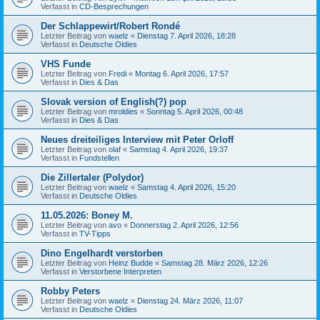
Verfasst in
CD-Besprechungen
Der Schlappewirt/Robert Rondé
Letzter Beitrag von
waelz
«
Dienstag 7. April 2026, 18:28
Verfasst in
Deutsche Oldies
VHS Funde
Letzter Beitrag von
Fredi
«
Montag 6. April 2026, 17:57
Verfasst in
Dies & Das
Slovak version of English(?) pop
Letzter Beitrag von
mroldies
«
Sonntag 5. April 2026, 00:48
Verfasst in
Dies & Das
Neues dreiteiliges Interview mit Peter Orloff
Letzter Beitrag von
olaf
«
Samstag 4. April 2026, 19:37
Verfasst in
Fundstellen
Die Zillertaler (Polydor)
Letzter Beitrag von
waelz
«
Samstag 4. April 2026, 15:20
Verfasst in
Deutsche Oldies
11.05.2026: Boney M.
Letzter Beitrag von
avo
«
Donnerstag 2. April 2026, 12:56
Verfasst in
TV-Tipps
Dino Engelhardt verstorben
Letzter Beitrag von
Heinz Budde
«
Samstag 28. März 2026, 12:26
Verfasst in
Verstorbene Interpreten
Robby Peters
Letzter Beitrag von
waelz
«
Dienstag 24. März 2026, 11:07
Verfasst in
Deutsche Oldies