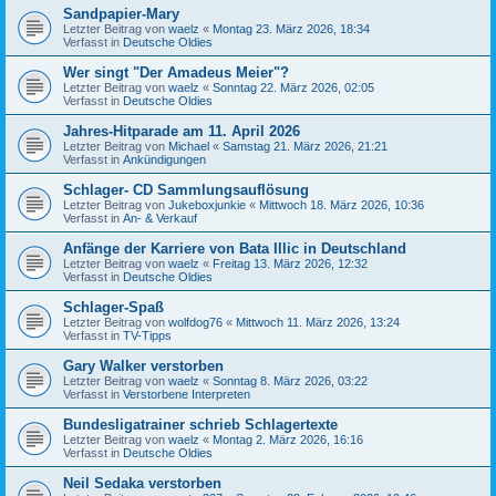
Sandpapier-Mary
Letzter Beitrag von
waelz
«
Montag 23. März 2026, 18:34
Verfasst in
Deutsche Oldies
Wer singt "Der Amadeus Meier"?
Letzter Beitrag von
waelz
«
Sonntag 22. März 2026, 02:05
Verfasst in
Deutsche Oldies
Jahres-Hitparade am 11. April 2026
Letzter Beitrag von
Michael
«
Samstag 21. März 2026, 21:21
Verfasst in
Ankündigungen
Schlager- CD Sammlungsauflösung
Letzter Beitrag von
Jukeboxjunkie
«
Mittwoch 18. März 2026, 10:36
Verfasst in
An- & Verkauf
Anfänge der Karriere von Bata Illic in Deutschland
Letzter Beitrag von
waelz
«
Freitag 13. März 2026, 12:32
Verfasst in
Deutsche Oldies
Schlager-Spaß
Letzter Beitrag von
wolfdog76
«
Mittwoch 11. März 2026, 13:24
Verfasst in
TV-Tipps
Gary Walker verstorben
Letzter Beitrag von
waelz
«
Sonntag 8. März 2026, 03:22
Verfasst in
Verstorbene Interpreten
Bundesligatrainer schrieb Schlagertexte
Letzter Beitrag von
waelz
«
Montag 2. März 2026, 16:16
Verfasst in
Deutsche Oldies
Neil Sedaka verstorben