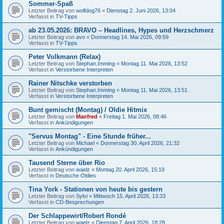
Sommer-Spaß
Letzter Beitrag von
wolfdog76
«
Dienstag 2. Juni 2026, 13:04
Verfasst in
TV-Tipps
ab 23.05.2026: BRAVO – Headlines, Hypes und Herzschmerz
Letzter Beitrag von
avo
«
Donnerstag 14. Mai 2026, 09:59
Verfasst in
TV-Tipps
Peter Volkmann (Relax)
Letzter Beitrag von
Stephan.Imming
«
Montag 11. Mai 2026, 13:52
Verfasst in
Verstorbene Interpreten
Rainer Nitschke verstorben
Letzter Beitrag von
Stephan.Imming
«
Montag 11. Mai 2026, 13:51
Verfasst in
Verstorbene Interpreten
Bunt gemischt (Montag) / Oldie Hitmix
Letzter Beitrag von
Manfred
«
Freitag 1. Mai 2026, 08:46
Verfasst in
Ankündigungen
"Servus Montag" - Eine Stunde früher...
Letzter Beitrag von
Michael
«
Donnerstag 30. April 2026, 21:32
Verfasst in
Ankündigungen
Tausend Sterne über Rio
Letzter Beitrag von
waelz
«
Montag 20. April 2026, 15:19
Verfasst in
Deutsche Oldies
Tina York - Stationen von heute bis gestern
Letzter Beitrag von
Sylvi
«
Mittwoch 15. April 2026, 13:33
Verfasst in
CD-Besprechungen
Der Schlappewirt/Robert Rondé
Letzter Beitrag von
waelz
«
Dienstag 7. April 2026, 18:28