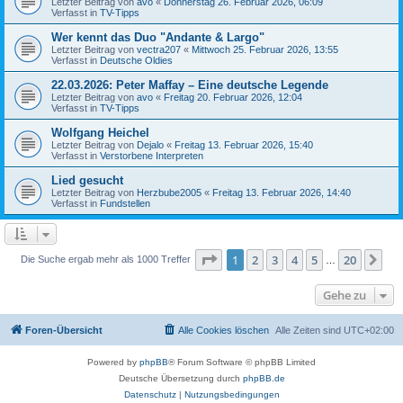
Letzter Beitrag von
avo
«
Donnerstag 26. Februar 2026, 06:09
Verfasst in
TV-Tipps
Wer kennt das Duo "Andante & Largo"
Letzter Beitrag von
vectra207
«
Mittwoch 25. Februar 2026, 13:55
Verfasst in
Deutsche Oldies
22.03.2026: Peter Maffay – Eine deutsche Legende
Letzter Beitrag von
avo
«
Freitag 20. Februar 2026, 12:04
Verfasst in
TV-Tipps
Wolfgang Heichel
Letzter Beitrag von
Dejalo
«
Freitag 13. Februar 2026, 15:40
Verfasst in
Verstorbene Interpreten
Lied gesucht
Letzter Beitrag von
Herzbube2005
«
Freitag 13. Februar 2026, 14:40
Verfasst in
Fundstellen
Seite
1
von
20
1
2
3
4
5
20
Nä
Die Suche ergab mehr als 1000 Treffer
…
Gehe zu
Foren-Übersicht
Alle Cookies löschen
Alle Zeiten sind
UTC+02:00
Powered by
phpBB
® Forum Software © phpBB Limited
Deutsche Übersetzung durch
phpBB.de
Datenschutz
|
Nutzungsbedingungen