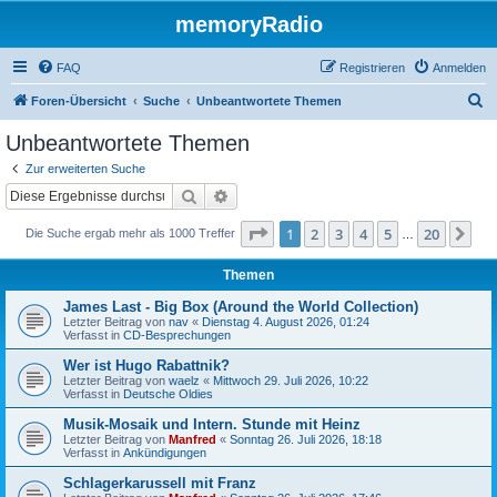
memoryRadio
FAQ
Registrieren
Anmelden
S
Foren-Übersicht
Suche
Unbeantwortete Themen
u
Unbeantwortete Themen
c
Zur erweiterten Suche
h
Suche
Erweiterte Suche
e
Seite
1
von
20
1
2
3
4
5
20
Nä
Die Suche ergab mehr als 1000 Treffer
…
Themen
James Last - Big Box (Around the World Collection)
Letzter Beitrag von
nav
«
Dienstag 4. August 2026, 01:24
Verfasst in
CD-Besprechungen
Wer ist Hugo Rabattnik?
Letzter Beitrag von
waelz
«
Mittwoch 29. Juli 2026, 10:22
Verfasst in
Deutsche Oldies
Musik-Mosaik und Intern. Stunde mit Heinz
Letzter Beitrag von
Manfred
«
Sonntag 26. Juli 2026, 18:18
Verfasst in
Ankündigungen
Schlagerkarussell mit Franz