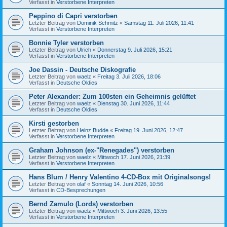
Verfasst in
Verstorbene Interpreten
Peppino di Capri verstorben
Letzter Beitrag von
Dominik Schmitz
«
Samstag 11. Juli 2026, 11:41
Verfasst in
Verstorbene Interpreten
Bonnie Tyler verstorben
Letzter Beitrag von
Ulrich
«
Donnerstag 9. Juli 2026, 15:21
Verfasst in
Verstorbene Interpreten
Joe Dassin - Deutsche Diskografie
Letzter Beitrag von
waelz
«
Freitag 3. Juli 2026, 18:06
Verfasst in
Deutsche Oldies
Peter Alexander: Zum 100sten ein Geheimnis gelüftet
Letzter Beitrag von
waelz
«
Dienstag 30. Juni 2026, 11:44
Verfasst in
Deutsche Oldies
Kirsti gestorben
Letzter Beitrag von
Heinz Budde
«
Freitag 19. Juni 2026, 12:47
Verfasst in
Verstorbene Interpreten
Graham Johnson (ex-"Renegades") verstorben
Letzter Beitrag von
waelz
«
Mittwoch 17. Juni 2026, 21:39
Verfasst in
Verstorbene Interpreten
Hans Blum / Henry Valentino 4-CD-Box mit Originalsongs!
Letzter Beitrag von
olaf
«
Sonntag 14. Juni 2026, 10:56
Verfasst in
CD-Besprechungen
Bernd Zamulo (Lords) verstorben
Letzter Beitrag von
waelz
«
Mittwoch 3. Juni 2026, 13:55
Verfasst in
Verstorbene Interpreten