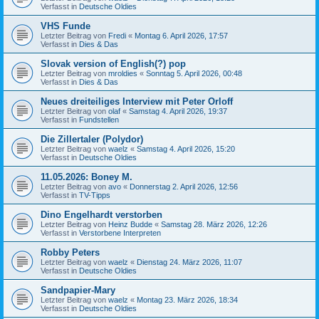
Verfasst in
Deutsche Oldies
VHS Funde
Letzter Beitrag von
Fredi
«
Montag 6. April 2026, 17:57
Verfasst in
Dies & Das
Slovak version of English(?) pop
Letzter Beitrag von
mroldies
«
Sonntag 5. April 2026, 00:48
Verfasst in
Dies & Das
Neues dreiteiliges Interview mit Peter Orloff
Letzter Beitrag von
olaf
«
Samstag 4. April 2026, 19:37
Verfasst in
Fundstellen
Die Zillertaler (Polydor)
Letzter Beitrag von
waelz
«
Samstag 4. April 2026, 15:20
Verfasst in
Deutsche Oldies
11.05.2026: Boney M.
Letzter Beitrag von
avo
«
Donnerstag 2. April 2026, 12:56
Verfasst in
TV-Tipps
Dino Engelhardt verstorben
Letzter Beitrag von
Heinz Budde
«
Samstag 28. März 2026, 12:26
Verfasst in
Verstorbene Interpreten
Robby Peters
Letzter Beitrag von
waelz
«
Dienstag 24. März 2026, 11:07
Verfasst in
Deutsche Oldies
Sandpapier-Mary
Letzter Beitrag von
waelz
«
Montag 23. März 2026, 18:34
Verfasst in
Deutsche Oldies