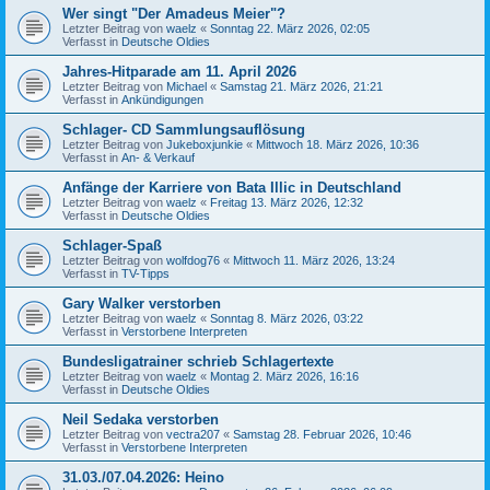
Wer singt "Der Amadeus Meier"?
Letzter Beitrag von
waelz
«
Sonntag 22. März 2026, 02:05
Verfasst in
Deutsche Oldies
Jahres-Hitparade am 11. April 2026
Letzter Beitrag von
Michael
«
Samstag 21. März 2026, 21:21
Verfasst in
Ankündigungen
Schlager- CD Sammlungsauflösung
Letzter Beitrag von
Jukeboxjunkie
«
Mittwoch 18. März 2026, 10:36
Verfasst in
An- & Verkauf
Anfänge der Karriere von Bata Illic in Deutschland
Letzter Beitrag von
waelz
«
Freitag 13. März 2026, 12:32
Verfasst in
Deutsche Oldies
Schlager-Spaß
Letzter Beitrag von
wolfdog76
«
Mittwoch 11. März 2026, 13:24
Verfasst in
TV-Tipps
Gary Walker verstorben
Letzter Beitrag von
waelz
«
Sonntag 8. März 2026, 03:22
Verfasst in
Verstorbene Interpreten
Bundesligatrainer schrieb Schlagertexte
Letzter Beitrag von
waelz
«
Montag 2. März 2026, 16:16
Verfasst in
Deutsche Oldies
Neil Sedaka verstorben
Letzter Beitrag von
vectra207
«
Samstag 28. Februar 2026, 10:46
Verfasst in
Verstorbene Interpreten
31.03./07.04.2026: Heino