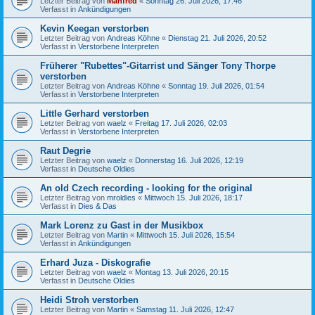
Letzter Beitrag von
Manfred
«
Sonntag 26. Juli 2026, 17:46
Verfasst in
Ankündigungen
Kevin Keegan verstorben
Letzter Beitrag von
Andreas Köhne
«
Dienstag 21. Juli 2026, 20:52
Verfasst in
Verstorbene Interpreten
Früherer "Rubettes"-Gitarrist und Sänger Tony Thorpe
verstorben
Letzter Beitrag von
Andreas Köhne
«
Sonntag 19. Juli 2026, 01:54
Verfasst in
Verstorbene Interpreten
Little Gerhard verstorben
Letzter Beitrag von
waelz
«
Freitag 17. Juli 2026, 02:03
Verfasst in
Verstorbene Interpreten
Raut Degrie
Letzter Beitrag von
waelz
«
Donnerstag 16. Juli 2026, 12:19
Verfasst in
Deutsche Oldies
An old Czech recording - looking for the original
Letzter Beitrag von
mroldies
«
Mittwoch 15. Juli 2026, 18:17
Verfasst in
Dies & Das
Mark Lorenz zu Gast in der Musikbox
Letzter Beitrag von
Martin
«
Mittwoch 15. Juli 2026, 15:54
Verfasst in
Ankündigungen
Erhard Juza - Diskografie
Letzter Beitrag von
waelz
«
Montag 13. Juli 2026, 20:15
Verfasst in
Deutsche Oldies
Heidi Stroh verstorben
Letzter Beitrag von
Martin
«
Samstag 11. Juli 2026, 12:47