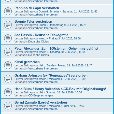
Verfasst in
Verstorbene Interpreten
Peppino di Capri verstorben
Letzter Beitrag von
Dominik Schmitz
«
Samstag 11. Juli 2026, 11:41
Verfasst in
Verstorbene Interpreten
Bonnie Tyler verstorben
Letzter Beitrag von
Ulrich
«
Donnerstag 9. Juli 2026, 15:21
Verfasst in
Verstorbene Interpreten
Joe Dassin - Deutsche Diskografie
Letzter Beitrag von
waelz
«
Freitag 3. Juli 2026, 18:06
Verfasst in
Deutsche Oldies
Peter Alexander: Zum 100sten ein Geheimnis gelüftet
Letzter Beitrag von
waelz
«
Dienstag 30. Juni 2026, 11:44
Verfasst in
Deutsche Oldies
Kirsti gestorben
Letzter Beitrag von
Heinz Budde
«
Freitag 19. Juni 2026, 12:47
Verfasst in
Verstorbene Interpreten
Graham Johnson (ex-"Renegades") verstorben
Letzter Beitrag von
waelz
«
Mittwoch 17. Juni 2026, 21:39
Verfasst in
Verstorbene Interpreten
Hans Blum / Henry Valentino 4-CD-Box mit Originalsongs!
Letzter Beitrag von
olaf
«
Sonntag 14. Juni 2026, 10:56
Verfasst in
CD-Besprechungen
Bernd Zamulo (Lords) verstorben
Letzter Beitrag von
waelz
«
Mittwoch 3. Juni 2026, 13:55
Verfasst in
Verstorbene Interpreten