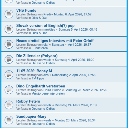
Verfasst in
Deutsche Oldies
VHS Funde
Letzter Beitrag von
Fredi
«
Montag 6. April 2026, 17:57
Verfasst in
Dies & Das
Slovak version of English(?) pop
Letzter Beitrag von
mroldies
«
Sonntag 5. April 2026, 00:48
Verfasst in
Dies & Das
Neues dreiteiliges Interview mit Peter Orloff
Letzter Beitrag von
olaf
«
Samstag 4. April 2026, 19:37
Verfasst in
Fundstellen
Die Zillertaler (Polydor)
Letzter Beitrag von
waelz
«
Samstag 4. April 2026, 15:20
Verfasst in
Deutsche Oldies
11.05.2026: Boney M.
Letzter Beitrag von
avo
«
Donnerstag 2. April 2026, 12:56
Verfasst in
TV-Tipps
Dino Engelhardt verstorben
Letzter Beitrag von
Heinz Budde
«
Samstag 28. März 2026, 12:26
Verfasst in
Verstorbene Interpreten
Robby Peters
Letzter Beitrag von
waelz
«
Dienstag 24. März 2026, 11:07
Verfasst in
Deutsche Oldies
Sandpapier-Mary
Letzter Beitrag von
waelz
«
Montag 23. März 2026, 18:34
Verfasst in
Deutsche Oldies