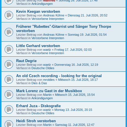
Letzter Beitrag von
Manfred
«
Sonntag 26. Juli 2026, 17:46
Verfasst in
Ankündigungen
Kevin Keegan verstorben
Letzter Beitrag von
Andreas Köhne
«
Dienstag 21. Juli 2026, 20:52
Verfasst in
Verstorbene Interpreten
Früherer "Rubettes"-Gitarrist und Sänger Tony Thorpe
verstorben
Letzter Beitrag von
Andreas Köhne
«
Sonntag 19. Juli 2026, 01:54
Verfasst in
Verstorbene Interpreten
Little Gerhard verstorben
Letzter Beitrag von
waelz
«
Freitag 17. Juli 2026, 02:03
Verfasst in
Verstorbene Interpreten
Raut Degrie
Letzter Beitrag von
waelz
«
Donnerstag 16. Juli 2026, 12:19
Verfasst in
Deutsche Oldies
An old Czech recording - looking for the original
Letzter Beitrag von
mroldies
«
Mittwoch 15. Juli 2026, 18:17
Verfasst in
Dies & Das
Mark Lorenz zu Gast in der Musikbox
Letzter Beitrag von
Martin
«
Mittwoch 15. Juli 2026, 15:54
Verfasst in
Ankündigungen
Erhard Juza - Diskografie
Letzter Beitrag von
waelz
«
Montag 13. Juli 2026, 20:15
Verfasst in
Deutsche Oldies
Heidi Stroh verstorben
Letzter Beitrag von
Martin
«
Samstag 11. Juli 2026, 12:47