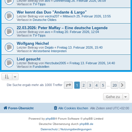
Letzter Beitrag von
avo
«
Donnerstag 26. Februar 2026, 06:09
Verfasst in
TV-Tipps
Wer kennt das Duo "Andante & Largo"
Letzter Beitrag von
vectra207
«
Mittwoch 25. Februar 2026, 13:55
Verfasst in
Deutsche Oldies
22.03.2026: Peter Maffay – Eine deutsche Legende
Letzter Beitrag von
avo
«
Freitag 20. Februar 2026, 12:04
Verfasst in
TV-Tipps
Wolfgang Heichel
Letzter Beitrag von
Dejalo
«
Freitag 13. Februar 2026, 15:40
Verfasst in
Verstorbene Interpreten
Lied gesucht
Letzter Beitrag von
Herzbube2005
«
Freitag 13. Februar 2026, 14:40
Verfasst in
Fundstellen
Seite
1
von
20
1
2
3
4
5
20
Nä
Die Suche ergab mehr als 1000 Treffer
…
Gehe zu
Foren-Übersicht
Alle Cookies löschen
Alle Zeiten sind
UTC+02:00
Powered by
phpBB
® Forum Software © phpBB Limited
Deutsche Übersetzung durch
phpBB.de
Datenschutz
|
Nutzungsbedingungen