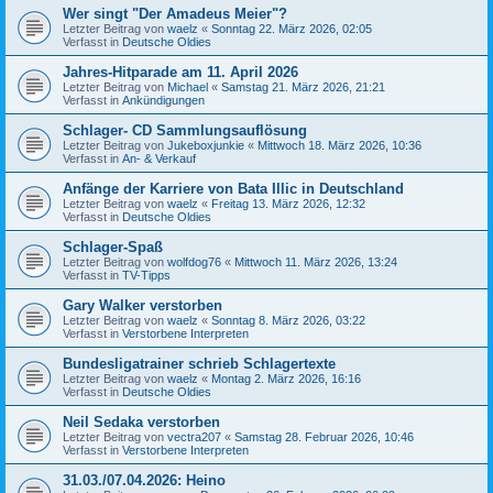
Wer singt "Der Amadeus Meier"?
Letzter Beitrag von
waelz
«
Sonntag 22. März 2026, 02:05
Verfasst in
Deutsche Oldies
Jahres-Hitparade am 11. April 2026
Letzter Beitrag von
Michael
«
Samstag 21. März 2026, 21:21
Verfasst in
Ankündigungen
Schlager- CD Sammlungsauflösung
Letzter Beitrag von
Jukeboxjunkie
«
Mittwoch 18. März 2026, 10:36
Verfasst in
An- & Verkauf
Anfänge der Karriere von Bata Illic in Deutschland
Letzter Beitrag von
waelz
«
Freitag 13. März 2026, 12:32
Verfasst in
Deutsche Oldies
Schlager-Spaß
Letzter Beitrag von
wolfdog76
«
Mittwoch 11. März 2026, 13:24
Verfasst in
TV-Tipps
Gary Walker verstorben
Letzter Beitrag von
waelz
«
Sonntag 8. März 2026, 03:22
Verfasst in
Verstorbene Interpreten
Bundesligatrainer schrieb Schlagertexte
Letzter Beitrag von
waelz
«
Montag 2. März 2026, 16:16
Verfasst in
Deutsche Oldies
Neil Sedaka verstorben
Letzter Beitrag von
vectra207
«
Samstag 28. Februar 2026, 10:46
Verfasst in
Verstorbene Interpreten
31.03./07.04.2026: Heino