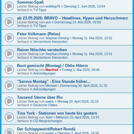
Sommer-Spaß
Letzter Beitrag von
wolfdog76
«
Dienstag 2. Juni 2026, 13:04
Verfasst in
TV-Tipps
ab 23.05.2026: BRAVO – Headlines, Hypes und Herzschmerz
Letzter Beitrag von
avo
«
Donnerstag 14. Mai 2026, 09:59
Verfasst in
TV-Tipps
Peter Volkmann (Relax)
Letzter Beitrag von
Stephan.Imming
«
Montag 11. Mai 2026, 13:52
Verfasst in
Verstorbene Interpreten
Rainer Nitschke verstorben
Letzter Beitrag von
Stephan.Imming
«
Montag 11. Mai 2026, 13:51
Verfasst in
Verstorbene Interpreten
Bunt gemischt (Montag) / Oldie Hitmix
Letzter Beitrag von
Manfred
«
Freitag 1. Mai 2026, 08:46
Verfasst in
Ankündigungen
"Servus Montag" - Eine Stunde früher...
Letzter Beitrag von
Michael
«
Donnerstag 30. April 2026, 21:32
Verfasst in
Ankündigungen
Tausend Sterne über Rio
Letzter Beitrag von
waelz
«
Montag 20. April 2026, 15:19
Verfasst in
Deutsche Oldies
Tina York - Stationen von heute bis gestern
Letzter Beitrag von
Sylvi
«
Mittwoch 15. April 2026, 13:33
Verfasst in
CD-Besprechungen
Der Schlappewirt/Robert Rondé
Letzter Beitrag von
waelz
«
Dienstag 7. April 2026, 18:28