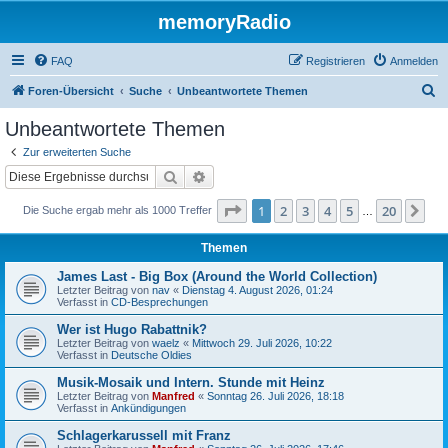
memoryRadio
FAQ
Registrieren
Anmelden
S
Foren-Übersicht
Suche
Unbeantwortete Themen
u
Unbeantwortete Themen
c
Zur erweiterten Suche
h
Suche
Erweiterte Suche
e
Seite
1
von
20
1
2
3
4
5
20
Nä
Die Suche ergab mehr als 1000 Treffer
…
Themen
James Last - Big Box (Around the World Collection)
Letzter Beitrag von
nav
«
Dienstag 4. August 2026, 01:24
Verfasst in
CD-Besprechungen
Wer ist Hugo Rabattnik?
Letzter Beitrag von
waelz
«
Mittwoch 29. Juli 2026, 10:22
Verfasst in
Deutsche Oldies
Musik-Mosaik und Intern. Stunde mit Heinz
Letzter Beitrag von
Manfred
«
Sonntag 26. Juli 2026, 18:18
Verfasst in
Ankündigungen
Schlagerkarussell mit Franz