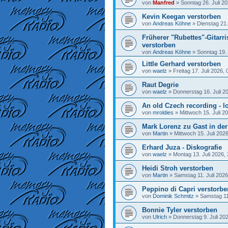
von
Manfred
»
Sonntag 26. Juli 20
Kevin Keegan verstorben
von
Andreas Köhne
»
Dienstag 21.
Früherer "Rubettes"-Gitarr
verstorben
von
Andreas Köhne
»
Sonntag 19. 
Little Gerhard verstorben
von
waelz
»
Freitag 17. Juli 2026, 
Raut Degrie
von
waelz
»
Donnerstag 16. Juli 2
An old Czech recording - lo
von
mroldies
»
Mittwoch 15. Juli 2
Mark Lorenz zu Gast in de
von
Martin
»
Mittwoch 15. Juli 202
Erhard Juza - Diskografie
von
waelz
»
Montag 13. Juli 2026,
Heidi Stroh verstorben
von
Martin
»
Samstag 11. Juli 2026
Peppino di Capri verstorbe
von
Dominik Schmitz
»
Samstag 11.
Bonnie Tyler verstorben
von
Ulrich
»
Donnerstag 9. Juli 20