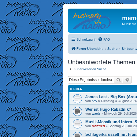
memo
Musik die
Schnellzugriff
FAQ
Foren-Übersicht
Suche
Unbeant
Unbeantwortete Themen
Zur erweiterten Suche
Suche
Erw
THEMEN
James Last - Big Box (Arou
von
nav
»
Dienstag 4. August 2026
Wer ist Hugo Rabattnik?
von
waelz
»
Mittwoch 29. Juli 2026
Musik-Mosaik und Intern. 
von
Manfred
»
Sonntag 26. Juli 20
Schlagerkarussell mit Fran