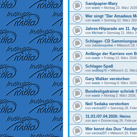
Sandpapier-Mary
von
waelz
»
Montag 23. März 2026
Wer singt "Der Amadeus M
von
waelz
»
Sonntag 22. März 202
Jahres-Hitparade am 11. Ap
von
Michael
»
Samstag 21. März 2
Schlager- CD Sammlungsa
von
Jukeboxjunkie
»
Mittwoch 18.
Anfänge der Karriere von Ba
von
waelz
»
Freitag 13. März 2026
Schlager-Spaß
von
wolfdog76
»
Mittwoch 11. März
Gary Walker verstorben
von
waelz
»
Sonntag 8. März 2026
Bundesligatrainer schrieb 
von
waelz
»
Montag 2. März 2026,
Neil Sedaka verstorben
von
vectra207
»
Samstag 28. Febr
31.03./07.04.2026: Heino
von
avo
»
Donnerstag 26. Februar
Wer kennt das Duo "Andan
von
vectra207
»
Mittwoch 25. Febr