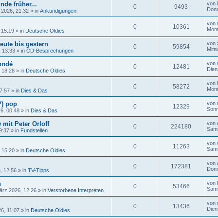
nde früher...
von
0
9493
Donn
 2026, 21:32
» in
Ankündigungen
von
0
10361
Mont
 15:19
» in
Deutsche Oldies
eute bis gestern
von
0
59854
Mitt
, 13:33
» in
CD-Besprechungen
ondé
von
0
12481
Dien
, 18:28
» in
Deutsche Oldies
von
0
58272
Mont
17:57
» in
Dies & Das
?) pop
von
0
12329
Sonn
26, 00:48
» in
Dies & Das
 mit Peter Orloff
von
0
224180
Sams
9:37
» in
Fundstellen
von
0
11263
Sams
, 15:20
» in
Deutsche Oldies
von
0
172381
Donn
, 12:56
» in
TV-Tipps
n
von
0
53466
Sams
ärz 2026, 12:26
» in
Verstorbene Interpreten
von
0
13436
Dien
6, 11:07
» in
Deutsche Oldies