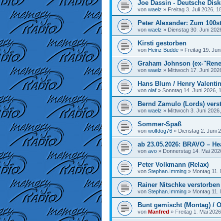
Joe Dassin - Deutsche Disk
von
waelz
»
Freitag 3. Juli 2026, 1
Peter Alexander: Zum 100st
von
waelz
»
Dienstag 30. Juni 202
Kirsti gestorben
von
Heinz Budde
»
Freitag 19. Jun
Graham Johnson (ex-"Rene
von
waelz
»
Mittwoch 17. Juni 202
Hans Blum / Henry Valenti
von
olaf
»
Sonntag 14. Juni 2026, 
Bernd Zamulo (Lords) vers
von
waelz
»
Mittwoch 3. Juni 2026
Sommer-Spaß
von
wolfdog76
»
Dienstag 2. Juni 
ab 23.05.2026: BRAVO – He
von
avo
»
Donnerstag 14. Mai 202
Peter Volkmann (Relax)
von
Stephan.Imming
»
Montag 11. 
Rainer Nitschke verstorben
von
Stephan.Imming
»
Montag 11. 
Bunt gemischt (Montag) / O
von
Manfred
»
Freitag 1. Mai 2026