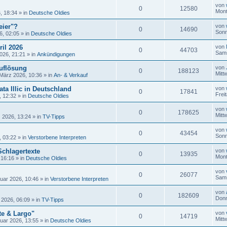
von
0
12580
Mont
, 18:34
» in
Deutsche Oldies
eier"?
von
0
14690
Sonn
6, 02:05
» in
Deutsche Oldies
ril 2026
von
0
44703
Sams
026, 21:21
» in
Ankündigungen
uflösung
von
0
188123
Mitt
 März 2026, 10:36
» in
An- & Verkauf
ta Illic in Deutschland
von
0
17841
Frei
, 12:32
» in
Deutsche Oldies
von
0
178625
Mitt
 2026, 13:24
» in
TV-Tipps
von
0
43454
Sonn
, 03:22
» in
Verstorbene Interpreten
Schlagertexte
von
0
13935
Mont
 16:16
» in
Deutsche Oldies
von
0
26077
Sams
uar 2026, 10:46
» in
Verstorbene Interpreten
von
0
182609
Donn
 2026, 06:09
» in
TV-Tipps
te & Largo"
von
0
14719
Mitt
uar 2026, 13:55
» in
Deutsche Oldies