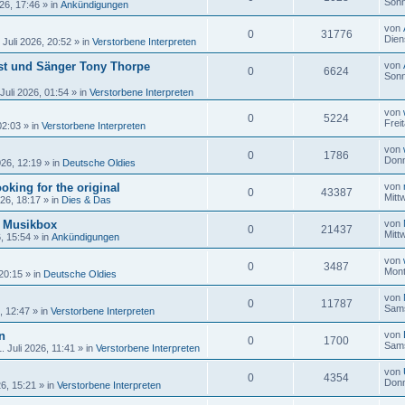
Sonn
26, 17:46
» in
Ankündigungen
von
0
31776
Dien
 Juli 2026, 20:52
» in
Verstorbene Interpreten
ist und Sänger Tony Thorpe
von
0
6624
Sonn
Juli 2026, 01:54
» in
Verstorbene Interpreten
von
0
5224
Frei
02:03
» in
Verstorbene Interpreten
von
0
1786
Donn
026, 12:19
» in
Deutsche Oldies
oking for the original
von
0
43387
Mitt
026, 18:17
» in
Dies & Das
r Musikbox
von
0
21437
Mitt
6, 15:54
» in
Ankündigungen
von
0
3487
Mont
 20:15
» in
Deutsche Oldies
von
0
11787
Sams
, 12:47
» in
Verstorbene Interpreten
n
von
0
1700
Sams
 Juli 2026, 11:41
» in
Verstorbene Interpreten
von
0
4354
Donn
26, 15:21
» in
Verstorbene Interpreten