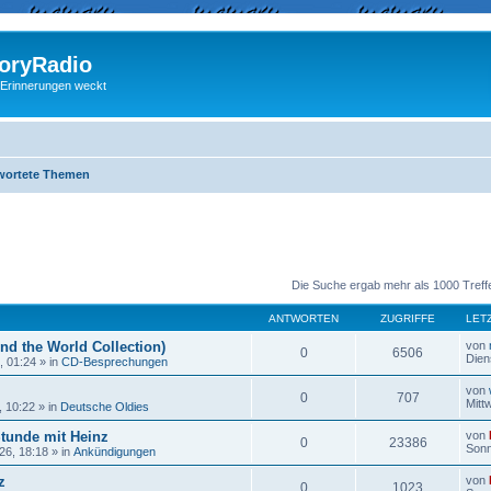
ryRadio
 Erinnerungen weckt
wortete Themen
eiterte Suche
Die Suche ergab mehr als 1000 Treff
ANTWORTEN
ZUGRIFFE
LET
nd the World Collection)
von
0
6506
Dien
, 01:24
» in
CD-Besprechungen
von
0
707
Mitt
, 10:22
» in
Deutsche Oldies
Stunde mit Heinz
von
0
23386
Sonn
26, 18:18
» in
Ankündigungen
z
von
0
1023