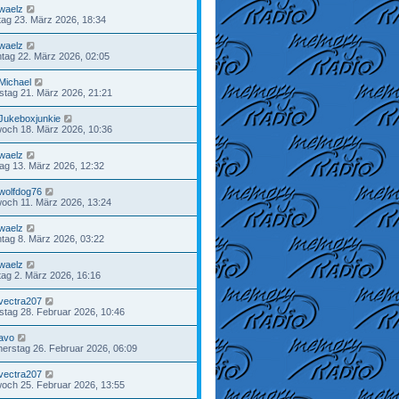
waelz
ag 23. März 2026, 18:34
waelz
tag 22. März 2026, 02:05
Michael
tag 21. März 2026, 21:21
Jukeboxjunkie
woch 18. März 2026, 10:36
waelz
tag 13. März 2026, 12:32
wolfdog76
woch 11. März 2026, 13:24
waelz
tag 8. März 2026, 03:22
waelz
ag 2. März 2026, 16:16
vectra207
tag 28. Februar 2026, 10:46
avo
erstag 26. Februar 2026, 06:09
vectra207
woch 25. Februar 2026, 13:55