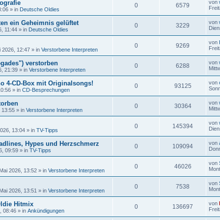
ografie
von
0
6579
Frei
8:06
» in
Deutsche Oldies
en ein Geheimnis gelüftet
von
0
3229
Dien
6, 11:44
» in
Deutsche Oldies
von
0
9269
Frei
i 2026, 12:47
» in
Verstorbene Interpreten
gades") verstorben
von
0
6288
Mitt
6, 21:39
» in
Verstorbene Interpreten
no 4-CD-Box mit Originalsongs!
von
0
93125
Sonn
10:56
» in
CD-Besprechungen
torben
von
0
30364
Mitt
, 13:55
» in
Verstorbene Interpreten
von
0
145394
Dien
2026, 13:04
» in
TV-Tipps
adlines, Hypes und Herzschmerz
von
0
109094
Donn
6, 09:59
» in
TV-Tipps
von
0
46026
Mont
Mai 2026, 13:52
» in
Verstorbene Interpreten
von
0
7538
Mont
Mai 2026, 13:51
» in
Verstorbene Interpreten
ldie Hitmix
von
0
136697
Frei
, 08:46
» in
Ankündigungen