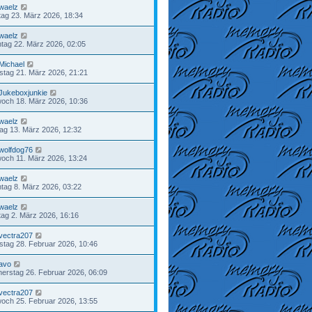
waelz
ag 23. März 2026, 18:34
waelz
tag 22. März 2026, 02:05
Michael
tag 21. März 2026, 21:21
Jukeboxjunkie
woch 18. März 2026, 10:36
waelz
tag 13. März 2026, 12:32
wolfdog76
woch 11. März 2026, 13:24
waelz
tag 8. März 2026, 03:22
waelz
ag 2. März 2026, 16:16
vectra207
tag 28. Februar 2026, 10:46
avo
erstag 26. Februar 2026, 06:09
vectra207
woch 25. Februar 2026, 13:55