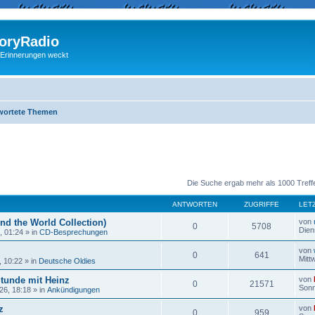
ryRadio
 Erinnerungen weckt
wortete Themen
eiterte Suche
Die Suche ergab mehr als 1000 Treff
ANTWORTEN
ZUGRIFFE
LET
nd the World Collection)
von
0
5708
Dien
, 01:24
» in
CD-Besprechungen
von
0
641
Mitt
, 10:22
» in
Deutsche Oldies
Stunde mit Heinz
von
0
21571
Sonn
26, 18:18
» in
Ankündigungen
z
von
0
959