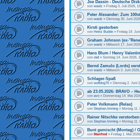
Joe Dassin - Deutsche Disk
von
waelz
»
Freitag 3. Juli 2026, 1
Peter Alexander: Zum 100st
von
waelz
»
Dienstag 30. Juni 202
Kirsti gestorben
von
Heinz Budde
»
Freitag 19. Jun
Graham Johnson (ex-"Rene
von
waelz
»
Mittwoch 17. Juni 202
Hans Blum / Henry Valenti
von
olaf
»
Sonntag 14. Juni 2026, 
Bernd Zamulo (Lords) vers
von
waelz
»
Mittwoch 3. Juni 2026
Schlager-Spaß
von
wolfdog76
»
Dienstag 2. Juni 
ab 23.05.2026: BRAVO – He
von
avo
»
Donnerstag 14. Mai 202
Peter Volkmann (Relax)
von
Stephan.Imming
»
Montag 11. 
Rainer Nitschke verstorben
von
Stephan.Imming
»
Montag 11. 
Bunt gemischt (Montag) / O
von
Manfred
»
Freitag 1. Mai 2026