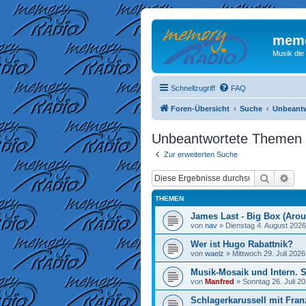
memo
Musik die
Schnellzugriff
FAQ
Foren-Übersicht
Suche
Unbeant
Unbeantwortete Themen
Zur erweiterten Suche
Suche
Erw
THEMEN
James Last - Big Box (Arou
von
nav
»
Dienstag 4. August 2026
Wer ist Hugo Rabattnik?
von
waelz
»
Mittwoch 29. Juli 2026
Musik-Mosaik und Intern. 
von
Manfred
»
Sonntag 26. Juli 20
Schlagerkarussell mit Fran