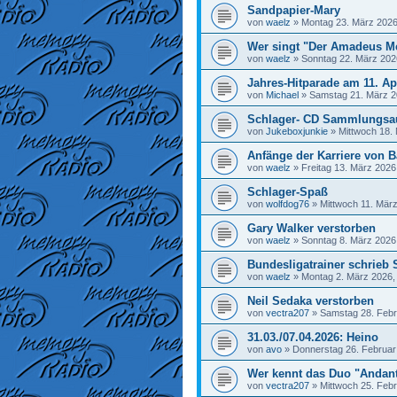
Sandpapier-Mary
von
waelz
»
Montag 23. März 2026
Wer singt "Der Amadeus M
von
waelz
»
Sonntag 22. März 202
Jahres-Hitparade am 11. Ap
von
Michael
»
Samstag 21. März 2
Schlager- CD Sammlungsa
von
Jukeboxjunkie
»
Mittwoch 18.
Anfänge der Karriere von Ba
von
waelz
»
Freitag 13. März 2026
Schlager-Spaß
von
wolfdog76
»
Mittwoch 11. März
Gary Walker verstorben
von
waelz
»
Sonntag 8. März 2026
Bundesligatrainer schrieb 
von
waelz
»
Montag 2. März 2026,
Neil Sedaka verstorben
von
vectra207
»
Samstag 28. Febr
31.03./07.04.2026: Heino
von
avo
»
Donnerstag 26. Februar
Wer kennt das Duo "Andan
von
vectra207
»
Mittwoch 25. Febr