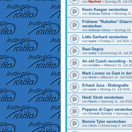
von
Manfred
»
Sonntag 26. Juli 20
Kevin Keegan verstorben
von
Andreas Köhne
»
Dienstag 21.
Früherer "Rubettes"-Gitarr
verstorben
von
Andreas Köhne
»
Sonntag 19. 
Little Gerhard verstorben
von
waelz
»
Freitag 17. Juli 2026, 
Raut Degrie
von
waelz
»
Donnerstag 16. Juli 2
An old Czech recording - lo
von
mroldies
»
Mittwoch 15. Juli 2
Mark Lorenz zu Gast in de
von
Martin
»
Mittwoch 15. Juli 202
Erhard Juza - Diskografie
von
waelz
»
Montag 13. Juli 2026,
Heidi Stroh verstorben
von
Martin
»
Samstag 11. Juli 2026
Peppino di Capri verstorbe
von
Dominik Schmitz
»
Samstag 11.
Bonnie Tyler verstorben
von
Ulrich
»
Donnerstag 9. Juli 20