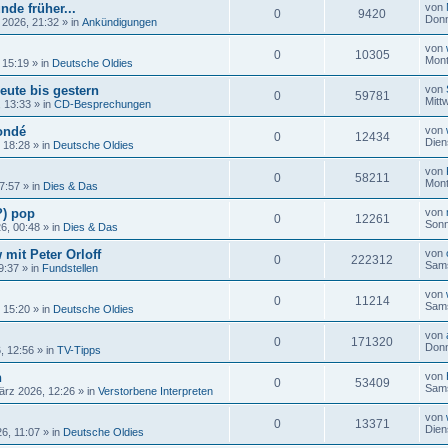
nde früher...
von
0
9420
Donn
 2026, 21:32
» in
Ankündigungen
von
0
10305
Mont
 15:19
» in
Deutsche Oldies
eute bis gestern
von
0
59781
Mitt
, 13:33
» in
CD-Besprechungen
ondé
von
0
12434
Dien
, 18:28
» in
Deutsche Oldies
von
0
58211
Mont
17:57
» in
Dies & Das
?) pop
von
0
12261
Sonn
26, 00:48
» in
Dies & Das
 mit Peter Orloff
von
0
222312
Sams
9:37
» in
Fundstellen
von
0
11214
Sams
, 15:20
» in
Deutsche Oldies
von
0
171320
Donn
, 12:56
» in
TV-Tipps
n
von
0
53409
Sams
ärz 2026, 12:26
» in
Verstorbene Interpreten
von
0
13371
Dien
6, 11:07
» in
Deutsche Oldies