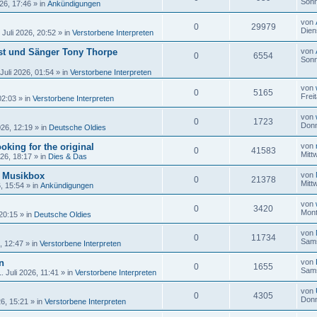
Sonn
26, 17:46
» in
Ankündigungen
von
0
29979
Dien
 Juli 2026, 20:52
» in
Verstorbene Interpreten
ist und Sänger Tony Thorpe
von
0
6554
Sonn
Juli 2026, 01:54
» in
Verstorbene Interpreten
von
0
5165
Frei
02:03
» in
Verstorbene Interpreten
von
0
1723
Donn
026, 12:19
» in
Deutsche Oldies
oking for the original
von
0
41583
Mitt
026, 18:17
» in
Dies & Das
r Musikbox
von
0
21378
Mitt
6, 15:54
» in
Ankündigungen
von
0
3420
Mont
 20:15
» in
Deutsche Oldies
von
0
11734
Sams
, 12:47
» in
Verstorbene Interpreten
n
von
0
1655
Sams
 Juli 2026, 11:41
» in
Verstorbene Interpreten
von
0
4305
Donn
26, 15:21
» in
Verstorbene Interpreten