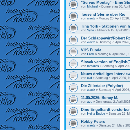
"Servus Montag" - Eine Stu
von
Michael
»
Donnerstag 30. April
Tausend Sterne über Rio
von
waelz
»
Montag 20. April 2026,
Tina York - Stationen von h
von
Sylvi
»
Mittwoch 15. April 2026
Der Schlappewirt/Robert R
von
waelz
»
Dienstag 7. April 2026
VHS Funde
von
Fredi
»
Montag 6. April 2026, 
Slovak version of English(
von
mroldies
»
Sonntag 5. April 20
Neues dreiteiliges Interview
von
olaf
»
Samstag 4. April 2026, 1
Die Zillertaler (Polydor)
von
waelz
»
Samstag 4. April 2026
11.05.2026: Boney M.
von
avo
»
Donnerstag 2. April 2026
Dino Engelhardt verstorbe
von
Heinz Budde
»
Samstag 28. M
Robby Peters
von
waelz
»
Dienstag 24. März 202