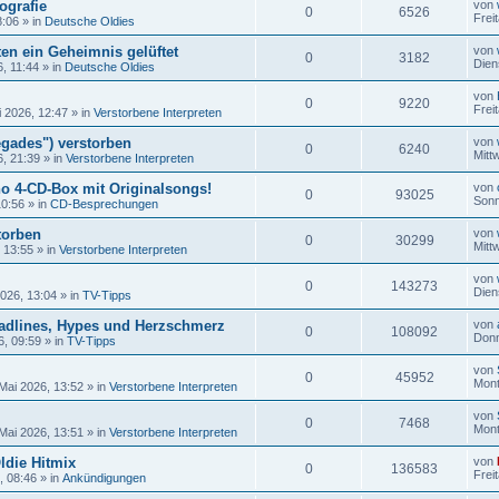
ografie
von
0
6526
Frei
8:06
» in
Deutsche Oldies
en ein Geheimnis gelüftet
von
0
3182
Dien
6, 11:44
» in
Deutsche Oldies
von
0
9220
Frei
i 2026, 12:47
» in
Verstorbene Interpreten
gades") verstorben
von
0
6240
Mitt
6, 21:39
» in
Verstorbene Interpreten
no 4-CD-Box mit Originalsongs!
von
0
93025
Sonn
10:56
» in
CD-Besprechungen
torben
von
0
30299
Mitt
, 13:55
» in
Verstorbene Interpreten
von
0
143273
Dien
2026, 13:04
» in
TV-Tipps
adlines, Hypes und Herzschmerz
von
0
108092
Donn
6, 09:59
» in
TV-Tipps
von
0
45952
Mont
Mai 2026, 13:52
» in
Verstorbene Interpreten
von
0
7468
Mont
Mai 2026, 13:51
» in
Verstorbene Interpreten
ldie Hitmix
von
0
136583
Frei
, 08:46
» in
Ankündigungen