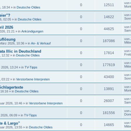
von
0
12511
Mont
, 18:34
» in
Deutsche Oldies
eier"?
von
0
14622
Sonn
6, 02:05
» in
Deutsche Oldies
ril 2026
von
0
44625
Sams
026, 21:21
» in
Ankündigungen
uflösung
von
0
187086
Mitt
 März 2026, 10:36
» in
An- & Verkauf
ta Illic in Deutschland
von
0
17814
Frei
, 12:32
» in
Deutsche Oldies
von
0
177619
Mitt
 2026, 13:24
» in
TV-Tipps
von
0
43400
Sonn
, 03:22
» in
Verstorbene Interpreten
Schlagertexte
von
0
13891
Mont
 16:16
» in
Deutsche Oldies
von
0
26007
Sams
uar 2026, 10:46
» in
Verstorbene Interpreten
von
0
181556
Donn
 2026, 06:09
» in
TV-Tipps
te & Largo"
von
0
14665
Mitt
uar 2026, 13:55
» in
Deutsche Oldies