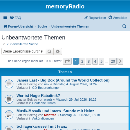
memoryRadio
FAQ
Registrieren
Anmelden
S
Foren-Übersicht
Suche
Unbeantwortete Themen
u
Unbeantwortete Themen
c
Zur erweiterten Suche
h
Suche
Erweiterte Suche
e
Seite
1
von
20
1
2
3
4
5
20
Nä
Die Suche ergab mehr als 1000 Treffer
…
Themen
James Last - Big Box (Around the World Collection)
Letzter Beitrag von
nav
«
Dienstag 4. August 2026, 01:24
Verfasst in
CD-Besprechungen
Wer ist Hugo Rabattnik?
Letzter Beitrag von
waelz
«
Mittwoch 29. Juli 2026, 10:22
Verfasst in
Deutsche Oldies
Musik-Mosaik und Intern. Stunde mit Heinz
Letzter Beitrag von
Manfred
«
Sonntag 26. Juli 2026, 18:18
Verfasst in
Ankündigungen
Schlagerkarussell mit Franz