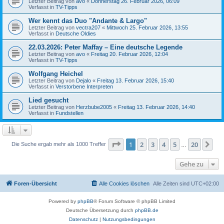
Letzter Beitrag von
avo
«
Donnerstag 26. Februar 2026, 06:09
Verfasst in
TV-Tipps
Wer kennt das Duo "Andante & Largo"
Letzter Beitrag von
vectra207
«
Mittwoch 25. Februar 2026, 13:55
Verfasst in
Deutsche Oldies
22.03.2026: Peter Maffay – Eine deutsche Legende
Letzter Beitrag von
avo
«
Freitag 20. Februar 2026, 12:04
Verfasst in
TV-Tipps
Wolfgang Heichel
Letzter Beitrag von
Dejalo
«
Freitag 13. Februar 2026, 15:40
Verfasst in
Verstorbene Interpreten
Lied gesucht
Letzter Beitrag von
Herzbube2005
«
Freitag 13. Februar 2026, 14:40
Verfasst in
Fundstellen
Seite
1
von
20
1
2
3
4
5
20
Nä
Die Suche ergab mehr als 1000 Treffer
…
Gehe zu
Foren-Übersicht
Alle Cookies löschen
Alle Zeiten sind
UTC+02:00
Powered by
phpBB
® Forum Software © phpBB Limited
Deutsche Übersetzung durch
phpBB.de
Datenschutz
|
Nutzungsbedingungen