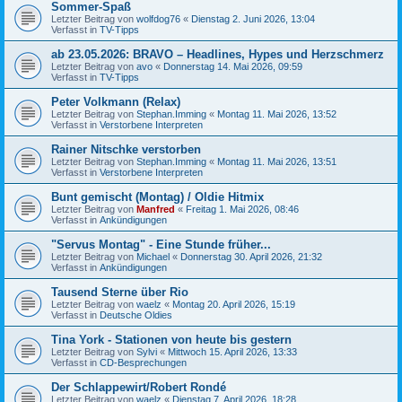
Sommer-Spaß
Letzter Beitrag von
wolfdog76
«
Dienstag 2. Juni 2026, 13:04
Verfasst in
TV-Tipps
ab 23.05.2026: BRAVO – Headlines, Hypes und Herzschmerz
Letzter Beitrag von
avo
«
Donnerstag 14. Mai 2026, 09:59
Verfasst in
TV-Tipps
Peter Volkmann (Relax)
Letzter Beitrag von
Stephan.Imming
«
Montag 11. Mai 2026, 13:52
Verfasst in
Verstorbene Interpreten
Rainer Nitschke verstorben
Letzter Beitrag von
Stephan.Imming
«
Montag 11. Mai 2026, 13:51
Verfasst in
Verstorbene Interpreten
Bunt gemischt (Montag) / Oldie Hitmix
Letzter Beitrag von
Manfred
«
Freitag 1. Mai 2026, 08:46
Verfasst in
Ankündigungen
"Servus Montag" - Eine Stunde früher...
Letzter Beitrag von
Michael
«
Donnerstag 30. April 2026, 21:32
Verfasst in
Ankündigungen
Tausend Sterne über Rio
Letzter Beitrag von
waelz
«
Montag 20. April 2026, 15:19
Verfasst in
Deutsche Oldies
Tina York - Stationen von heute bis gestern
Letzter Beitrag von
Sylvi
«
Mittwoch 15. April 2026, 13:33
Verfasst in
CD-Besprechungen
Der Schlappewirt/Robert Rondé
Letzter Beitrag von
waelz
«
Dienstag 7. April 2026, 18:28