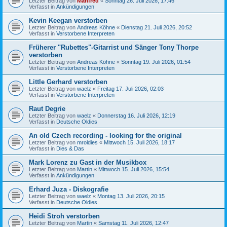
Letzter Beitrag von
Manfred
«
Sonntag 26. Juli 2026, 17:46
Verfasst in
Ankündigungen
Kevin Keegan verstorben
Letzter Beitrag von
Andreas Köhne
«
Dienstag 21. Juli 2026, 20:52
Verfasst in
Verstorbene Interpreten
Früherer "Rubettes"-Gitarrist und Sänger Tony Thorpe
verstorben
Letzter Beitrag von
Andreas Köhne
«
Sonntag 19. Juli 2026, 01:54
Verfasst in
Verstorbene Interpreten
Little Gerhard verstorben
Letzter Beitrag von
waelz
«
Freitag 17. Juli 2026, 02:03
Verfasst in
Verstorbene Interpreten
Raut Degrie
Letzter Beitrag von
waelz
«
Donnerstag 16. Juli 2026, 12:19
Verfasst in
Deutsche Oldies
An old Czech recording - looking for the original
Letzter Beitrag von
mroldies
«
Mittwoch 15. Juli 2026, 18:17
Verfasst in
Dies & Das
Mark Lorenz zu Gast in der Musikbox
Letzter Beitrag von
Martin
«
Mittwoch 15. Juli 2026, 15:54
Verfasst in
Ankündigungen
Erhard Juza - Diskografie
Letzter Beitrag von
waelz
«
Montag 13. Juli 2026, 20:15
Verfasst in
Deutsche Oldies
Heidi Stroh verstorben
Letzter Beitrag von
Martin
«
Samstag 11. Juli 2026, 12:47