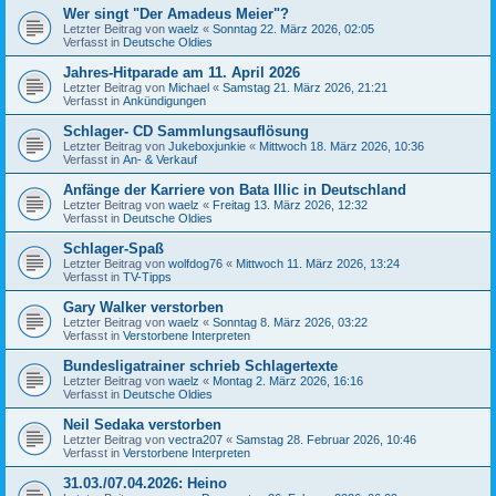
Wer singt "Der Amadeus Meier"?
Letzter Beitrag von
waelz
«
Sonntag 22. März 2026, 02:05
Verfasst in
Deutsche Oldies
Jahres-Hitparade am 11. April 2026
Letzter Beitrag von
Michael
«
Samstag 21. März 2026, 21:21
Verfasst in
Ankündigungen
Schlager- CD Sammlungsauflösung
Letzter Beitrag von
Jukeboxjunkie
«
Mittwoch 18. März 2026, 10:36
Verfasst in
An- & Verkauf
Anfänge der Karriere von Bata Illic in Deutschland
Letzter Beitrag von
waelz
«
Freitag 13. März 2026, 12:32
Verfasst in
Deutsche Oldies
Schlager-Spaß
Letzter Beitrag von
wolfdog76
«
Mittwoch 11. März 2026, 13:24
Verfasst in
TV-Tipps
Gary Walker verstorben
Letzter Beitrag von
waelz
«
Sonntag 8. März 2026, 03:22
Verfasst in
Verstorbene Interpreten
Bundesligatrainer schrieb Schlagertexte
Letzter Beitrag von
waelz
«
Montag 2. März 2026, 16:16
Verfasst in
Deutsche Oldies
Neil Sedaka verstorben
Letzter Beitrag von
vectra207
«
Samstag 28. Februar 2026, 10:46
Verfasst in
Verstorbene Interpreten
31.03./07.04.2026: Heino