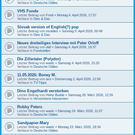
Verfasst in
Deutsche Oldies
VHS Funde
Letzter Beitrag von
Fredi
«
Montag 6. April 2026, 17:57
Verfasst in
Dies & Das
Slovak version of English(?) pop
Letzter Beitrag von
mroldies
«
Sonntag 5. April 2026, 00:48
Verfasst in
Dies & Das
Neues dreiteiliges Interview mit Peter Orloff
Letzter Beitrag von
olaf
«
Samstag 4. April 2026, 19:37
Verfasst in
Fundstellen
Die Zillertaler (Polydor)
Letzter Beitrag von
waelz
«
Samstag 4. April 2026, 15:20
Verfasst in
Deutsche Oldies
11.05.2026: Boney M.
Letzter Beitrag von
avo
«
Donnerstag 2. April 2026, 12:56
Verfasst in
TV-Tipps
Dino Engelhardt verstorben
Letzter Beitrag von
Heinz Budde
«
Samstag 28. März 2026, 12:26
Verfasst in
Verstorbene Interpreten
Robby Peters
Letzter Beitrag von
waelz
«
Dienstag 24. März 2026, 11:07
Verfasst in
Deutsche Oldies
Sandpapier-Mary
Letzter Beitrag von
waelz
«
Montag 23. März 2026, 18:34
Verfasst in
Deutsche Oldies