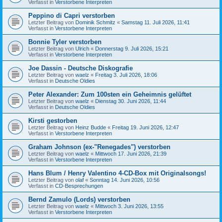
Verfasst in
Verstorbene Interpreten
Peppino di Capri verstorben
Letzter Beitrag von
Dominik Schmitz
«
Samstag 11. Juli 2026, 11:41
Verfasst in
Verstorbene Interpreten
Bonnie Tyler verstorben
Letzter Beitrag von
Ulrich
«
Donnerstag 9. Juli 2026, 15:21
Verfasst in
Verstorbene Interpreten
Joe Dassin - Deutsche Diskografie
Letzter Beitrag von
waelz
«
Freitag 3. Juli 2026, 18:06
Verfasst in
Deutsche Oldies
Peter Alexander: Zum 100sten ein Geheimnis gelüftet
Letzter Beitrag von
waelz
«
Dienstag 30. Juni 2026, 11:44
Verfasst in
Deutsche Oldies
Kirsti gestorben
Letzter Beitrag von
Heinz Budde
«
Freitag 19. Juni 2026, 12:47
Verfasst in
Verstorbene Interpreten
Graham Johnson (ex-"Renegades") verstorben
Letzter Beitrag von
waelz
«
Mittwoch 17. Juni 2026, 21:39
Verfasst in
Verstorbene Interpreten
Hans Blum / Henry Valentino 4-CD-Box mit Originalsongs!
Letzter Beitrag von
olaf
«
Sonntag 14. Juni 2026, 10:56
Verfasst in
CD-Besprechungen
Bernd Zamulo (Lords) verstorben
Letzter Beitrag von
waelz
«
Mittwoch 3. Juni 2026, 13:55
Verfasst in
Verstorbene Interpreten