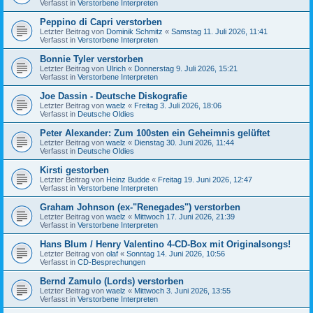
Verfasst in
Verstorbene Interpreten
Peppino di Capri verstorben
Letzter Beitrag von
Dominik Schmitz
«
Samstag 11. Juli 2026, 11:41
Verfasst in
Verstorbene Interpreten
Bonnie Tyler verstorben
Letzter Beitrag von
Ulrich
«
Donnerstag 9. Juli 2026, 15:21
Verfasst in
Verstorbene Interpreten
Joe Dassin - Deutsche Diskografie
Letzter Beitrag von
waelz
«
Freitag 3. Juli 2026, 18:06
Verfasst in
Deutsche Oldies
Peter Alexander: Zum 100sten ein Geheimnis gelüftet
Letzter Beitrag von
waelz
«
Dienstag 30. Juni 2026, 11:44
Verfasst in
Deutsche Oldies
Kirsti gestorben
Letzter Beitrag von
Heinz Budde
«
Freitag 19. Juni 2026, 12:47
Verfasst in
Verstorbene Interpreten
Graham Johnson (ex-"Renegades") verstorben
Letzter Beitrag von
waelz
«
Mittwoch 17. Juni 2026, 21:39
Verfasst in
Verstorbene Interpreten
Hans Blum / Henry Valentino 4-CD-Box mit Originalsongs!
Letzter Beitrag von
olaf
«
Sonntag 14. Juni 2026, 10:56
Verfasst in
CD-Besprechungen
Bernd Zamulo (Lords) verstorben
Letzter Beitrag von
waelz
«
Mittwoch 3. Juni 2026, 13:55
Verfasst in
Verstorbene Interpreten