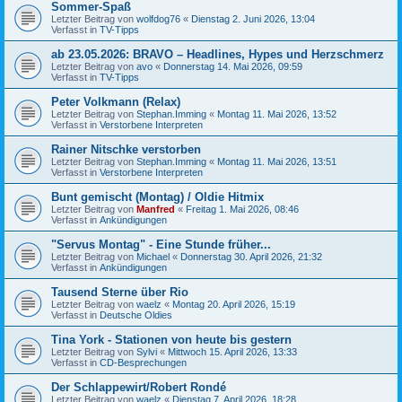
Sommer-Spaß
Letzter Beitrag von
wolfdog76
«
Dienstag 2. Juni 2026, 13:04
Verfasst in
TV-Tipps
ab 23.05.2026: BRAVO – Headlines, Hypes und Herzschmerz
Letzter Beitrag von
avo
«
Donnerstag 14. Mai 2026, 09:59
Verfasst in
TV-Tipps
Peter Volkmann (Relax)
Letzter Beitrag von
Stephan.Imming
«
Montag 11. Mai 2026, 13:52
Verfasst in
Verstorbene Interpreten
Rainer Nitschke verstorben
Letzter Beitrag von
Stephan.Imming
«
Montag 11. Mai 2026, 13:51
Verfasst in
Verstorbene Interpreten
Bunt gemischt (Montag) / Oldie Hitmix
Letzter Beitrag von
Manfred
«
Freitag 1. Mai 2026, 08:46
Verfasst in
Ankündigungen
"Servus Montag" - Eine Stunde früher...
Letzter Beitrag von
Michael
«
Donnerstag 30. April 2026, 21:32
Verfasst in
Ankündigungen
Tausend Sterne über Rio
Letzter Beitrag von
waelz
«
Montag 20. April 2026, 15:19
Verfasst in
Deutsche Oldies
Tina York - Stationen von heute bis gestern
Letzter Beitrag von
Sylvi
«
Mittwoch 15. April 2026, 13:33
Verfasst in
CD-Besprechungen
Der Schlappewirt/Robert Rondé
Letzter Beitrag von
waelz
«
Dienstag 7. April 2026, 18:28