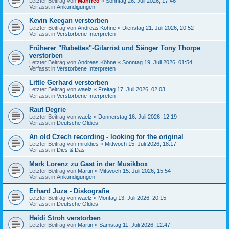
Letzter Beitrag von
Manfred
«
Sonntag 26. Juli 2026, 17:46
Verfasst in
Ankündigungen
Kevin Keegan verstorben
Letzter Beitrag von
Andreas Köhne
«
Dienstag 21. Juli 2026, 20:52
Verfasst in
Verstorbene Interpreten
Früherer "Rubettes"-Gitarrist und Sänger Tony Thorpe
verstorben
Letzter Beitrag von
Andreas Köhne
«
Sonntag 19. Juli 2026, 01:54
Verfasst in
Verstorbene Interpreten
Little Gerhard verstorben
Letzter Beitrag von
waelz
«
Freitag 17. Juli 2026, 02:03
Verfasst in
Verstorbene Interpreten
Raut Degrie
Letzter Beitrag von
waelz
«
Donnerstag 16. Juli 2026, 12:19
Verfasst in
Deutsche Oldies
An old Czech recording - looking for the original
Letzter Beitrag von
mroldies
«
Mittwoch 15. Juli 2026, 18:17
Verfasst in
Dies & Das
Mark Lorenz zu Gast in der Musikbox
Letzter Beitrag von
Martin
«
Mittwoch 15. Juli 2026, 15:54
Verfasst in
Ankündigungen
Erhard Juza - Diskografie
Letzter Beitrag von
waelz
«
Montag 13. Juli 2026, 20:15
Verfasst in
Deutsche Oldies
Heidi Stroh verstorben
Letzter Beitrag von
Martin
«
Samstag 11. Juli 2026, 12:47