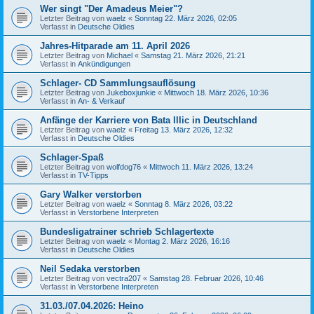
Wer singt "Der Amadeus Meier"?
Letzter Beitrag von
waelz
«
Sonntag 22. März 2026, 02:05
Verfasst in
Deutsche Oldies
Jahres-Hitparade am 11. April 2026
Letzter Beitrag von
Michael
«
Samstag 21. März 2026, 21:21
Verfasst in
Ankündigungen
Schlager- CD Sammlungsauflösung
Letzter Beitrag von
Jukeboxjunkie
«
Mittwoch 18. März 2026, 10:36
Verfasst in
An- & Verkauf
Anfänge der Karriere von Bata Illic in Deutschland
Letzter Beitrag von
waelz
«
Freitag 13. März 2026, 12:32
Verfasst in
Deutsche Oldies
Schlager-Spaß
Letzter Beitrag von
wolfdog76
«
Mittwoch 11. März 2026, 13:24
Verfasst in
TV-Tipps
Gary Walker verstorben
Letzter Beitrag von
waelz
«
Sonntag 8. März 2026, 03:22
Verfasst in
Verstorbene Interpreten
Bundesligatrainer schrieb Schlagertexte
Letzter Beitrag von
waelz
«
Montag 2. März 2026, 16:16
Verfasst in
Deutsche Oldies
Neil Sedaka verstorben
Letzter Beitrag von
vectra207
«
Samstag 28. Februar 2026, 10:46
Verfasst in
Verstorbene Interpreten
31.03./07.04.2026: Heino