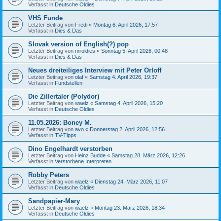
Verfasst in
Deutsche Oldies
VHS Funde
Letzter Beitrag von
Fredi
«
Montag 6. April 2026, 17:57
Verfasst in
Dies & Das
Slovak version of English(?) pop
Letzter Beitrag von
mroldies
«
Sonntag 5. April 2026, 00:48
Verfasst in
Dies & Das
Neues dreiteiliges Interview mit Peter Orloff
Letzter Beitrag von
olaf
«
Samstag 4. April 2026, 19:37
Verfasst in
Fundstellen
Die Zillertaler (Polydor)
Letzter Beitrag von
waelz
«
Samstag 4. April 2026, 15:20
Verfasst in
Deutsche Oldies
11.05.2026: Boney M.
Letzter Beitrag von
avo
«
Donnerstag 2. April 2026, 12:56
Verfasst in
TV-Tipps
Dino Engelhardt verstorben
Letzter Beitrag von
Heinz Budde
«
Samstag 28. März 2026, 12:26
Verfasst in
Verstorbene Interpreten
Robby Peters
Letzter Beitrag von
waelz
«
Dienstag 24. März 2026, 11:07
Verfasst in
Deutsche Oldies
Sandpapier-Mary
Letzter Beitrag von
waelz
«
Montag 23. März 2026, 18:34
Verfasst in
Deutsche Oldies