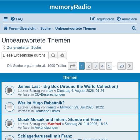
memoryRadio
FAQ
Registrieren
Anmelden
S
Foren-Übersicht
Suche
Unbeantwortete Themen
u
Unbeantwortete Themen
c
Zur erweiterten Suche
h
Suche
Erweiterte Suche
e
Seite
1
von
20
1
2
3
4
5
20
Nä
Die Suche ergab mehr als 1000 Treffer
…
Themen
James Last - Big Box (Around the World Collection)
Letzter Beitrag von
nav
«
Dienstag 4. August 2026, 01:24
Verfasst in
CD-Besprechungen
Wer ist Hugo Rabattnik?
Letzter Beitrag von
waelz
«
Mittwoch 29. Juli 2026, 10:22
Verfasst in
Deutsche Oldies
Musik-Mosaik und Intern. Stunde mit Heinz
Letzter Beitrag von
Manfred
«
Sonntag 26. Juli 2026, 18:18
Verfasst in
Ankündigungen
Schlagerkarussell mit Franz