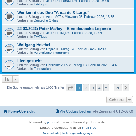
Letzter Beitrag von
avo
«
Donnerstag 26. Februar 2026, 06:09
Verfasst in
TV-Tipps
Wer kennt das Duo "Andante & Largo"
Letzter Beitrag von
vectra207
«
Mittwoch 25. Februar 2026, 13:55
Verfasst in
Deutsche Oldies
22.03.2026: Peter Maffay – Eine deutsche Legende
Letzter Beitrag von
avo
«
Freitag 20. Februar 2026, 12:04
Verfasst in
TV-Tipps
Wolfgang Heichel
Letzter Beitrag von
Dejalo
«
Freitag 13. Februar 2026, 15:40
Verfasst in
Verstorbene Interpreten
Lied gesucht
Letzter Beitrag von
Herzbube2005
«
Freitag 13. Februar 2026, 14:40
Verfasst in
Fundstellen
Seite
1
von
20
1
2
3
4
5
20
Nä
Die Suche ergab mehr als 1000 Treffer
…
Gehe zu
Foren-Übersicht
Alle Cookies löschen
Alle Zeiten sind
UTC+02:00
Powered by
phpBB
® Forum Software © phpBB Limited
Deutsche Übersetzung durch
phpBB.de
Datenschutz
|
Nutzungsbedingungen