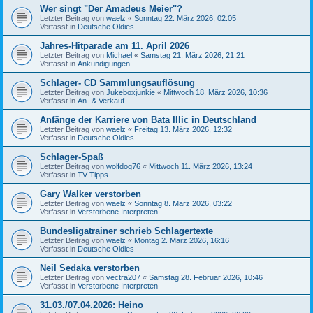
Wer singt "Der Amadeus Meier"?
Letzter Beitrag von
waelz
«
Sonntag 22. März 2026, 02:05
Verfasst in
Deutsche Oldies
Jahres-Hitparade am 11. April 2026
Letzter Beitrag von
Michael
«
Samstag 21. März 2026, 21:21
Verfasst in
Ankündigungen
Schlager- CD Sammlungsauflösung
Letzter Beitrag von
Jukeboxjunkie
«
Mittwoch 18. März 2026, 10:36
Verfasst in
An- & Verkauf
Anfänge der Karriere von Bata Illic in Deutschland
Letzter Beitrag von
waelz
«
Freitag 13. März 2026, 12:32
Verfasst in
Deutsche Oldies
Schlager-Spaß
Letzter Beitrag von
wolfdog76
«
Mittwoch 11. März 2026, 13:24
Verfasst in
TV-Tipps
Gary Walker verstorben
Letzter Beitrag von
waelz
«
Sonntag 8. März 2026, 03:22
Verfasst in
Verstorbene Interpreten
Bundesligatrainer schrieb Schlagertexte
Letzter Beitrag von
waelz
«
Montag 2. März 2026, 16:16
Verfasst in
Deutsche Oldies
Neil Sedaka verstorben
Letzter Beitrag von
vectra207
«
Samstag 28. Februar 2026, 10:46
Verfasst in
Verstorbene Interpreten
31.03./07.04.2026: Heino