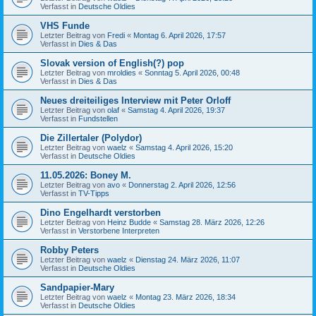
Verfasst in
Deutsche Oldies
VHS Funde
Letzter Beitrag von
Fredi
«
Montag 6. April 2026, 17:57
Verfasst in
Dies & Das
Slovak version of English(?) pop
Letzter Beitrag von
mroldies
«
Sonntag 5. April 2026, 00:48
Verfasst in
Dies & Das
Neues dreiteiliges Interview mit Peter Orloff
Letzter Beitrag von
olaf
«
Samstag 4. April 2026, 19:37
Verfasst in
Fundstellen
Die Zillertaler (Polydor)
Letzter Beitrag von
waelz
«
Samstag 4. April 2026, 15:20
Verfasst in
Deutsche Oldies
11.05.2026: Boney M.
Letzter Beitrag von
avo
«
Donnerstag 2. April 2026, 12:56
Verfasst in
TV-Tipps
Dino Engelhardt verstorben
Letzter Beitrag von
Heinz Budde
«
Samstag 28. März 2026, 12:26
Verfasst in
Verstorbene Interpreten
Robby Peters
Letzter Beitrag von
waelz
«
Dienstag 24. März 2026, 11:07
Verfasst in
Deutsche Oldies
Sandpapier-Mary
Letzter Beitrag von
waelz
«
Montag 23. März 2026, 18:34
Verfasst in
Deutsche Oldies