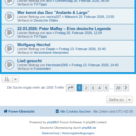
Letzter Beitrag von
avo
«
Donnerstag 26. Februar 2026, 06:09
Verfasst in
TV-Tipps
Wer kennt das Duo "Andante & Largo"
Letzter Beitrag von
vectra207
«
Mittwoch 25. Februar 2026, 13:55
Verfasst in
Deutsche Oldies
22.03.2026: Peter Maffay – Eine deutsche Legende
Letzter Beitrag von
avo
«
Freitag 20. Februar 2026, 12:04
Verfasst in
TV-Tipps
Wolfgang Heichel
Letzter Beitrag von
Dejalo
«
Freitag 13. Februar 2026, 15:40
Verfasst in
Verstorbene Interpreten
Lied gesucht
Letzter Beitrag von
Herzbube2005
«
Freitag 13. Februar 2026, 14:40
Verfasst in
Fundstellen
Seite
1
von
20
1
2
3
4
5
20
Nä
Die Suche ergab mehr als 1000 Treffer
…
Gehe zu
Foren-Übersicht
Alle Cookies löschen
Alle Zeiten sind
UTC+02:00
Powered by
phpBB
® Forum Software © phpBB Limited
Deutsche Übersetzung durch
phpBB.de
Datenschutz
|
Nutzungsbedingungen