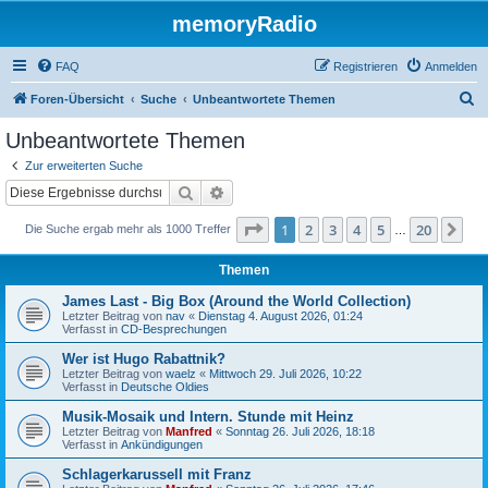
memoryRadio
FAQ
Registrieren
Anmelden
S
Foren-Übersicht
Suche
Unbeantwortete Themen
u
Unbeantwortete Themen
c
Zur erweiterten Suche
h
Suche
Erweiterte Suche
e
Seite
1
von
20
1
2
3
4
5
20
Nä
Die Suche ergab mehr als 1000 Treffer
…
Themen
James Last - Big Box (Around the World Collection)
Letzter Beitrag von
nav
«
Dienstag 4. August 2026, 01:24
Verfasst in
CD-Besprechungen
Wer ist Hugo Rabattnik?
Letzter Beitrag von
waelz
«
Mittwoch 29. Juli 2026, 10:22
Verfasst in
Deutsche Oldies
Musik-Mosaik und Intern. Stunde mit Heinz
Letzter Beitrag von
Manfred
«
Sonntag 26. Juli 2026, 18:18
Verfasst in
Ankündigungen
Schlagerkarussell mit Franz