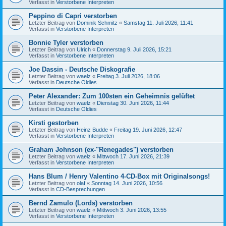
Verfasst in
Verstorbene Interpreten
Peppino di Capri verstorben
Letzter Beitrag von
Dominik Schmitz
«
Samstag 11. Juli 2026, 11:41
Verfasst in
Verstorbene Interpreten
Bonnie Tyler verstorben
Letzter Beitrag von
Ulrich
«
Donnerstag 9. Juli 2026, 15:21
Verfasst in
Verstorbene Interpreten
Joe Dassin - Deutsche Diskografie
Letzter Beitrag von
waelz
«
Freitag 3. Juli 2026, 18:06
Verfasst in
Deutsche Oldies
Peter Alexander: Zum 100sten ein Geheimnis gelüftet
Letzter Beitrag von
waelz
«
Dienstag 30. Juni 2026, 11:44
Verfasst in
Deutsche Oldies
Kirsti gestorben
Letzter Beitrag von
Heinz Budde
«
Freitag 19. Juni 2026, 12:47
Verfasst in
Verstorbene Interpreten
Graham Johnson (ex-"Renegades") verstorben
Letzter Beitrag von
waelz
«
Mittwoch 17. Juni 2026, 21:39
Verfasst in
Verstorbene Interpreten
Hans Blum / Henry Valentino 4-CD-Box mit Originalsongs!
Letzter Beitrag von
olaf
«
Sonntag 14. Juni 2026, 10:56
Verfasst in
CD-Besprechungen
Bernd Zamulo (Lords) verstorben
Letzter Beitrag von
waelz
«
Mittwoch 3. Juni 2026, 13:55
Verfasst in
Verstorbene Interpreten