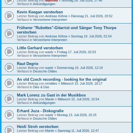
Letzter Beitrag von
Manfred
«
Sonntag 26. Juli 2026, 17:46
Verfasst in
Ankündigungen
Kevin Keegan verstorben
Letzter Beitrag von
Andreas Köhne
«
Dienstag 21. Juli 2026, 20:52
Verfasst in
Verstorbene Interpreten
Früherer "Rubettes"-Gitarrist und Sänger Tony Thorpe
verstorben
Letzter Beitrag von
Andreas Köhne
«
Sonntag 19. Juli 2026, 01:54
Verfasst in
Verstorbene Interpreten
Little Gerhard verstorben
Letzter Beitrag von
waelz
«
Freitag 17. Juli 2026, 02:03
Verfasst in
Verstorbene Interpreten
Raut Degrie
Letzter Beitrag von
waelz
«
Donnerstag 16. Juli 2026, 12:19
Verfasst in
Deutsche Oldies
An old Czech recording - looking for the original
Letzter Beitrag von
mroldies
«
Mittwoch 15. Juli 2026, 18:17
Verfasst in
Dies & Das
Mark Lorenz zu Gast in der Musikbox
Letzter Beitrag von
Martin
«
Mittwoch 15. Juli 2026, 15:54
Verfasst in
Ankündigungen
Erhard Juza - Diskografie
Letzter Beitrag von
waelz
«
Montag 13. Juli 2026, 20:15
Verfasst in
Deutsche Oldies
Heidi Stroh verstorben
Letzter Beitrag von
Martin
«
Samstag 11. Juli 2026, 12:47