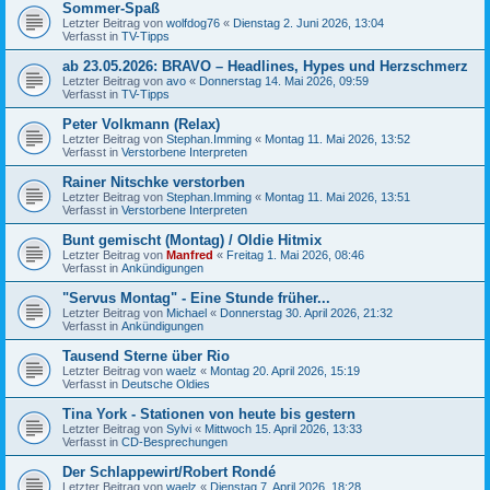
Sommer-Spaß
Letzter Beitrag von
wolfdog76
«
Dienstag 2. Juni 2026, 13:04
Verfasst in
TV-Tipps
ab 23.05.2026: BRAVO – Headlines, Hypes und Herzschmerz
Letzter Beitrag von
avo
«
Donnerstag 14. Mai 2026, 09:59
Verfasst in
TV-Tipps
Peter Volkmann (Relax)
Letzter Beitrag von
Stephan.Imming
«
Montag 11. Mai 2026, 13:52
Verfasst in
Verstorbene Interpreten
Rainer Nitschke verstorben
Letzter Beitrag von
Stephan.Imming
«
Montag 11. Mai 2026, 13:51
Verfasst in
Verstorbene Interpreten
Bunt gemischt (Montag) / Oldie Hitmix
Letzter Beitrag von
Manfred
«
Freitag 1. Mai 2026, 08:46
Verfasst in
Ankündigungen
"Servus Montag" - Eine Stunde früher...
Letzter Beitrag von
Michael
«
Donnerstag 30. April 2026, 21:32
Verfasst in
Ankündigungen
Tausend Sterne über Rio
Letzter Beitrag von
waelz
«
Montag 20. April 2026, 15:19
Verfasst in
Deutsche Oldies
Tina York - Stationen von heute bis gestern
Letzter Beitrag von
Sylvi
«
Mittwoch 15. April 2026, 13:33
Verfasst in
CD-Besprechungen
Der Schlappewirt/Robert Rondé
Letzter Beitrag von
waelz
«
Dienstag 7. April 2026, 18:28