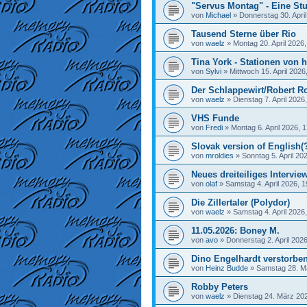
"Servus Montag" - Eine Stu
von
Michael
»
Donnerstag 30. April
Tausend Sterne über Rio
von
waelz
»
Montag 20. April 2026,
Tina York - Stationen von h
von
Sylvi
»
Mittwoch 15. April 2026
Der Schlappewirt/Robert R
von
waelz
»
Dienstag 7. April 2026
VHS Funde
von
Fredi
»
Montag 6. April 2026, 
Slovak version of English(
von
mroldies
»
Sonntag 5. April 20
Neues dreiteiliges Interview
von
olaf
»
Samstag 4. April 2026, 1
Die Zillertaler (Polydor)
von
waelz
»
Samstag 4. April 2026
11.05.2026: Boney M.
von
avo
»
Donnerstag 2. April 2026
Dino Engelhardt verstorbe
von
Heinz Budde
»
Samstag 28. M
Robby Peters
von
waelz
»
Dienstag 24. März 202