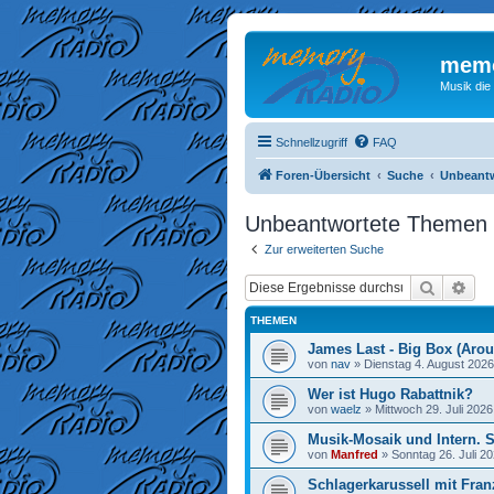
memo
Musik die
Schnellzugriff
FAQ
Foren-Übersicht
Suche
Unbeant
Unbeantwortete Themen
Zur erweiterten Suche
Suche
Erw
THEMEN
James Last - Big Box (Arou
von
nav
»
Dienstag 4. August 2026
Wer ist Hugo Rabattnik?
von
waelz
»
Mittwoch 29. Juli 2026
Musik-Mosaik und Intern. 
von
Manfred
»
Sonntag 26. Juli 20
Schlagerkarussell mit Fran