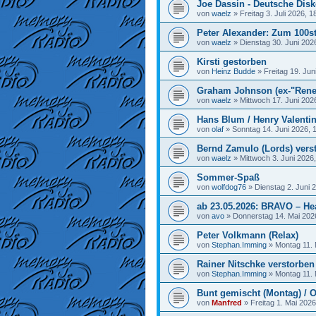
Joe Dassin - Deutsche Disk
von
waelz
»
Freitag 3. Juli 2026, 1
Peter Alexander: Zum 100st
von
waelz
»
Dienstag 30. Juni 202
Kirsti gestorben
von
Heinz Budde
»
Freitag 19. Jun
Graham Johnson (ex-"Rene
von
waelz
»
Mittwoch 17. Juni 202
Hans Blum / Henry Valenti
von
olaf
»
Sonntag 14. Juni 2026, 
Bernd Zamulo (Lords) vers
von
waelz
»
Mittwoch 3. Juni 2026
Sommer-Spaß
von
wolfdog76
»
Dienstag 2. Juni 
ab 23.05.2026: BRAVO – He
von
avo
»
Donnerstag 14. Mai 202
Peter Volkmann (Relax)
von
Stephan.Imming
»
Montag 11. 
Rainer Nitschke verstorben
von
Stephan.Imming
»
Montag 11. 
Bunt gemischt (Montag) / O
von
Manfred
»
Freitag 1. Mai 2026