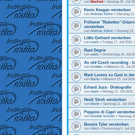
von
Manfred
»
Sonntag 26. Juli 20
Kevin Keegan verstorben
von
Andreas Köhne
»
Dienstag 21.
Früherer "Rubettes"-Gitarr
verstorben
von
Andreas Köhne
»
Sonntag 19. 
Little Gerhard verstorben
von
waelz
»
Freitag 17. Juli 2026, 
Raut Degrie
von
waelz
»
Donnerstag 16. Juli 2
An old Czech recording - lo
von
mroldies
»
Mittwoch 15. Juli 2
Mark Lorenz zu Gast in de
von
Martin
»
Mittwoch 15. Juli 202
Erhard Juza - Diskografie
von
waelz
»
Montag 13. Juli 2026,
Heidi Stroh verstorben
von
Martin
»
Samstag 11. Juli 2026
Peppino di Capri verstorbe
von
Dominik Schmitz
»
Samstag 11.
Bonnie Tyler verstorben
von
Ulrich
»
Donnerstag 9. Juli 20