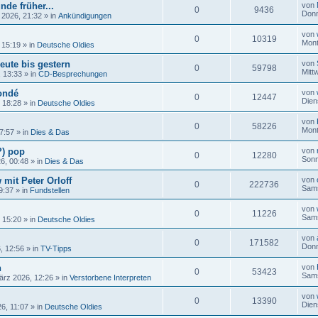
nde früher...
von
0
9436
Donn
 2026, 21:32
» in
Ankündigungen
von
0
10319
Mont
 15:19
» in
Deutsche Oldies
eute bis gestern
von
0
59798
Mitt
, 13:33
» in
CD-Besprechungen
ondé
von
0
12447
Dien
, 18:28
» in
Deutsche Oldies
von
0
58226
Mont
17:57
» in
Dies & Das
?) pop
von
0
12280
Sonn
26, 00:48
» in
Dies & Das
 mit Peter Orloff
von
0
222736
Sams
9:37
» in
Fundstellen
von
0
11226
Sams
, 15:20
» in
Deutsche Oldies
von
0
171582
Donn
, 12:56
» in
TV-Tipps
n
von
0
53423
Sams
ärz 2026, 12:26
» in
Verstorbene Interpreten
von
0
13390
Dien
6, 11:07
» in
Deutsche Oldies