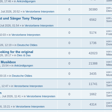
Sonn
26, 17:46
» in
Ankündigungen
von
0
30380
Dien
 Juli 2026, 20:52
» in
Verstorbene Interpreten
ist und Sänger Tony Thorpe
von
0
6562
Sonn
Juli 2026, 01:54
» in
Verstorbene Interpreten
von
0
5174
Frei
02:03
» in
Verstorbene Interpreten
von
0
1736
Donn
026, 12:19
» in
Deutsche Oldies
oking for the original
von
0
42023
Mitt
026, 18:17
» in
Dies & Das
r Musikbox
von
0
21388
Mitt
6, 15:54
» in
Ankündigungen
von
0
3435
Mont
 20:15
» in
Deutsche Oldies
von
0
11741
Sams
, 12:47
» in
Verstorbene Interpreten
n
von
0
1662
Sams
 Juli 2026, 11:41
» in
Verstorbene Interpreten
von
0
4314
Donn
26, 15:21
» in
Verstorbene Interpreten