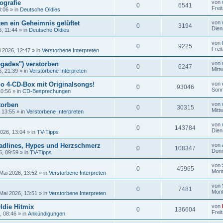
ografie
von
0
6541
Frei
8:06
» in
Deutsche Oldies
en ein Geheimnis gelüftet
von
0
3194
Dien
6, 11:44
» in
Deutsche Oldies
von
0
9225
Frei
i 2026, 12:47
» in
Verstorbene Interpreten
gades") verstorben
von
0
6247
Mitt
6, 21:39
» in
Verstorbene Interpreten
no 4-CD-Box mit Originalsongs!
von
0
93046
Sonn
10:56
» in
CD-Besprechungen
torben
von
0
30315
Mitt
, 13:55
» in
Verstorbene Interpreten
von
0
143784
Dien
2026, 13:04
» in
TV-Tipps
adlines, Hypes und Herzschmerz
von
0
108347
Donn
6, 09:59
» in
TV-Tipps
von
0
45965
Mont
Mai 2026, 13:52
» in
Verstorbene Interpreten
von
0
7481
Mont
Mai 2026, 13:51
» in
Verstorbene Interpreten
ldie Hitmix
von
0
136604
Frei
, 08:46
» in
Ankündigungen