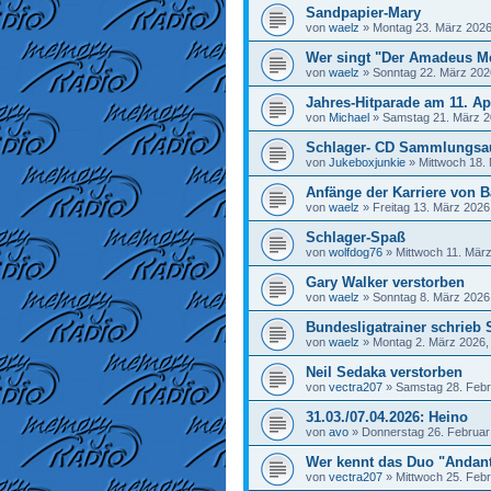
Sandpapier-Mary
von
waelz
»
Montag 23. März 2026
Wer singt "Der Amadeus M
von
waelz
»
Sonntag 22. März 202
Jahres-Hitparade am 11. Ap
von
Michael
»
Samstag 21. März 2
Schlager- CD Sammlungsa
von
Jukeboxjunkie
»
Mittwoch 18.
Anfänge der Karriere von Ba
von
waelz
»
Freitag 13. März 2026
Schlager-Spaß
von
wolfdog76
»
Mittwoch 11. März
Gary Walker verstorben
von
waelz
»
Sonntag 8. März 2026
Bundesligatrainer schrieb 
von
waelz
»
Montag 2. März 2026,
Neil Sedaka verstorben
von
vectra207
»
Samstag 28. Febr
31.03./07.04.2026: Heino
von
avo
»
Donnerstag 26. Februar
Wer kennt das Duo "Andan
von
vectra207
»
Mittwoch 25. Febr