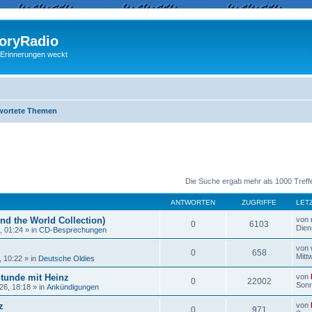
ryRadio
 Erinnerungen weckt
wortete Themen
eiterte Suche
Die Suche ergab mehr als 1000 Treff
ANTWORTEN
ZUGRIFFE
LET
nd the World Collection)
von
0
6103
Dien
, 01:24
» in
CD-Besprechungen
von
0
658
Mitt
, 10:22
» in
Deutsche Oldies
Stunde mit Heinz
von
0
22002
Sonn
26, 18:18
» in
Ankündigungen
z
von
0
971