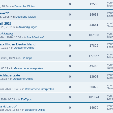
von
0
12530
Mont
, 18:34
» in
Deutsche Oldies
eier"?
von
0
14638
Sonn
6, 02:05
» in
Deutsche Oldies
ril 2026
von
0
44641
Sams
026, 21:21
» in
Ankündigungen
uflösung
von
0
187338
Mitt
 März 2026, 10:36
» in
An- & Verkauf
ta Illic in Deutschland
von
0
17822
Frei
, 12:32
» in
Deutsche Oldies
von
0
177867
Mitt
 2026, 13:24
» in
TV-Tipps
von
0
43410
Sonn
, 03:22
» in
Verstorbene Interpreten
Schlagertexte
von
0
13903
Mont
 16:16
» in
Deutsche Oldies
von
0
26022
Sams
uar 2026, 10:46
» in
Verstorbene Interpreten
von
0
181824
Donn
 2026, 06:09
» in
TV-Tipps
te & Largo"
von
0
14679
Mitt
uar 2026, 13:55
» in
Deutsche Oldies