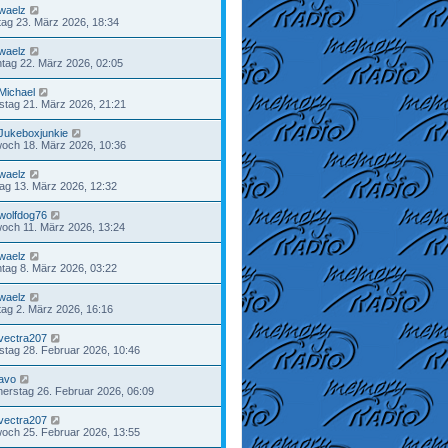
waelz
ag 23. März 2026, 18:34
waelz
tag 22. März 2026, 02:05
Michael
tag 21. März 2026, 21:21
Jukeboxjunkie
woch 18. März 2026, 10:36
waelz
tag 13. März 2026, 12:32
wolfdog76
woch 11. März 2026, 13:24
waelz
tag 8. März 2026, 03:22
waelz
ag 2. März 2026, 16:16
vectra207
tag 28. Februar 2026, 10:46
avo
erstag 26. Februar 2026, 06:09
vectra207
woch 25. Februar 2026, 13:55