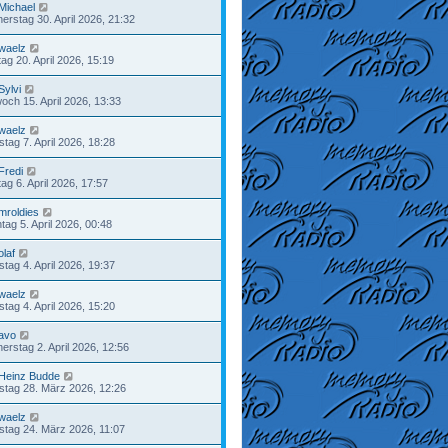
Michael
erstag 30. April 2026, 21:32
waelz
ag 20. April 2026, 15:19
Sylvi
woch 15. April 2026, 13:33
waelz
stag 7. April 2026, 18:28
Fredi
ag 6. April 2026, 17:57
mroldies
tag 5. April 2026, 00:48
olaf
tag 4. April 2026, 19:37
waelz
tag 4. April 2026, 15:20
avo
erstag 2. April 2026, 12:56
Heinz Budde
tag 28. März 2026, 12:26
waelz
stag 24. März 2026, 11:07