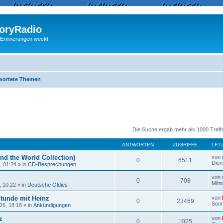
ryRadio
 Erinnerungen weckt
wortete Themen
eiterte Suche
Die Suche ergab mehr als 1000 Treff
ANTWORTEN
ZUGRIFFE
LET
nd the World Collection)
von
0
6511
Dien
, 01:24
» in
CD-Besprechungen
von
0
708
Mitt
, 10:22
» in
Deutsche Oldies
Stunde mit Heinz
von
0
23469
Sonn
26, 18:18
» in
Ankündigungen
z
von
0
1025