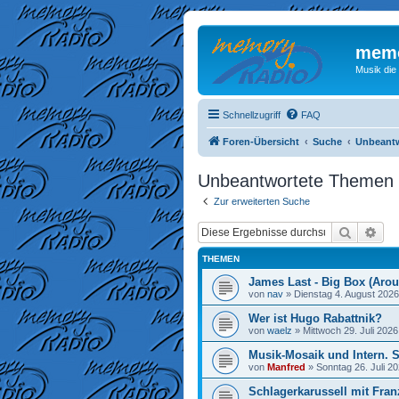
memo
Musik die
Schnellzugriff
FAQ
Foren-Übersicht
Suche
Unbeant
Unbeantwortete Themen
Zur erweiterten Suche
Suche
Erw
THEMEN
James Last - Big Box (Arou
von
nav
»
Dienstag 4. August 2026
Wer ist Hugo Rabattnik?
von
waelz
»
Mittwoch 29. Juli 2026
Musik-Mosaik und Intern. 
von
Manfred
»
Sonntag 26. Juli 20
Schlagerkarussell mit Fran