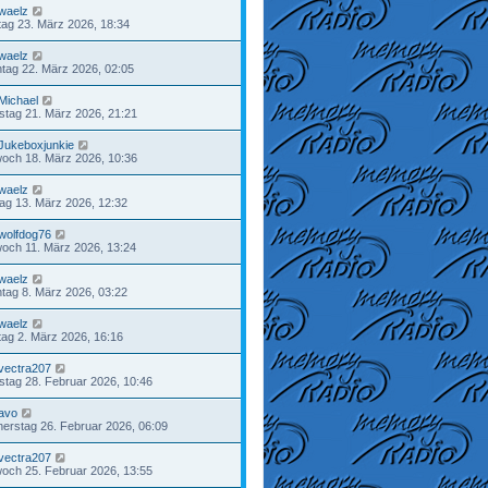
waelz
ag 23. März 2026, 18:34
waelz
tag 22. März 2026, 02:05
Michael
tag 21. März 2026, 21:21
Jukeboxjunkie
woch 18. März 2026, 10:36
waelz
tag 13. März 2026, 12:32
wolfdog76
woch 11. März 2026, 13:24
waelz
tag 8. März 2026, 03:22
waelz
ag 2. März 2026, 16:16
vectra207
tag 28. Februar 2026, 10:46
avo
erstag 26. Februar 2026, 06:09
vectra207
woch 25. Februar 2026, 13:55