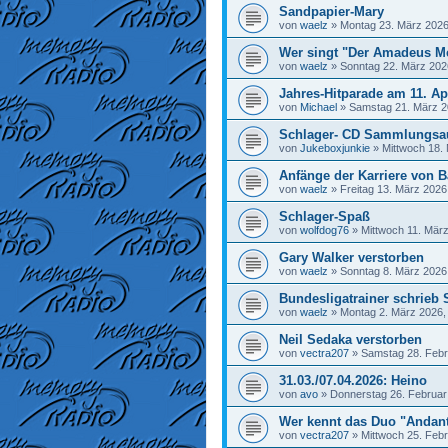
Sandpapier-Mary
von
waelz
»
Montag 23. März 2026
Wer singt "Der Amadeus M
von
waelz
»
Sonntag 22. März 202
Jahres-Hitparade am 11. Ap
von
Michael
»
Samstag 21. März 2
Schlager- CD Sammlungsa
von
Jukeboxjunkie
»
Mittwoch 18.
Anfänge der Karriere von Ba
von
waelz
»
Freitag 13. März 2026
Schlager-Spaß
von
wolfdog76
»
Mittwoch 11. März
Gary Walker verstorben
von
waelz
»
Sonntag 8. März 2026
Bundesligatrainer schrieb 
von
waelz
»
Montag 2. März 2026,
Neil Sedaka verstorben
von
vectra207
»
Samstag 28. Febr
31.03./07.04.2026: Heino
von
avo
»
Donnerstag 26. Februar
Wer kennt das Duo "Andan
von
vectra207
»
Mittwoch 25. Febr