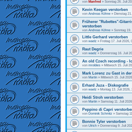
von
Manfred
»
Sonntag 26. Juli 20
Kevin Keegan verstorben
von
Andreas Köhne
»
Dienstag 21.
Früherer "Rubettes"-Gitarr
verstorben
von
Andreas Köhne
»
Sonntag 19. 
Little Gerhard verstorben
von
waelz
»
Freitag 17. Juli 2026, 
Raut Degrie
von
waelz
»
Donnerstag 16. Juli 2
An old Czech recording - lo
von
mroldies
»
Mittwoch 15. Juli 2
Mark Lorenz zu Gast in de
von
Martin
»
Mittwoch 15. Juli 202
Erhard Juza - Diskografie
von
waelz
»
Montag 13. Juli 2026,
Heidi Stroh verstorben
von
Martin
»
Samstag 11. Juli 2026
Peppino di Capri verstorbe
von
Dominik Schmitz
»
Samstag 11.
Bonnie Tyler verstorben
von
Ulrich
»
Donnerstag 9. Juli 20