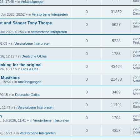
Sonn
26, 17:46
» in
Ankündigungen
von
0
31852
Dien
 Juli 2026, 20:52
» in
Verstorbene Interpreten
ist und Sänger Tony Thorpe
von
0
6627
Sonn
Juli 2026, 01:54
» in
Verstorbene Interpreten
von
0
5228
Frei
02:03
» in
Verstorbene Interpreten
von
0
1788
Donn
026, 12:19
» in
Deutsche Oldies
oking for the original
von
0
43464
Mitt
026, 18:17
» in
Dies & Das
r Musikbox
von
0
21438
Mitt
6, 15:54
» in
Ankündigungen
von
0
3489
Mont
 20:15
» in
Deutsche Oldies
von
0
11791
Sams
, 12:47
» in
Verstorbene Interpreten
n
von
0
1704
Sams
 Juli 2026, 11:41
» in
Verstorbene Interpreten
von
0
4358
Donn
26, 15:21
» in
Verstorbene Interpreten