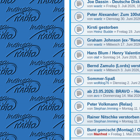
Joe Dassin - Deutsche Disk
von
waelz
»
Freitag 3. Juli 2026, 1
Peter Alexander: Zum 100st
von
waelz
»
Dienstag 30. Juni 202
Kirsti gestorben
von
Heinz Budde
»
Freitag 19. Jun
Graham Johnson (ex-"Rene
von
waelz
»
Mittwoch 17. Juni 202
Hans Blum / Henry Valenti
von
olaf
»
Sonntag 14. Juni 2026, 
Bernd Zamulo (Lords) vers
von
waelz
»
Mittwoch 3. Juni 2026
Sommer-Spaß
von
wolfdog76
»
Dienstag 2. Juni 
ab 23.05.2026: BRAVO – He
von
avo
»
Donnerstag 14. Mai 202
Peter Volkmann (Relax)
von
Stephan.Imming
»
Montag 11. 
Rainer Nitschke verstorben
von
Stephan.Imming
»
Montag 11. 
Bunt gemischt (Montag) / O
von
Manfred
»
Freitag 1. Mai 2026