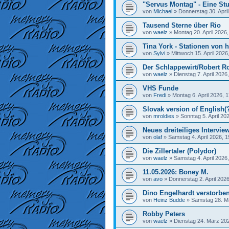
"Servus Montag" - Eine Stu
von
Michael
»
Donnerstag 30. April
Tausend Sterne über Rio
von
waelz
»
Montag 20. April 2026,
Tina York - Stationen von h
von
Sylvi
»
Mittwoch 15. April 2026
Der Schlappewirt/Robert R
von
waelz
»
Dienstag 7. April 2026
VHS Funde
von
Fredi
»
Montag 6. April 2026, 
Slovak version of English(
von
mroldies
»
Sonntag 5. April 20
Neues dreiteiliges Interview
von
olaf
»
Samstag 4. April 2026, 1
Die Zillertaler (Polydor)
von
waelz
»
Samstag 4. April 2026
11.05.2026: Boney M.
von
avo
»
Donnerstag 2. April 2026
Dino Engelhardt verstorbe
von
Heinz Budde
»
Samstag 28. M
Robby Peters
von
waelz
»
Dienstag 24. März 202