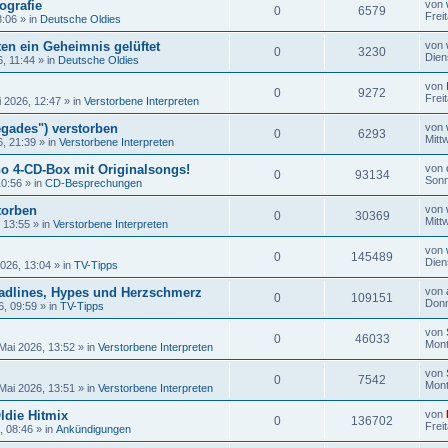
ografie
von
0
6579
Frei
8:06
» in
Deutsche Oldies
en ein Geheimnis gelüftet
von
0
3230
Dien
6, 11:44
» in
Deutsche Oldies
von
0
9272
Frei
i 2026, 12:47
» in
Verstorbene Interpreten
gades") verstorben
von
0
6293
Mitt
6, 21:39
» in
Verstorbene Interpreten
no 4-CD-Box mit Originalsongs!
von
0
93134
Sonn
10:56
» in
CD-Besprechungen
torben
von
0
30369
Mitt
, 13:55
» in
Verstorbene Interpreten
von
0
145489
Dien
2026, 13:04
» in
TV-Tipps
adlines, Hypes und Herzschmerz
von
0
109151
Donn
6, 09:59
» in
TV-Tipps
von
0
46033
Mont
Mai 2026, 13:52
» in
Verstorbene Interpreten
von
0
7542
Mont
Mai 2026, 13:51
» in
Verstorbene Interpreten
ldie Hitmix
von
0
136702
Frei
, 08:46
» in
Ankündigungen