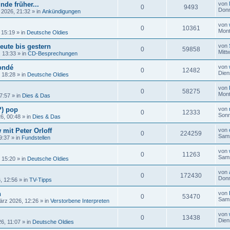
nde früher...
von
0
9493
Donn
 2026, 21:32
» in
Ankündigungen
von
0
10361
Mont
 15:19
» in
Deutsche Oldies
eute bis gestern
von
0
59858
Mitt
, 13:33
» in
CD-Besprechungen
ondé
von
0
12482
Dien
, 18:28
» in
Deutsche Oldies
von
0
58275
Mont
17:57
» in
Dies & Das
?) pop
von
0
12333
Sonn
26, 00:48
» in
Dies & Das
 mit Peter Orloff
von
0
224259
Sams
9:37
» in
Fundstellen
von
0
11263
Sams
, 15:20
» in
Deutsche Oldies
von
0
172430
Donn
, 12:56
» in
TV-Tipps
n
von
0
53470
Sams
ärz 2026, 12:26
» in
Verstorbene Interpreten
von
0
13438
Dien
6, 11:07
» in
Deutsche Oldies