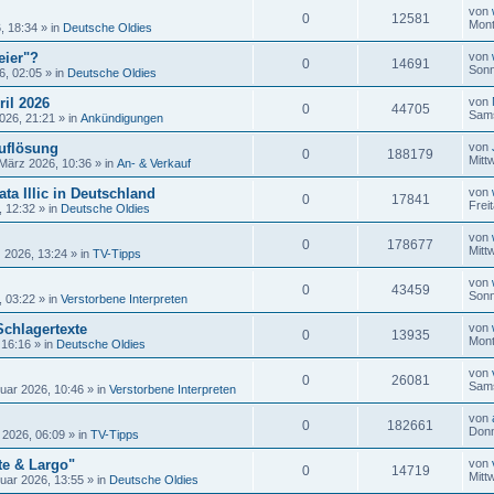
von
0
12581
Mont
, 18:34
» in
Deutsche Oldies
eier"?
von
0
14691
Sonn
6, 02:05
» in
Deutsche Oldies
ril 2026
von
0
44705
Sams
026, 21:21
» in
Ankündigungen
uflösung
von
0
188179
Mitt
 März 2026, 10:36
» in
An- & Verkauf
ta Illic in Deutschland
von
0
17841
Frei
, 12:32
» in
Deutsche Oldies
von
0
178677
Mitt
 2026, 13:24
» in
TV-Tipps
von
0
43459
Sonn
, 03:22
» in
Verstorbene Interpreten
Schlagertexte
von
0
13935
Mont
 16:16
» in
Deutsche Oldies
von
0
26081
Sams
uar 2026, 10:46
» in
Verstorbene Interpreten
von
0
182661
Donn
 2026, 06:09
» in
TV-Tipps
te & Largo"
von
0
14719
Mitt
uar 2026, 13:55
» in
Deutsche Oldies