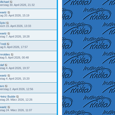
Michael
erstag 30. April 2026, 21:32
waelz
ag 20. April 2026, 15:19
Sylvi
woch 15. April 2026, 13:33
waelz
stag 7. April 2026, 18:28
Fredi
ag 6. April 2026, 17:57
mroldies
tag 5. April 2026, 00:48
olaf
tag 4. April 2026, 19:37
waelz
tag 4. April 2026, 15:20
avo
erstag 2. April 2026, 12:56
Heinz Budde
tag 28. März 2026, 12:26
waelz
stag 24. März 2026, 11:07