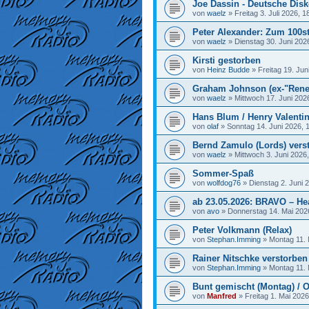
Joe Dassin - Deutsche Disk
von
waelz
»
Freitag 3. Juli 2026, 1
Peter Alexander: Zum 100st
von
waelz
»
Dienstag 30. Juni 202
Kirsti gestorben
von
Heinz Budde
»
Freitag 19. Jun
Graham Johnson (ex-"Rene
von
waelz
»
Mittwoch 17. Juni 202
Hans Blum / Henry Valenti
von
olaf
»
Sonntag 14. Juni 2026, 
Bernd Zamulo (Lords) vers
von
waelz
»
Mittwoch 3. Juni 2026
Sommer-Spaß
von
wolfdog76
»
Dienstag 2. Juni 
ab 23.05.2026: BRAVO – He
von
avo
»
Donnerstag 14. Mai 202
Peter Volkmann (Relax)
von
Stephan.Imming
»
Montag 11. 
Rainer Nitschke verstorben
von
Stephan.Imming
»
Montag 11. 
Bunt gemischt (Montag) / O
von
Manfred
»
Freitag 1. Mai 2026