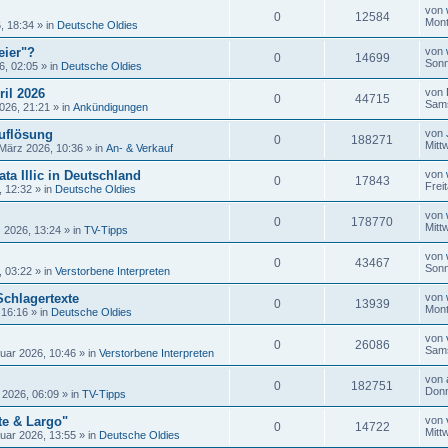
von
0
12584
Mont
, 18:34
» in
Deutsche Oldies
eier"?
von
0
14699
Sonn
6, 02:05
» in
Deutsche Oldies
ril 2026
von
0
44715
Sams
026, 21:21
» in
Ankündigungen
uflösung
von
0
188271
Mitt
 März 2026, 10:36
» in
An- & Verkauf
ta Illic in Deutschland
von
0
17843
Frei
, 12:32
» in
Deutsche Oldies
von
0
178770
Mitt
 2026, 13:24
» in
TV-Tipps
von
0
43467
Sonn
, 03:22
» in
Verstorbene Interpreten
Schlagertexte
von
0
13939
Mont
 16:16
» in
Deutsche Oldies
von
0
26086
Sams
uar 2026, 10:46
» in
Verstorbene Interpreten
von
0
182751
Donn
 2026, 06:09
» in
TV-Tipps
te & Largo"
von
0
14722
Mitt
uar 2026, 13:55
» in
Deutsche Oldies