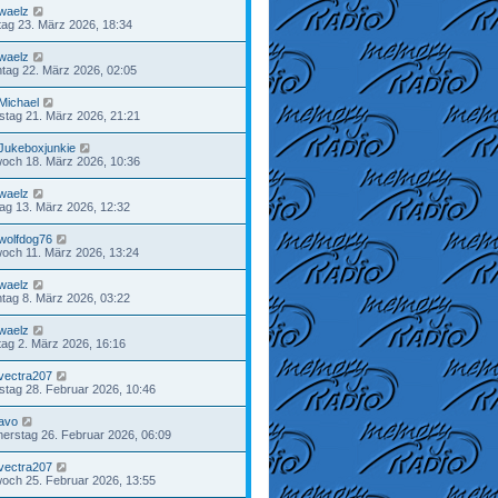
waelz
ag 23. März 2026, 18:34
waelz
tag 22. März 2026, 02:05
Michael
tag 21. März 2026, 21:21
Jukeboxjunkie
woch 18. März 2026, 10:36
waelz
tag 13. März 2026, 12:32
wolfdog76
woch 11. März 2026, 13:24
waelz
tag 8. März 2026, 03:22
waelz
ag 2. März 2026, 16:16
vectra207
tag 28. Februar 2026, 10:46
avo
erstag 26. Februar 2026, 06:09
vectra207
woch 25. Februar 2026, 13:55