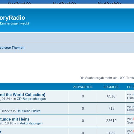
ryRadio
 Erinnerungen weckt
wortete Themen
eiterte Suche
Die Suche ergab mehr als 1000 Treff
ANTWORTEN
ZUGRIFFE
LET
nd the World Collection)
von
0
6516
Dien
, 01:24
» in
CD-Besprechungen
von
0
712
Mitt
, 10:22
» in
Deutsche Oldies
Stunde mit Heinz
von
0
23619
Sonn
26, 18:18
» in
Ankündigungen
z
von
0
1032