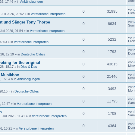
Sonn
26, 17:46
» in
Ankündigungen
von
0
31995
Dien
 Juli 2026, 20:52
» in
Verstorbene Interpreten
ist und Sänger Tony Thorpe
von
0
6634
Sonn
Juli 2026, 01:54
» in
Verstorbene Interpreten
von
0
5232
Frei
02:03
» in
Verstorbene Interpreten
von
0
1793
Donn
026, 12:19
» in
Deutsche Oldies
oking for the original
von
0
43615
Mitt
026, 18:17
» in
Dies & Das
r Musikbox
von
0
21446
Mitt
6, 15:54
» in
Ankündigungen
von
0
3493
Mont
 20:15
» in
Deutsche Oldies
von
0
11795
Sams
, 12:47
» in
Verstorbene Interpreten
n
von
0
1708
Sams
 Juli 2026, 11:41
» in
Verstorbene Interpreten
von
0
4364
Donn
26, 15:21
» in
Verstorbene Interpreten