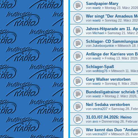
Sandpapier-Mary
von
waelz
»
Montag 23. März 2026
Wer singt "Der Amadeus M
von
waelz
»
Sonntag 22. März 202
Jahres-Hitparade am 11. Ap
von
Michael
»
Samstag 21. März 2
Schlager- CD Sammlungsa
von
Jukeboxjunkie
»
Mittwoch 18.
Anfänge der Karriere von Ba
von
waelz
»
Freitag 13. März 2026
Schlager-Spaß
von
wolfdog76
»
Mittwoch 11. März
Gary Walker verstorben
von
waelz
»
Sonntag 8. März 2026
Bundesligatrainer schrieb 
von
waelz
»
Montag 2. März 2026,
Neil Sedaka verstorben
von
vectra207
»
Samstag 28. Febr
31.03./07.04.2026: Heino
von
avo
»
Donnerstag 26. Februar
Wer kennt das Duo "Andan
von
vectra207
»
Mittwoch 25. Febr