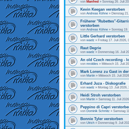
von
Manfred
»
Sonntag 26. Juli 20
Kevin Keegan verstorben
von
Andreas Köhne
»
Dienstag 21.
Früherer "Rubettes"-Gitarr
verstorben
von
Andreas Köhne
»
Sonntag 19. 
Little Gerhard verstorben
von
waelz
»
Freitag 17. Juli 2026, 
Raut Degrie
von
waelz
»
Donnerstag 16. Juli 2
An old Czech recording - lo
von
mroldies
»
Mittwoch 15. Juli 2
Mark Lorenz zu Gast in de
von
Martin
»
Mittwoch 15. Juli 202
Erhard Juza - Diskografie
von
waelz
»
Montag 13. Juli 2026,
Heidi Stroh verstorben
von
Martin
»
Samstag 11. Juli 2026
Peppino di Capri verstorbe
von
Dominik Schmitz
»
Samstag 11.
Bonnie Tyler verstorben
von
Ulrich
»
Donnerstag 9. Juli 20