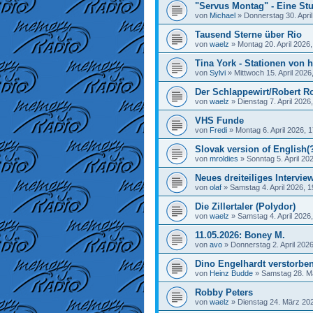
"Servus Montag" - Eine Stu
von
Michael
»
Donnerstag 30. April
Tausend Sterne über Rio
von
waelz
»
Montag 20. April 2026,
Tina York - Stationen von h
von
Sylvi
»
Mittwoch 15. April 2026
Der Schlappewirt/Robert R
von
waelz
»
Dienstag 7. April 2026
VHS Funde
von
Fredi
»
Montag 6. April 2026, 
Slovak version of English(
von
mroldies
»
Sonntag 5. April 20
Neues dreiteiliges Interview
von
olaf
»
Samstag 4. April 2026, 1
Die Zillertaler (Polydor)
von
waelz
»
Samstag 4. April 2026
11.05.2026: Boney M.
von
avo
»
Donnerstag 2. April 2026
Dino Engelhardt verstorbe
von
Heinz Budde
»
Samstag 28. M
Robby Peters
von
waelz
»
Dienstag 24. März 202