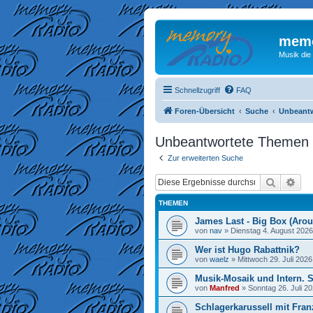
memo
Musik die
Schnellzugriff
FAQ
Foren-Übersicht
Suche
Unbeant
Unbeantwortete Themen
Zur erweiterten Suche
Suche
Erw
THEMEN
James Last - Big Box (Arou
von
nav
»
Dienstag 4. August 2026
Wer ist Hugo Rabattnik?
von
waelz
»
Mittwoch 29. Juli 2026
Musik-Mosaik und Intern. 
von
Manfred
»
Sonntag 26. Juli 20
Schlagerkarussell mit Fran