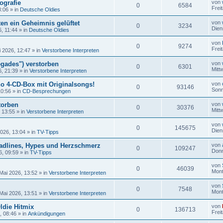
ografie
von
0
6584
Frei
8:06
» in
Deutsche Oldies
en ein Geheimnis gelüftet
von
0
3234
Dien
6, 11:44
» in
Deutsche Oldies
von
0
9274
Frei
i 2026, 12:47
» in
Verstorbene Interpreten
gades") verstorben
von
0
6301
Mitt
6, 21:39
» in
Verstorbene Interpreten
no 4-CD-Box mit Originalsongs!
von
0
93146
Sonn
10:56
» in
CD-Besprechungen
torben
von
0
30376
Mitt
, 13:55
» in
Verstorbene Interpreten
von
0
145675
Dien
2026, 13:04
» in
TV-Tipps
adlines, Hypes und Herzschmerz
von
0
109247
Donn
6, 09:59
» in
TV-Tipps
von
0
46039
Mont
Mai 2026, 13:52
» in
Verstorbene Interpreten
von
0
7548
Mont
Mai 2026, 13:51
» in
Verstorbene Interpreten
ldie Hitmix
von
0
136713
Frei
, 08:46
» in
Ankündigungen