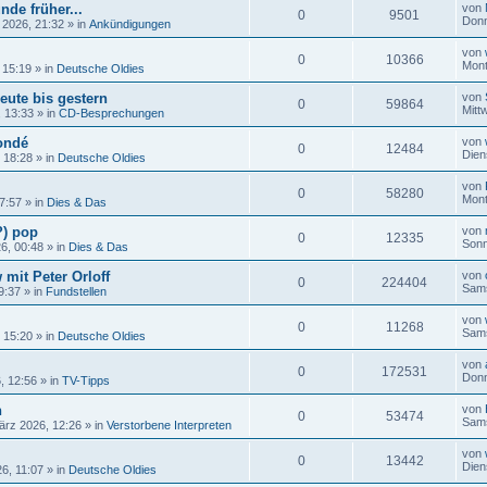
nde früher...
von
0
9501
Donn
 2026, 21:32
» in
Ankündigungen
von
0
10366
Mont
 15:19
» in
Deutsche Oldies
eute bis gestern
von
0
59864
Mitt
, 13:33
» in
CD-Besprechungen
ondé
von
0
12484
Dien
, 18:28
» in
Deutsche Oldies
von
0
58280
Mont
17:57
» in
Dies & Das
?) pop
von
0
12335
Sonn
26, 00:48
» in
Dies & Das
 mit Peter Orloff
von
0
224404
Sams
9:37
» in
Fundstellen
von
0
11268
Sams
, 15:20
» in
Deutsche Oldies
von
0
172531
Donn
, 12:56
» in
TV-Tipps
n
von
0
53474
Sams
ärz 2026, 12:26
» in
Verstorbene Interpreten
von
0
13442
Dien
6, 11:07
» in
Deutsche Oldies