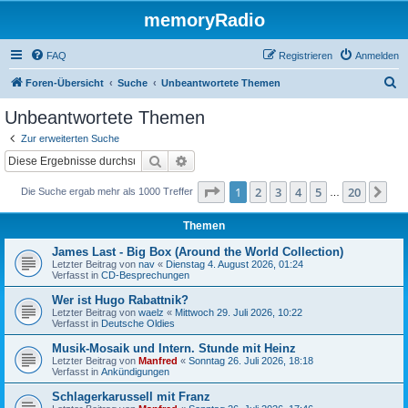
memoryRadio
FAQ
Registrieren
Anmelden
S
Foren-Übersicht
Suche
Unbeantwortete Themen
u
Unbeantwortete Themen
c
Zur erweiterten Suche
h
Suche
Erweiterte Suche
e
Seite
1
von
20
1
2
3
4
5
20
Nä
Die Suche ergab mehr als 1000 Treffer
…
Themen
James Last - Big Box (Around the World Collection)
Letzter Beitrag von
nav
«
Dienstag 4. August 2026, 01:24
Verfasst in
CD-Besprechungen
Wer ist Hugo Rabattnik?
Letzter Beitrag von
waelz
«
Mittwoch 29. Juli 2026, 10:22
Verfasst in
Deutsche Oldies
Musik-Mosaik und Intern. Stunde mit Heinz
Letzter Beitrag von
Manfred
«
Sonntag 26. Juli 2026, 18:18
Verfasst in
Ankündigungen
Schlagerkarussell mit Franz