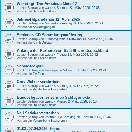
Wer singt "Der Amadeus Meier"?
Letzter Beitrag von
waelz
«
Sonntag 22. März 2026, 02:05
Verfasst in
Deutsche Oldies
Jahres-Hitparade am 11. April 2026
Letzter Beitrag von
Michael
«
Samstag 21. März 2026, 21:21
Verfasst in
Ankündigungen
Schlager- CD Sammlungsauflösung
Letzter Beitrag von
Jukeboxjunkie
«
Mittwoch 18. März 2026, 10:36
Verfasst in
An- & Verkauf
Anfänge der Karriere von Bata Illic in Deutschland
Letzter Beitrag von
waelz
«
Freitag 13. März 2026, 12:32
Verfasst in
Deutsche Oldies
Schlager-Spaß
Letzter Beitrag von
wolfdog76
«
Mittwoch 11. März 2026, 13:24
Verfasst in
TV-Tipps
Gary Walker verstorben
Letzter Beitrag von
waelz
«
Sonntag 8. März 2026, 03:22
Verfasst in
Verstorbene Interpreten
Bundesligatrainer schrieb Schlagertexte
Letzter Beitrag von
waelz
«
Montag 2. März 2026, 16:16
Verfasst in
Deutsche Oldies
Neil Sedaka verstorben
Letzter Beitrag von
vectra207
«
Samstag 28. Februar 2026, 10:46
Verfasst in
Verstorbene Interpreten
31.03./07.04.2026: Heino