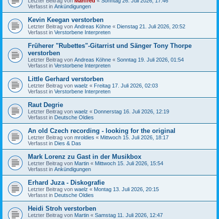
Letzter Beitrag von
Manfred
«
Sonntag 26. Juli 2026, 17:46
Verfasst in
Ankündigungen
Kevin Keegan verstorben
Letzter Beitrag von
Andreas Köhne
«
Dienstag 21. Juli 2026, 20:52
Verfasst in
Verstorbene Interpreten
Früherer "Rubettes"-Gitarrist und Sänger Tony Thorpe
verstorben
Letzter Beitrag von
Andreas Köhne
«
Sonntag 19. Juli 2026, 01:54
Verfasst in
Verstorbene Interpreten
Little Gerhard verstorben
Letzter Beitrag von
waelz
«
Freitag 17. Juli 2026, 02:03
Verfasst in
Verstorbene Interpreten
Raut Degrie
Letzter Beitrag von
waelz
«
Donnerstag 16. Juli 2026, 12:19
Verfasst in
Deutsche Oldies
An old Czech recording - looking for the original
Letzter Beitrag von
mroldies
«
Mittwoch 15. Juli 2026, 18:17
Verfasst in
Dies & Das
Mark Lorenz zu Gast in der Musikbox
Letzter Beitrag von
Martin
«
Mittwoch 15. Juli 2026, 15:54
Verfasst in
Ankündigungen
Erhard Juza - Diskografie
Letzter Beitrag von
waelz
«
Montag 13. Juli 2026, 20:15
Verfasst in
Deutsche Oldies
Heidi Stroh verstorben
Letzter Beitrag von
Martin
«
Samstag 11. Juli 2026, 12:47