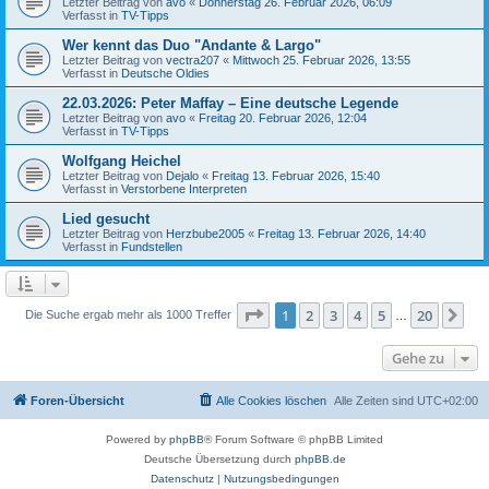
Letzter Beitrag von
avo
«
Donnerstag 26. Februar 2026, 06:09
Verfasst in
TV-Tipps
Wer kennt das Duo "Andante & Largo"
Letzter Beitrag von
vectra207
«
Mittwoch 25. Februar 2026, 13:55
Verfasst in
Deutsche Oldies
22.03.2026: Peter Maffay – Eine deutsche Legende
Letzter Beitrag von
avo
«
Freitag 20. Februar 2026, 12:04
Verfasst in
TV-Tipps
Wolfgang Heichel
Letzter Beitrag von
Dejalo
«
Freitag 13. Februar 2026, 15:40
Verfasst in
Verstorbene Interpreten
Lied gesucht
Letzter Beitrag von
Herzbube2005
«
Freitag 13. Februar 2026, 14:40
Verfasst in
Fundstellen
Seite
1
von
20
1
2
3
4
5
20
Nä
Die Suche ergab mehr als 1000 Treffer
…
Gehe zu
Foren-Übersicht
Alle Cookies löschen
Alle Zeiten sind
UTC+02:00
Powered by
phpBB
® Forum Software © phpBB Limited
Deutsche Übersetzung durch
phpBB.de
Datenschutz
|
Nutzungsbedingungen