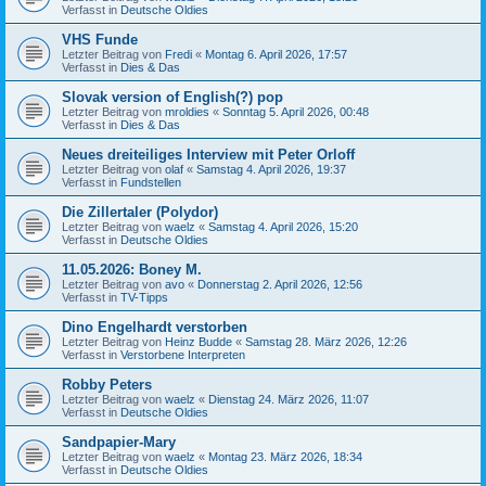
Verfasst in
Deutsche Oldies
VHS Funde
Letzter Beitrag von
Fredi
«
Montag 6. April 2026, 17:57
Verfasst in
Dies & Das
Slovak version of English(?) pop
Letzter Beitrag von
mroldies
«
Sonntag 5. April 2026, 00:48
Verfasst in
Dies & Das
Neues dreiteiliges Interview mit Peter Orloff
Letzter Beitrag von
olaf
«
Samstag 4. April 2026, 19:37
Verfasst in
Fundstellen
Die Zillertaler (Polydor)
Letzter Beitrag von
waelz
«
Samstag 4. April 2026, 15:20
Verfasst in
Deutsche Oldies
11.05.2026: Boney M.
Letzter Beitrag von
avo
«
Donnerstag 2. April 2026, 12:56
Verfasst in
TV-Tipps
Dino Engelhardt verstorben
Letzter Beitrag von
Heinz Budde
«
Samstag 28. März 2026, 12:26
Verfasst in
Verstorbene Interpreten
Robby Peters
Letzter Beitrag von
waelz
«
Dienstag 24. März 2026, 11:07
Verfasst in
Deutsche Oldies
Sandpapier-Mary
Letzter Beitrag von
waelz
«
Montag 23. März 2026, 18:34
Verfasst in
Deutsche Oldies