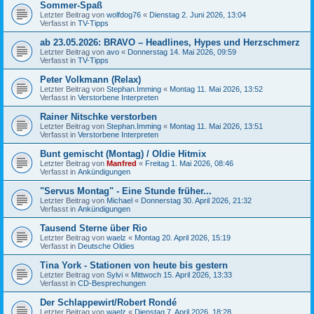
Sommer-Spaß
Letzter Beitrag von
wolfdog76
«
Dienstag 2. Juni 2026, 13:04
Verfasst in
TV-Tipps
ab 23.05.2026: BRAVO – Headlines, Hypes und Herzschmerz
Letzter Beitrag von
avo
«
Donnerstag 14. Mai 2026, 09:59
Verfasst in
TV-Tipps
Peter Volkmann (Relax)
Letzter Beitrag von
Stephan.Imming
«
Montag 11. Mai 2026, 13:52
Verfasst in
Verstorbene Interpreten
Rainer Nitschke verstorben
Letzter Beitrag von
Stephan.Imming
«
Montag 11. Mai 2026, 13:51
Verfasst in
Verstorbene Interpreten
Bunt gemischt (Montag) / Oldie Hitmix
Letzter Beitrag von
Manfred
«
Freitag 1. Mai 2026, 08:46
Verfasst in
Ankündigungen
"Servus Montag" - Eine Stunde früher...
Letzter Beitrag von
Michael
«
Donnerstag 30. April 2026, 21:32
Verfasst in
Ankündigungen
Tausend Sterne über Rio
Letzter Beitrag von
waelz
«
Montag 20. April 2026, 15:19
Verfasst in
Deutsche Oldies
Tina York - Stationen von heute bis gestern
Letzter Beitrag von
Sylvi
«
Mittwoch 15. April 2026, 13:33
Verfasst in
CD-Besprechungen
Der Schlappewirt/Robert Rondé
Letzter Beitrag von
waelz
«
Dienstag 7. April 2026, 18:28