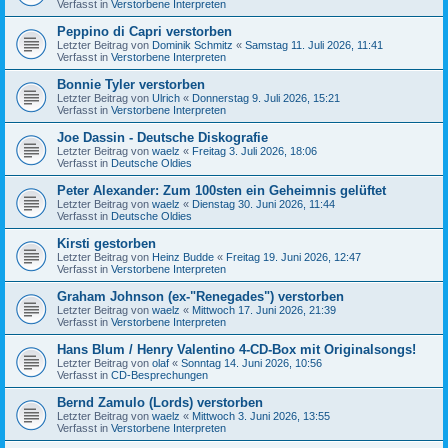
Verfasst in
Verstorbene Interpreten
Peppino di Capri verstorben
Letzter Beitrag von
Dominik Schmitz
«
Samstag 11. Juli 2026, 11:41
Verfasst in
Verstorbene Interpreten
Bonnie Tyler verstorben
Letzter Beitrag von
Ulrich
«
Donnerstag 9. Juli 2026, 15:21
Verfasst in
Verstorbene Interpreten
Joe Dassin - Deutsche Diskografie
Letzter Beitrag von
waelz
«
Freitag 3. Juli 2026, 18:06
Verfasst in
Deutsche Oldies
Peter Alexander: Zum 100sten ein Geheimnis gelüftet
Letzter Beitrag von
waelz
«
Dienstag 30. Juni 2026, 11:44
Verfasst in
Deutsche Oldies
Kirsti gestorben
Letzter Beitrag von
Heinz Budde
«
Freitag 19. Juni 2026, 12:47
Verfasst in
Verstorbene Interpreten
Graham Johnson (ex-"Renegades") verstorben
Letzter Beitrag von
waelz
«
Mittwoch 17. Juni 2026, 21:39
Verfasst in
Verstorbene Interpreten
Hans Blum / Henry Valentino 4-CD-Box mit Originalsongs!
Letzter Beitrag von
olaf
«
Sonntag 14. Juni 2026, 10:56
Verfasst in
CD-Besprechungen
Bernd Zamulo (Lords) verstorben
Letzter Beitrag von
waelz
«
Mittwoch 3. Juni 2026, 13:55
Verfasst in
Verstorbene Interpreten