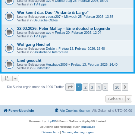
Letzter Beitrag von
avo
«
Donnerstag 26. Februar 2026, 06:09
Verfasst in
TV-Tipps
Wer kennt das Duo "Andante & Largo"
Letzter Beitrag von
vectra207
«
Mittwoch 25. Februar 2026, 13:55
Verfasst in
Deutsche Oldies
22.03.2026: Peter Maffay – Eine deutsche Legende
Letzter Beitrag von
avo
«
Freitag 20. Februar 2026, 12:04
Verfasst in
TV-Tipps
Wolfgang Heichel
Letzter Beitrag von
Dejalo
«
Freitag 13. Februar 2026, 15:40
Verfasst in
Verstorbene Interpreten
Lied gesucht
Letzter Beitrag von
Herzbube2005
«
Freitag 13. Februar 2026, 14:40
Verfasst in
Fundstellen
Seite
1
von
20
1
2
3
4
5
20
Nä
Die Suche ergab mehr als 1000 Treffer
…
Gehe zu
Foren-Übersicht
Alle Cookies löschen
Alle Zeiten sind
UTC+02:00
Powered by
phpBB
® Forum Software © phpBB Limited
Deutsche Übersetzung durch
phpBB.de
Datenschutz
|
Nutzungsbedingungen