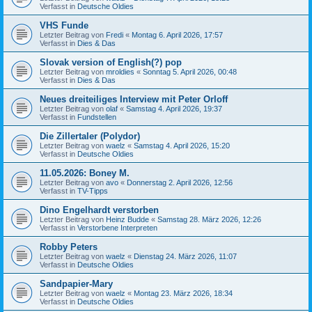
Verfasst in
Deutsche Oldies
VHS Funde
Letzter Beitrag von
Fredi
«
Montag 6. April 2026, 17:57
Verfasst in
Dies & Das
Slovak version of English(?) pop
Letzter Beitrag von
mroldies
«
Sonntag 5. April 2026, 00:48
Verfasst in
Dies & Das
Neues dreiteiliges Interview mit Peter Orloff
Letzter Beitrag von
olaf
«
Samstag 4. April 2026, 19:37
Verfasst in
Fundstellen
Die Zillertaler (Polydor)
Letzter Beitrag von
waelz
«
Samstag 4. April 2026, 15:20
Verfasst in
Deutsche Oldies
11.05.2026: Boney M.
Letzter Beitrag von
avo
«
Donnerstag 2. April 2026, 12:56
Verfasst in
TV-Tipps
Dino Engelhardt verstorben
Letzter Beitrag von
Heinz Budde
«
Samstag 28. März 2026, 12:26
Verfasst in
Verstorbene Interpreten
Robby Peters
Letzter Beitrag von
waelz
«
Dienstag 24. März 2026, 11:07
Verfasst in
Deutsche Oldies
Sandpapier-Mary
Letzter Beitrag von
waelz
«
Montag 23. März 2026, 18:34
Verfasst in
Deutsche Oldies