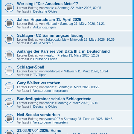
Wer singt "Der Amadeus Meier"?
Letzter Beitrag von
waelz
«
Sonntag 22. März 2026, 02:05
Verfasst in
Deutsche Oldies
Jahres-Hitparade am 11. April 2026
Letzter Beitrag von
Michael
«
Samstag 21. März 2026, 21:21
Verfasst in
Ankündigungen
Schlager- CD Sammlungsauflösung
Letzter Beitrag von
Jukeboxjunkie
«
Mittwoch 18. März 2026, 10:36
Verfasst in
An- & Verkauf
Anfänge der Karriere von Bata Illic in Deutschland
Letzter Beitrag von
waelz
«
Freitag 13. März 2026, 12:32
Verfasst in
Deutsche Oldies
Schlager-Spaß
Letzter Beitrag von
wolfdog76
«
Mittwoch 11. März 2026, 13:24
Verfasst in
TV-Tipps
Gary Walker verstorben
Letzter Beitrag von
waelz
«
Sonntag 8. März 2026, 03:22
Verfasst in
Verstorbene Interpreten
Bundesligatrainer schrieb Schlagertexte
Letzter Beitrag von
waelz
«
Montag 2. März 2026, 16:16
Verfasst in
Deutsche Oldies
Neil Sedaka verstorben
Letzter Beitrag von
vectra207
«
Samstag 28. Februar 2026, 10:46
Verfasst in
Verstorbene Interpreten
31.03./07.04.2026: Heino