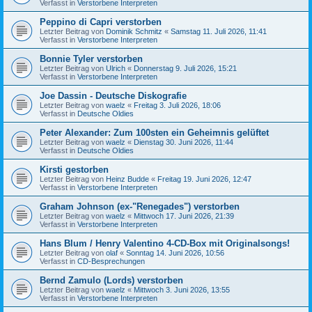
Verfasst in
Verstorbene Interpreten
Peppino di Capri verstorben
Letzter Beitrag von
Dominik Schmitz
«
Samstag 11. Juli 2026, 11:41
Verfasst in
Verstorbene Interpreten
Bonnie Tyler verstorben
Letzter Beitrag von
Ulrich
«
Donnerstag 9. Juli 2026, 15:21
Verfasst in
Verstorbene Interpreten
Joe Dassin - Deutsche Diskografie
Letzter Beitrag von
waelz
«
Freitag 3. Juli 2026, 18:06
Verfasst in
Deutsche Oldies
Peter Alexander: Zum 100sten ein Geheimnis gelüftet
Letzter Beitrag von
waelz
«
Dienstag 30. Juni 2026, 11:44
Verfasst in
Deutsche Oldies
Kirsti gestorben
Letzter Beitrag von
Heinz Budde
«
Freitag 19. Juni 2026, 12:47
Verfasst in
Verstorbene Interpreten
Graham Johnson (ex-"Renegades") verstorben
Letzter Beitrag von
waelz
«
Mittwoch 17. Juni 2026, 21:39
Verfasst in
Verstorbene Interpreten
Hans Blum / Henry Valentino 4-CD-Box mit Originalsongs!
Letzter Beitrag von
olaf
«
Sonntag 14. Juni 2026, 10:56
Verfasst in
CD-Besprechungen
Bernd Zamulo (Lords) verstorben
Letzter Beitrag von
waelz
«
Mittwoch 3. Juni 2026, 13:55
Verfasst in
Verstorbene Interpreten