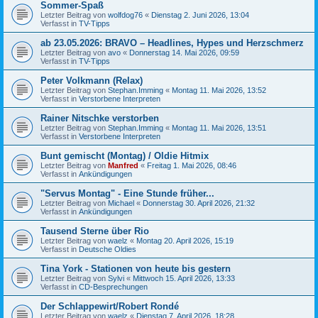
Sommer-Spaß
Letzter Beitrag von
wolfdog76
«
Dienstag 2. Juni 2026, 13:04
Verfasst in
TV-Tipps
ab 23.05.2026: BRAVO – Headlines, Hypes und Herzschmerz
Letzter Beitrag von
avo
«
Donnerstag 14. Mai 2026, 09:59
Verfasst in
TV-Tipps
Peter Volkmann (Relax)
Letzter Beitrag von
Stephan.Imming
«
Montag 11. Mai 2026, 13:52
Verfasst in
Verstorbene Interpreten
Rainer Nitschke verstorben
Letzter Beitrag von
Stephan.Imming
«
Montag 11. Mai 2026, 13:51
Verfasst in
Verstorbene Interpreten
Bunt gemischt (Montag) / Oldie Hitmix
Letzter Beitrag von
Manfred
«
Freitag 1. Mai 2026, 08:46
Verfasst in
Ankündigungen
"Servus Montag" - Eine Stunde früher...
Letzter Beitrag von
Michael
«
Donnerstag 30. April 2026, 21:32
Verfasst in
Ankündigungen
Tausend Sterne über Rio
Letzter Beitrag von
waelz
«
Montag 20. April 2026, 15:19
Verfasst in
Deutsche Oldies
Tina York - Stationen von heute bis gestern
Letzter Beitrag von
Sylvi
«
Mittwoch 15. April 2026, 13:33
Verfasst in
CD-Besprechungen
Der Schlappewirt/Robert Rondé
Letzter Beitrag von
waelz
«
Dienstag 7. April 2026, 18:28