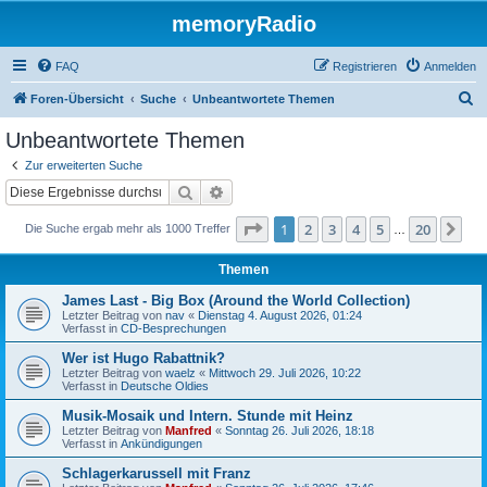
memoryRadio
FAQ
Registrieren
Anmelden
S
Foren-Übersicht
Suche
Unbeantwortete Themen
u
Unbeantwortete Themen
c
Zur erweiterten Suche
h
Suche
Erweiterte Suche
e
Seite
1
von
20
1
2
3
4
5
20
Nä
Die Suche ergab mehr als 1000 Treffer
…
Themen
James Last - Big Box (Around the World Collection)
Letzter Beitrag von
nav
«
Dienstag 4. August 2026, 01:24
Verfasst in
CD-Besprechungen
Wer ist Hugo Rabattnik?
Letzter Beitrag von
waelz
«
Mittwoch 29. Juli 2026, 10:22
Verfasst in
Deutsche Oldies
Musik-Mosaik und Intern. Stunde mit Heinz
Letzter Beitrag von
Manfred
«
Sonntag 26. Juli 2026, 18:18
Verfasst in
Ankündigungen
Schlagerkarussell mit Franz