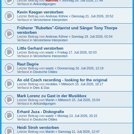
Letzter Beitrag von
Manfred
«
Sonntag 26. Juli 2026, 17:46
Verfasst in
Ankündigungen
Kevin Keegan verstorben
Letzter Beitrag von
Andreas Köhne
«
Dienstag 21. Juli 2026, 20:52
Verfasst in
Verstorbene Interpreten
Früherer "Rubettes"-Gitarrist und Sänger Tony Thorpe
verstorben
Letzter Beitrag von
Andreas Köhne
«
Sonntag 19. Juli 2026, 01:54
Verfasst in
Verstorbene Interpreten
Little Gerhard verstorben
Letzter Beitrag von
waelz
«
Freitag 17. Juli 2026, 02:03
Verfasst in
Verstorbene Interpreten
Raut Degrie
Letzter Beitrag von
waelz
«
Donnerstag 16. Juli 2026, 12:19
Verfasst in
Deutsche Oldies
An old Czech recording - looking for the original
Letzter Beitrag von
mroldies
«
Mittwoch 15. Juli 2026, 18:17
Verfasst in
Dies & Das
Mark Lorenz zu Gast in der Musikbox
Letzter Beitrag von
Martin
«
Mittwoch 15. Juli 2026, 15:54
Verfasst in
Ankündigungen
Erhard Juza - Diskografie
Letzter Beitrag von
waelz
«
Montag 13. Juli 2026, 20:15
Verfasst in
Deutsche Oldies
Heidi Stroh verstorben
Letzter Beitrag von
Martin
«
Samstag 11. Juli 2026, 12:47