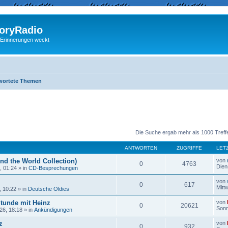
ryRadio
 Erinnerungen weckt
wortete Themen
eiterte Suche
Die Suche ergab mehr als 1000 Treff
ANTWORTEN
ZUGRIFFE
LET
nd the World Collection)
von
0
4763
Dien
, 01:24
» in
CD-Besprechungen
von
0
617
Mitt
, 10:22
» in
Deutsche Oldies
Stunde mit Heinz
von
0
20621
Sonn
26, 18:18
» in
Ankündigungen
z
von
0
932