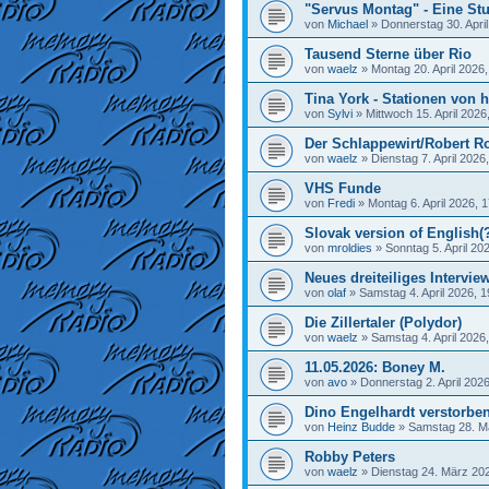
"Servus Montag" - Eine Stu
von
Michael
»
Donnerstag 30. April
Tausend Sterne über Rio
von
waelz
»
Montag 20. April 2026,
Tina York - Stationen von h
von
Sylvi
»
Mittwoch 15. April 2026
Der Schlappewirt/Robert R
von
waelz
»
Dienstag 7. April 2026
VHS Funde
von
Fredi
»
Montag 6. April 2026, 
Slovak version of English(
von
mroldies
»
Sonntag 5. April 20
Neues dreiteiliges Interview
von
olaf
»
Samstag 4. April 2026, 1
Die Zillertaler (Polydor)
von
waelz
»
Samstag 4. April 2026
11.05.2026: Boney M.
von
avo
»
Donnerstag 2. April 2026
Dino Engelhardt verstorbe
von
Heinz Budde
»
Samstag 28. M
Robby Peters
von
waelz
»
Dienstag 24. März 202