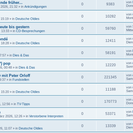
nde früher...
von
0
9383
Donn
 2026, 21:32
» in
Ankündigungen
von
0
10282
Mont
 15:19
» in
Deutsche Oldies
eute bis gestern
von
0
59760
Mitt
, 13:33
» in
CD-Besprechungen
ondé
von
0
12411
Dien
, 18:28
» in
Deutsche Oldies
von
0
58191
Mont
17:57
» in
Dies & Das
?) pop
von
0
12220
Sonn
26, 00:48
» in
Dies & Das
 mit Peter Orloff
von
0
221345
Sams
9:37
» in
Fundstellen
von
0
11188
Sams
, 15:20
» in
Deutsche Oldies
von
0
170773
Donn
, 12:56
» in
TV-Tipps
n
von
0
53371
Sams
ärz 2026, 12:26
» in
Verstorbene Interpreten
von
0
13339
Dien
6, 11:07
» in
Deutsche Oldies