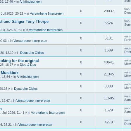
Sonn
26, 17:46
» in
Ankündigungen
von
0
29037
Dien
 Juli 2026, 20:52
» in
Verstorbene Interpreten
ist und Sänger Tony Thorpe
von
0
6524
Sonn
Juli 2026, 01:54
» in
Verstorbene Interpreten
von
0
5131
Frei
02:03
» in
Verstorbene Interpreten
von
0
1689
Donn
026, 12:19
» in
Deutsche Oldies
oking for the original
von
0
40641
Mitt
026, 18:17
» in
Dies & Das
r Musikbox
von
0
21345
Mitt
6, 15:54
» in
Ankündigungen
von
0
3380
Mont
 20:15
» in
Deutsche Oldies
von
0
11695
Sams
, 12:47
» in
Verstorbene Interpreten
n
von
0
1629
Sams
 Juli 2026, 11:41
» in
Verstorbene Interpreten
von
0
4278
Donn
26, 15:21
» in
Verstorbene Interpreten