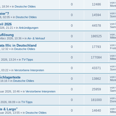
von
0
12486
Mont
, 18:34
» in
Deutsche Oldies
eier"?
von
0
14594
Sonn
6, 02:05
» in
Deutsche Oldies
ril 2026
von
0
44578
Sams
026, 21:21
» in
Ankündigungen
uflösung
von
0
186525
Mitt
 März 2026, 10:36
» in
An- & Verkauf
ta Illic in Deutschland
von
0
17793
Frei
, 12:32
» in
Deutsche Oldies
von
0
177084
Mitt
 2026, 13:24
» in
TV-Tipps
von
0
43371
Sonn
, 03:22
» in
Verstorbene Interpreten
Schlagertexte
von
0
13862
Mont
 16:16
» in
Deutsche Oldies
von
0
25959
Sams
uar 2026, 10:46
» in
Verstorbene Interpreten
von
0
181000
Donn
 2026, 06:09
» in
TV-Tipps
te & Largo"
von
0
14640
Mitt
uar 2026, 13:55
» in
Deutsche Oldies