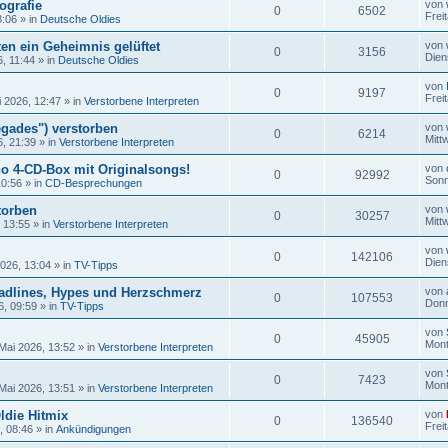
ografie
von
0
6502
Frei
8:06
» in
Deutsche Oldies
en ein Geheimnis gelüftet
von
0
3156
Dien
6, 11:44
» in
Deutsche Oldies
von
0
9197
Frei
i 2026, 12:47
» in
Verstorbene Interpreten
gades") verstorben
von
0
6214
Mitt
6, 21:39
» in
Verstorbene Interpreten
no 4-CD-Box mit Originalsongs!
von
0
92992
Sonn
10:56
» in
CD-Besprechungen
torben
von
0
30257
Mitt
, 13:55
» in
Verstorbene Interpreten
von
0
142106
Dien
2026, 13:04
» in
TV-Tipps
adlines, Hypes und Herzschmerz
von
0
107553
Donn
6, 09:59
» in
TV-Tipps
von
0
45905
Mont
Mai 2026, 13:52
» in
Verstorbene Interpreten
von
0
7423
Mont
Mai 2026, 13:51
» in
Verstorbene Interpreten
ldie Hitmix
von
0
136540
Frei
, 08:46
» in
Ankündigungen