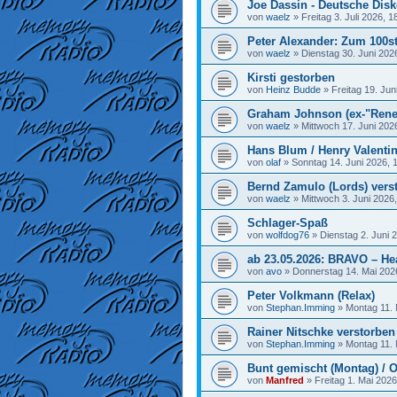
Joe Dassin - Deutsche Disk
von
waelz
»
Freitag 3. Juli 2026, 1
Peter Alexander: Zum 100st
von
waelz
»
Dienstag 30. Juni 202
Kirsti gestorben
von
Heinz Budde
»
Freitag 19. Jun
Graham Johnson (ex-"Rene
von
waelz
»
Mittwoch 17. Juni 202
Hans Blum / Henry Valenti
von
olaf
»
Sonntag 14. Juni 2026, 
Bernd Zamulo (Lords) vers
von
waelz
»
Mittwoch 3. Juni 2026
Schlager-Spaß
von
wolfdog76
»
Dienstag 2. Juni 
ab 23.05.2026: BRAVO – He
von
avo
»
Donnerstag 14. Mai 202
Peter Volkmann (Relax)
von
Stephan.Imming
»
Montag 11. 
Rainer Nitschke verstorben
von
Stephan.Imming
»
Montag 11. 
Bunt gemischt (Montag) / O
von
Manfred
»
Freitag 1. Mai 2026