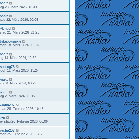
waelz
ag 23. März 2026, 18:34
waelz
tag 22. März 2026, 02:05
Michael
tag 21. März 2026, 21:21
Jukeboxjunkie
woch 18. März 2026, 10:36
waelz
tag 13. März 2026, 12:32
wolfdog76
woch 11. März 2026, 13:24
waelz
tag 8. März 2026, 03:22
waelz
ag 2. März 2026, 16:16
vectra207
tag 28. Februar 2026, 10:46
avo
erstag 26. Februar 2026, 06:09
vectra207
woch 25. Februar 2026, 13:55