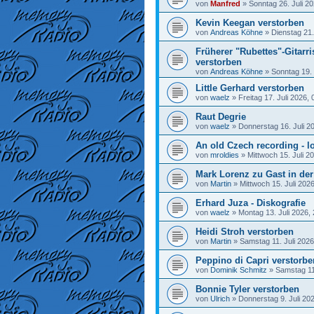
von
Manfred
»
Sonntag 26. Juli 20
Kevin Keegan verstorben
von
Andreas Köhne
»
Dienstag 21.
Früherer "Rubettes"-Gitarr
verstorben
von
Andreas Köhne
»
Sonntag 19. 
Little Gerhard verstorben
von
waelz
»
Freitag 17. Juli 2026, 
Raut Degrie
von
waelz
»
Donnerstag 16. Juli 2
An old Czech recording - lo
von
mroldies
»
Mittwoch 15. Juli 2
Mark Lorenz zu Gast in de
von
Martin
»
Mittwoch 15. Juli 202
Erhard Juza - Diskografie
von
waelz
»
Montag 13. Juli 2026,
Heidi Stroh verstorben
von
Martin
»
Samstag 11. Juli 2026
Peppino di Capri verstorbe
von
Dominik Schmitz
»
Samstag 11.
Bonnie Tyler verstorben
von
Ulrich
»
Donnerstag 9. Juli 20