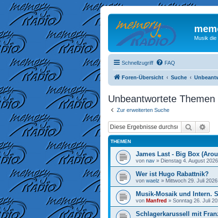
memo
Musik die
Schnellzugriff
FAQ
Foren-Übersicht
Suche
Unbeant
Unbeantwortete Themen
Zur erweiterten Suche
Suche
Erw
THEMEN
James Last - Big Box (Arou
von
nav
»
Dienstag 4. August 2026
Wer ist Hugo Rabattnik?
von
waelz
»
Mittwoch 29. Juli 2026
Musik-Mosaik und Intern. 
von
Manfred
»
Sonntag 26. Juli 20
Schlagerkarussell mit Fran