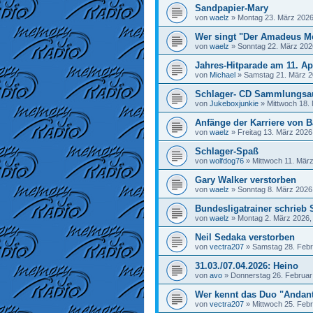
Sandpapier-Mary
von
waelz
»
Montag 23. März 2026
Wer singt "Der Amadeus M
von
waelz
»
Sonntag 22. März 202
Jahres-Hitparade am 11. Ap
von
Michael
»
Samstag 21. März 2
Schlager- CD Sammlungsa
von
Jukeboxjunkie
»
Mittwoch 18.
Anfänge der Karriere von Ba
von
waelz
»
Freitag 13. März 2026
Schlager-Spaß
von
wolfdog76
»
Mittwoch 11. März
Gary Walker verstorben
von
waelz
»
Sonntag 8. März 2026
Bundesligatrainer schrieb 
von
waelz
»
Montag 2. März 2026,
Neil Sedaka verstorben
von
vectra207
»
Samstag 28. Febr
31.03./07.04.2026: Heino
von
avo
»
Donnerstag 26. Februar
Wer kennt das Duo "Andan
von
vectra207
»
Mittwoch 25. Febr