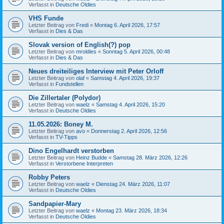
Verfasst in
Deutsche Oldies
VHS Funde
Letzter Beitrag von
Fredi
«
Montag 6. April 2026, 17:57
Verfasst in
Dies & Das
Slovak version of English(?) pop
Letzter Beitrag von
mroldies
«
Sonntag 5. April 2026, 00:48
Verfasst in
Dies & Das
Neues dreiteiliges Interview mit Peter Orloff
Letzter Beitrag von
olaf
«
Samstag 4. April 2026, 19:37
Verfasst in
Fundstellen
Die Zillertaler (Polydor)
Letzter Beitrag von
waelz
«
Samstag 4. April 2026, 15:20
Verfasst in
Deutsche Oldies
11.05.2026: Boney M.
Letzter Beitrag von
avo
«
Donnerstag 2. April 2026, 12:56
Verfasst in
TV-Tipps
Dino Engelhardt verstorben
Letzter Beitrag von
Heinz Budde
«
Samstag 28. März 2026, 12:26
Verfasst in
Verstorbene Interpreten
Robby Peters
Letzter Beitrag von
waelz
«
Dienstag 24. März 2026, 11:07
Verfasst in
Deutsche Oldies
Sandpapier-Mary
Letzter Beitrag von
waelz
«
Montag 23. März 2026, 18:34
Verfasst in
Deutsche Oldies