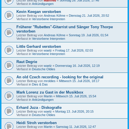
Letzter Beitrag von
Manfred
«
Sonntag 26. Juli 2026, 17:46
Verfasst in
Ankündigungen
Kevin Keegan verstorben
Letzter Beitrag von
Andreas Köhne
«
Dienstag 21. Juli 2026, 20:52
Verfasst in
Verstorbene Interpreten
Früherer "Rubettes"-Gitarrist und Sänger Tony Thorpe
verstorben
Letzter Beitrag von
Andreas Köhne
«
Sonntag 19. Juli 2026, 01:54
Verfasst in
Verstorbene Interpreten
Little Gerhard verstorben
Letzter Beitrag von
waelz
«
Freitag 17. Juli 2026, 02:03
Verfasst in
Verstorbene Interpreten
Raut Degrie
Letzter Beitrag von
waelz
«
Donnerstag 16. Juli 2026, 12:19
Verfasst in
Deutsche Oldies
An old Czech recording - looking for the original
Letzter Beitrag von
mroldies
«
Mittwoch 15. Juli 2026, 18:17
Verfasst in
Dies & Das
Mark Lorenz zu Gast in der Musikbox
Letzter Beitrag von
Martin
«
Mittwoch 15. Juli 2026, 15:54
Verfasst in
Ankündigungen
Erhard Juza - Diskografie
Letzter Beitrag von
waelz
«
Montag 13. Juli 2026, 20:15
Verfasst in
Deutsche Oldies
Heidi Stroh verstorben
Letzter Beitrag von
Martin
«
Samstag 11. Juli 2026, 12:47