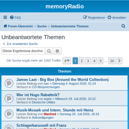
memoryRadio
FAQ
Registrieren
Anmelden
S
Foren-Übersicht
Suche
Unbeantwortete Themen
u
Unbeantwortete Themen
c
Zur erweiterten Suche
h
Suche
Erweiterte Suche
e
Seite
1
von
20
1
2
3
4
5
20
Nä
Die Suche ergab mehr als 1000 Treffer
…
Themen
James Last - Big Box (Around the World Collection)
Letzter Beitrag von
nav
«
Dienstag 4. August 2026, 01:24
Verfasst in
CD-Besprechungen
Wer ist Hugo Rabattnik?
Letzter Beitrag von
waelz
«
Mittwoch 29. Juli 2026, 10:22
Verfasst in
Deutsche Oldies
Musik-Mosaik und Intern. Stunde mit Heinz
Letzter Beitrag von
Manfred
«
Sonntag 26. Juli 2026, 18:18
Verfasst in
Ankündigungen
Schlagerkarussell mit Franz