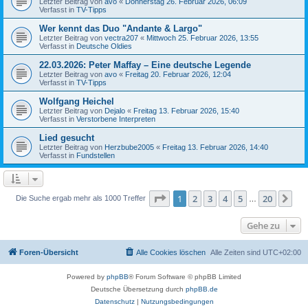
Letzter Beitrag von
avo
«
Donnerstag 26. Februar 2026, 06:09
Verfasst in
TV-Tipps
Wer kennt das Duo "Andante & Largo"
Letzter Beitrag von
vectra207
«
Mittwoch 25. Februar 2026, 13:55
Verfasst in
Deutsche Oldies
22.03.2026: Peter Maffay – Eine deutsche Legende
Letzter Beitrag von
avo
«
Freitag 20. Februar 2026, 12:04
Verfasst in
TV-Tipps
Wolfgang Heichel
Letzter Beitrag von
Dejalo
«
Freitag 13. Februar 2026, 15:40
Verfasst in
Verstorbene Interpreten
Lied gesucht
Letzter Beitrag von
Herzbube2005
«
Freitag 13. Februar 2026, 14:40
Verfasst in
Fundstellen
Seite
1
von
20
1
2
3
4
5
20
Nä
Die Suche ergab mehr als 1000 Treffer
…
Gehe zu
Foren-Übersicht
Alle Cookies löschen
Alle Zeiten sind
UTC+02:00
Powered by
phpBB
® Forum Software © phpBB Limited
Deutsche Übersetzung durch
phpBB.de
Datenschutz
|
Nutzungsbedingungen