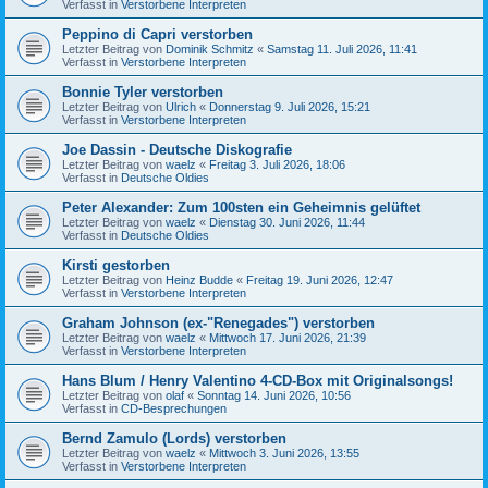
Verfasst in
Verstorbene Interpreten
Peppino di Capri verstorben
Letzter Beitrag von
Dominik Schmitz
«
Samstag 11. Juli 2026, 11:41
Verfasst in
Verstorbene Interpreten
Bonnie Tyler verstorben
Letzter Beitrag von
Ulrich
«
Donnerstag 9. Juli 2026, 15:21
Verfasst in
Verstorbene Interpreten
Joe Dassin - Deutsche Diskografie
Letzter Beitrag von
waelz
«
Freitag 3. Juli 2026, 18:06
Verfasst in
Deutsche Oldies
Peter Alexander: Zum 100sten ein Geheimnis gelüftet
Letzter Beitrag von
waelz
«
Dienstag 30. Juni 2026, 11:44
Verfasst in
Deutsche Oldies
Kirsti gestorben
Letzter Beitrag von
Heinz Budde
«
Freitag 19. Juni 2026, 12:47
Verfasst in
Verstorbene Interpreten
Graham Johnson (ex-"Renegades") verstorben
Letzter Beitrag von
waelz
«
Mittwoch 17. Juni 2026, 21:39
Verfasst in
Verstorbene Interpreten
Hans Blum / Henry Valentino 4-CD-Box mit Originalsongs!
Letzter Beitrag von
olaf
«
Sonntag 14. Juni 2026, 10:56
Verfasst in
CD-Besprechungen
Bernd Zamulo (Lords) verstorben
Letzter Beitrag von
waelz
«
Mittwoch 3. Juni 2026, 13:55
Verfasst in
Verstorbene Interpreten