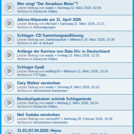
Wer singt "Der Amadeus Meier"?
Letzter Beitrag von
waelz
«
Sonntag 22. März 2026, 02:05
Verfasst in
Deutsche Oldies
Jahres-Hitparade am 11. April 2026
Letzter Beitrag von
Michael
«
Samstag 21. März 2026, 21:21
Verfasst in
Ankündigungen
Schlager- CD Sammlungsauflösung
Letzter Beitrag von
Jukeboxjunkie
«
Mittwoch 18. März 2026, 10:36
Verfasst in
An- & Verkauf
Anfänge der Karriere von Bata Illic in Deutschland
Letzter Beitrag von
waelz
«
Freitag 13. März 2026, 12:32
Verfasst in
Deutsche Oldies
Schlager-Spaß
Letzter Beitrag von
wolfdog76
«
Mittwoch 11. März 2026, 13:24
Verfasst in
TV-Tipps
Gary Walker verstorben
Letzter Beitrag von
waelz
«
Sonntag 8. März 2026, 03:22
Verfasst in
Verstorbene Interpreten
Bundesligatrainer schrieb Schlagertexte
Letzter Beitrag von
waelz
«
Montag 2. März 2026, 16:16
Verfasst in
Deutsche Oldies
Neil Sedaka verstorben
Letzter Beitrag von
vectra207
«
Samstag 28. Februar 2026, 10:46
Verfasst in
Verstorbene Interpreten
31.03./07.04.2026: Heino