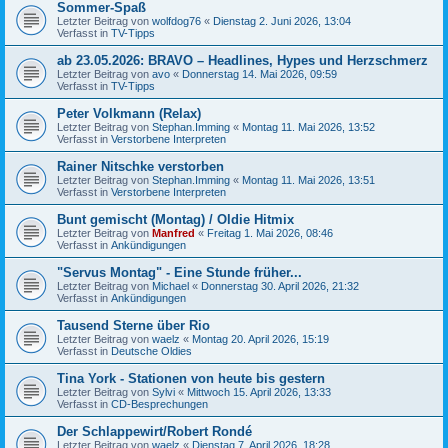
Sommer-Spaß
Letzter Beitrag von
wolfdog76
«
Dienstag 2. Juni 2026, 13:04
Verfasst in
TV-Tipps
ab 23.05.2026: BRAVO – Headlines, Hypes und Herzschmerz
Letzter Beitrag von
avo
«
Donnerstag 14. Mai 2026, 09:59
Verfasst in
TV-Tipps
Peter Volkmann (Relax)
Letzter Beitrag von
Stephan.Imming
«
Montag 11. Mai 2026, 13:52
Verfasst in
Verstorbene Interpreten
Rainer Nitschke verstorben
Letzter Beitrag von
Stephan.Imming
«
Montag 11. Mai 2026, 13:51
Verfasst in
Verstorbene Interpreten
Bunt gemischt (Montag) / Oldie Hitmix
Letzter Beitrag von
Manfred
«
Freitag 1. Mai 2026, 08:46
Verfasst in
Ankündigungen
"Servus Montag" - Eine Stunde früher...
Letzter Beitrag von
Michael
«
Donnerstag 30. April 2026, 21:32
Verfasst in
Ankündigungen
Tausend Sterne über Rio
Letzter Beitrag von
waelz
«
Montag 20. April 2026, 15:19
Verfasst in
Deutsche Oldies
Tina York - Stationen von heute bis gestern
Letzter Beitrag von
Sylvi
«
Mittwoch 15. April 2026, 13:33
Verfasst in
CD-Besprechungen
Der Schlappewirt/Robert Rondé
Letzter Beitrag von
waelz
«
Dienstag 7. April 2026, 18:28