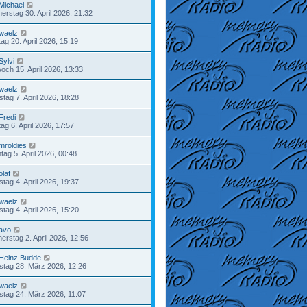
Michael
erstag 30. April 2026, 21:32
waelz
ag 20. April 2026, 15:19
Sylvi
woch 15. April 2026, 13:33
waelz
stag 7. April 2026, 18:28
Fredi
ag 6. April 2026, 17:57
mroldies
tag 5. April 2026, 00:48
olaf
tag 4. April 2026, 19:37
waelz
tag 4. April 2026, 15:20
avo
erstag 2. April 2026, 12:56
Heinz Budde
tag 28. März 2026, 12:26
waelz
stag 24. März 2026, 11:07