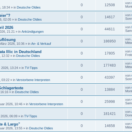
von
0
12508
Mont
, 18:34
» in
Deutsche Oldies
eier"?
von
0
14617
Sonn
6, 02:05
» in
Deutsche Oldies
ril 2026
von
0
44611
Sams
026, 21:21
» in
Ankündigungen
uflösung
von
0
186950
Mitt
 März 2026, 10:36
» in
An- & Verkauf
ta Illic in Deutschland
von
0
17805
Frei
, 12:32
» in
Deutsche Oldies
von
0
177483
Mitt
 2026, 13:24
» in
TV-Tipps
von
0
43397
Sonn
, 03:22
» in
Verstorbene Interpreten
Schlagertexte
von
0
13884
Mont
 16:16
» in
Deutsche Oldies
von
0
25998
Sams
uar 2026, 10:46
» in
Verstorbene Interpreten
von
0
181421
Donn
 2026, 06:09
» in
TV-Tipps
te & Largo"
von
0
14658
Mitt
uar 2026, 13:55
» in
Deutsche Oldies