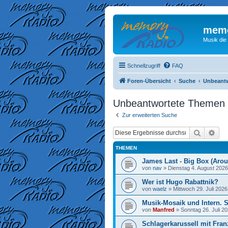
memo
Musik die
Schnellzugriff
FAQ
Foren-Übersicht
Suche
Unbeant
Unbeantwortete Themen
Zur erweiterten Suche
Suche
Erw
THEMEN
James Last - Big Box (Arou
von
nav
»
Dienstag 4. August 2026
Wer ist Hugo Rabattnik?
von
waelz
»
Mittwoch 29. Juli 2026
Musik-Mosaik und Intern. 
von
Manfred
»
Sonntag 26. Juli 20
Schlagerkarussell mit Fran