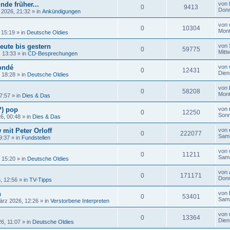
nde früher...
von
0
9413
Donn
 2026, 21:32
» in
Ankündigungen
von
0
10304
Mont
 15:19
» in
Deutsche Oldies
eute bis gestern
von
0
59775
Mitt
, 13:33
» in
CD-Besprechungen
ondé
von
0
12431
Dien
, 18:28
» in
Deutsche Oldies
von
0
58208
Mont
17:57
» in
Dies & Das
?) pop
von
0
12250
Sonn
26, 00:48
» in
Dies & Das
 mit Peter Orloff
von
0
222077
Sams
9:37
» in
Fundstellen
von
0
11211
Sams
, 15:20
» in
Deutsche Oldies
von
0
171171
Donn
, 12:56
» in
TV-Tipps
n
von
0
53401
Sams
ärz 2026, 12:26
» in
Verstorbene Interpreten
von
0
13364
Dien
6, 11:07
» in
Deutsche Oldies