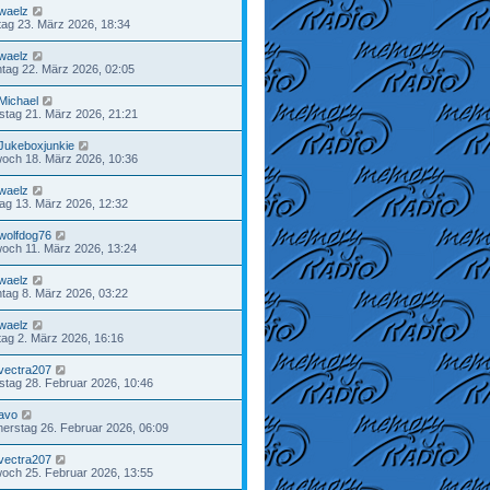
waelz
ag 23. März 2026, 18:34
waelz
tag 22. März 2026, 02:05
Michael
tag 21. März 2026, 21:21
Jukeboxjunkie
woch 18. März 2026, 10:36
waelz
tag 13. März 2026, 12:32
wolfdog76
woch 11. März 2026, 13:24
waelz
tag 8. März 2026, 03:22
waelz
ag 2. März 2026, 16:16
vectra207
tag 28. Februar 2026, 10:46
avo
erstag 26. Februar 2026, 06:09
vectra207
woch 25. Februar 2026, 13:55