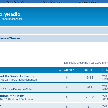
ryRadio
 Erinnerungen weckt
wortete Themen
eiterte Suche
Die Suche ergab mehr als 1000 Treff
ANTWORTEN
ZUGRIFFE
LET
nd the World Collection)
von
0
5484
Dien
, 01:24
» in
CD-Besprechungen
von
0
638
Mitt
, 10:22
» in
Deutsche Oldies
Stunde mit Heinz
von
0
21350
Sonn
26, 18:18
» in
Ankündigungen
z
von
0
956