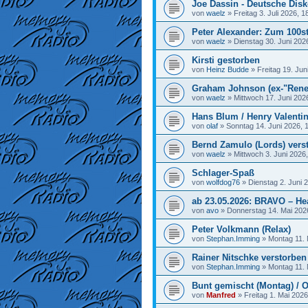
Joe Dassin - Deutsche Disk
von
waelz
»
Freitag 3. Juli 2026, 1
Peter Alexander: Zum 100st
von
waelz
»
Dienstag 30. Juni 202
Kirsti gestorben
von
Heinz Budde
»
Freitag 19. Jun
Graham Johnson (ex-"Rene
von
waelz
»
Mittwoch 17. Juni 202
Hans Blum / Henry Valenti
von
olaf
»
Sonntag 14. Juni 2026, 
Bernd Zamulo (Lords) vers
von
waelz
»
Mittwoch 3. Juni 2026
Schlager-Spaß
von
wolfdog76
»
Dienstag 2. Juni 
ab 23.05.2026: BRAVO – He
von
avo
»
Donnerstag 14. Mai 202
Peter Volkmann (Relax)
von
Stephan.Imming
»
Montag 11. 
Rainer Nitschke verstorben
von
Stephan.Imming
»
Montag 11. 
Bunt gemischt (Montag) / O
von
Manfred
»
Freitag 1. Mai 2026