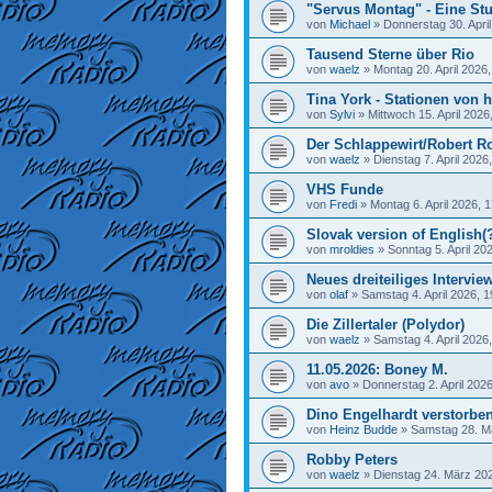
"Servus Montag" - Eine Stu
von
Michael
»
Donnerstag 30. April
Tausend Sterne über Rio
von
waelz
»
Montag 20. April 2026,
Tina York - Stationen von h
von
Sylvi
»
Mittwoch 15. April 2026
Der Schlappewirt/Robert R
von
waelz
»
Dienstag 7. April 2026
VHS Funde
von
Fredi
»
Montag 6. April 2026, 
Slovak version of English(
von
mroldies
»
Sonntag 5. April 20
Neues dreiteiliges Interview
von
olaf
»
Samstag 4. April 2026, 1
Die Zillertaler (Polydor)
von
waelz
»
Samstag 4. April 2026
11.05.2026: Boney M.
von
avo
»
Donnerstag 2. April 2026
Dino Engelhardt verstorbe
von
Heinz Budde
»
Samstag 28. M
Robby Peters
von
waelz
»
Dienstag 24. März 202