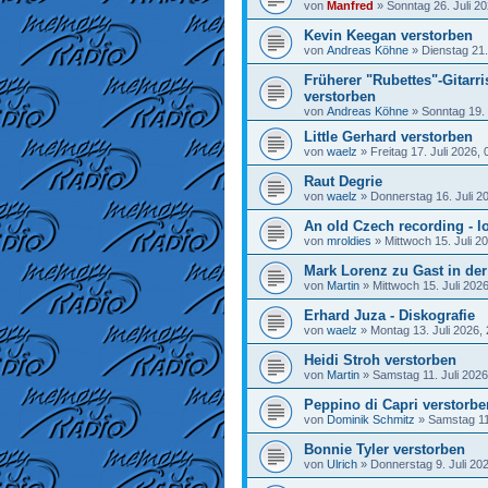
von
Manfred
»
Sonntag 26. Juli 20
Kevin Keegan verstorben
von
Andreas Köhne
»
Dienstag 21.
Früherer "Rubettes"-Gitarr
verstorben
von
Andreas Köhne
»
Sonntag 19. 
Little Gerhard verstorben
von
waelz
»
Freitag 17. Juli 2026, 
Raut Degrie
von
waelz
»
Donnerstag 16. Juli 2
An old Czech recording - lo
von
mroldies
»
Mittwoch 15. Juli 2
Mark Lorenz zu Gast in de
von
Martin
»
Mittwoch 15. Juli 202
Erhard Juza - Diskografie
von
waelz
»
Montag 13. Juli 2026,
Heidi Stroh verstorben
von
Martin
»
Samstag 11. Juli 2026
Peppino di Capri verstorbe
von
Dominik Schmitz
»
Samstag 11.
Bonnie Tyler verstorben
von
Ulrich
»
Donnerstag 9. Juli 20