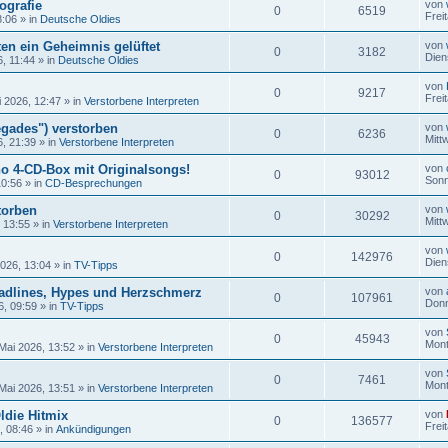
ografie
von
0
6519
Frei
8:06
» in
Deutsche Oldies
en ein Geheimnis gelüftet
von
0
3182
Dien
6, 11:44
» in
Deutsche Oldies
von
0
9217
Frei
i 2026, 12:47
» in
Verstorbene Interpreten
gades") verstorben
von
0
6236
Mitt
6, 21:39
» in
Verstorbene Interpreten
no 4-CD-Box mit Originalsongs!
von
0
93012
Sonn
10:56
» in
CD-Besprechungen
torben
von
0
30292
Mitt
, 13:55
» in
Verstorbene Interpreten
von
0
142976
Dien
2026, 13:04
» in
TV-Tipps
adlines, Hypes und Herzschmerz
von
0
107961
Donn
6, 09:59
» in
TV-Tipps
von
0
45943
Mont
Mai 2026, 13:52
» in
Verstorbene Interpreten
von
0
7461
Mont
Mai 2026, 13:51
» in
Verstorbene Interpreten
ldie Hitmix
von
0
136577
Frei
, 08:46
» in
Ankündigungen