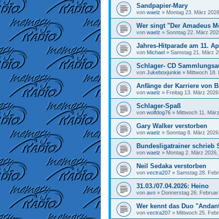
Sandpapier-Mary
von
waelz
»
Montag 23. März 2026
Wer singt "Der Amadeus M
von
waelz
»
Sonntag 22. März 202
Jahres-Hitparade am 11. Ap
von
Michael
»
Samstag 21. März 2
Schlager- CD Sammlungsa
von
Jukeboxjunkie
»
Mittwoch 18.
Anfänge der Karriere von Ba
von
waelz
»
Freitag 13. März 2026
Schlager-Spaß
von
wolfdog76
»
Mittwoch 11. März
Gary Walker verstorben
von
waelz
»
Sonntag 8. März 2026
Bundesligatrainer schrieb 
von
waelz
»
Montag 2. März 2026,
Neil Sedaka verstorben
von
vectra207
»
Samstag 28. Febr
31.03./07.04.2026: Heino
von
avo
»
Donnerstag 26. Februar
Wer kennt das Duo "Andan
von
vectra207
»
Mittwoch 25. Febr