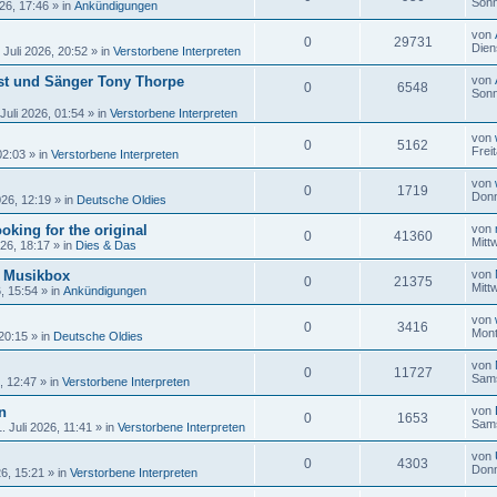
Sonn
26, 17:46
» in
Ankündigungen
von
0
29731
Dien
 Juli 2026, 20:52
» in
Verstorbene Interpreten
ist und Sänger Tony Thorpe
von
0
6548
Sonn
Juli 2026, 01:54
» in
Verstorbene Interpreten
von
0
5162
Frei
02:03
» in
Verstorbene Interpreten
von
0
1719
Donn
026, 12:19
» in
Deutsche Oldies
oking for the original
von
0
41360
Mitt
026, 18:17
» in
Dies & Das
r Musikbox
von
0
21375
Mitt
6, 15:54
» in
Ankündigungen
von
0
3416
Mont
 20:15
» in
Deutsche Oldies
von
0
11727
Sams
, 12:47
» in
Verstorbene Interpreten
n
von
0
1653
Sams
 Juli 2026, 11:41
» in
Verstorbene Interpreten
von
0
4303
Donn
26, 15:21
» in
Verstorbene Interpreten