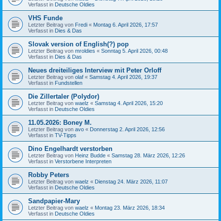
Verfasst in
Deutsche Oldies
VHS Funde
Letzter Beitrag von
Fredi
«
Montag 6. April 2026, 17:57
Verfasst in
Dies & Das
Slovak version of English(?) pop
Letzter Beitrag von
mroldies
«
Sonntag 5. April 2026, 00:48
Verfasst in
Dies & Das
Neues dreiteiliges Interview mit Peter Orloff
Letzter Beitrag von
olaf
«
Samstag 4. April 2026, 19:37
Verfasst in
Fundstellen
Die Zillertaler (Polydor)
Letzter Beitrag von
waelz
«
Samstag 4. April 2026, 15:20
Verfasst in
Deutsche Oldies
11.05.2026: Boney M.
Letzter Beitrag von
avo
«
Donnerstag 2. April 2026, 12:56
Verfasst in
TV-Tipps
Dino Engelhardt verstorben
Letzter Beitrag von
Heinz Budde
«
Samstag 28. März 2026, 12:26
Verfasst in
Verstorbene Interpreten
Robby Peters
Letzter Beitrag von
waelz
«
Dienstag 24. März 2026, 11:07
Verfasst in
Deutsche Oldies
Sandpapier-Mary
Letzter Beitrag von
waelz
«
Montag 23. März 2026, 18:34
Verfasst in
Deutsche Oldies