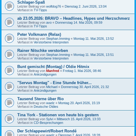
Schlager-Spaß
Letzter Beitrag von
wolfdog76
«
Dienstag 2. Juni 2026, 13:04
Verfasst in
TV-Tipps
ab 23.05.2026: BRAVO – Headlines, Hypes und Herzschmerz
Letzter Beitrag von
avo
«
Donnerstag 14. Mai 2026, 09:59
Verfasst in
TV-Tipps
Peter Volkmann (Relax)
Letzter Beitrag von
Stephan.Imming
«
Montag 11. Mai 2026, 13:52
Verfasst in
Verstorbene Interpreten
Rainer Nitschke verstorben
Letzter Beitrag von
Stephan.Imming
«
Montag 11. Mai 2026, 13:51
Verfasst in
Verstorbene Interpreten
Bunt gemischt (Montag) / Oldie Hitmix
Letzter Beitrag von
Manfred
«
Freitag 1. Mai 2026, 08:46
Verfasst in
Ankündigungen
"Servus Montag" - Eine Stunde früher...
Letzter Beitrag von
Michael
«
Donnerstag 30. April 2026, 21:32
Verfasst in
Ankündigungen
Tausend Sterne über Rio
Letzter Beitrag von
waelz
«
Montag 20. April 2026, 15:19
Verfasst in
Deutsche Oldies
Tina York - Stationen von heute bis gestern
Letzter Beitrag von
Sylvi
«
Mittwoch 15. April 2026, 13:33
Verfasst in
CD-Besprechungen
Der Schlappewirt/Robert Rondé
Letzter Beitrag von
waelz
«
Dienstag 7. April 2026, 18:28