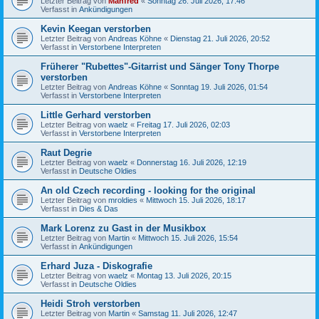
Letzter Beitrag von
Manfred
«
Sonntag 26. Juli 2026, 17:46
Verfasst in
Ankündigungen
Kevin Keegan verstorben
Letzter Beitrag von
Andreas Köhne
«
Dienstag 21. Juli 2026, 20:52
Verfasst in
Verstorbene Interpreten
Früherer "Rubettes"-Gitarrist und Sänger Tony Thorpe
verstorben
Letzter Beitrag von
Andreas Köhne
«
Sonntag 19. Juli 2026, 01:54
Verfasst in
Verstorbene Interpreten
Little Gerhard verstorben
Letzter Beitrag von
waelz
«
Freitag 17. Juli 2026, 02:03
Verfasst in
Verstorbene Interpreten
Raut Degrie
Letzter Beitrag von
waelz
«
Donnerstag 16. Juli 2026, 12:19
Verfasst in
Deutsche Oldies
An old Czech recording - looking for the original
Letzter Beitrag von
mroldies
«
Mittwoch 15. Juli 2026, 18:17
Verfasst in
Dies & Das
Mark Lorenz zu Gast in der Musikbox
Letzter Beitrag von
Martin
«
Mittwoch 15. Juli 2026, 15:54
Verfasst in
Ankündigungen
Erhard Juza - Diskografie
Letzter Beitrag von
waelz
«
Montag 13. Juli 2026, 20:15
Verfasst in
Deutsche Oldies
Heidi Stroh verstorben
Letzter Beitrag von
Martin
«
Samstag 11. Juli 2026, 12:47