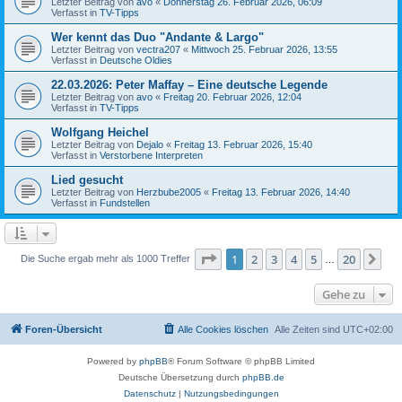
Letzter Beitrag von
avo
«
Donnerstag 26. Februar 2026, 06:09
Verfasst in
TV-Tipps
Wer kennt das Duo "Andante & Largo"
Letzter Beitrag von
vectra207
«
Mittwoch 25. Februar 2026, 13:55
Verfasst in
Deutsche Oldies
22.03.2026: Peter Maffay – Eine deutsche Legende
Letzter Beitrag von
avo
«
Freitag 20. Februar 2026, 12:04
Verfasst in
TV-Tipps
Wolfgang Heichel
Letzter Beitrag von
Dejalo
«
Freitag 13. Februar 2026, 15:40
Verfasst in
Verstorbene Interpreten
Lied gesucht
Letzter Beitrag von
Herzbube2005
«
Freitag 13. Februar 2026, 14:40
Verfasst in
Fundstellen
Seite
1
von
20
1
2
3
4
5
20
Nä
Die Suche ergab mehr als 1000 Treffer
…
Gehe zu
Foren-Übersicht
Alle Cookies löschen
Alle Zeiten sind
UTC+02:00
Powered by
phpBB
® Forum Software © phpBB Limited
Deutsche Übersetzung durch
phpBB.de
Datenschutz
|
Nutzungsbedingungen