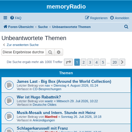
memoryRadio
FAQ
Registrieren
Anmelden
S
Foren-Übersicht
Suche
Unbeantwortete Themen
u
Unbeantwortete Themen
c
Zur erweiterten Suche
h
Suche
Erweiterte Suche
e
Seite
1
von
20
1
2
3
4
5
20
Nä
Die Suche ergab mehr als 1000 Treffer
…
Themen
James Last - Big Box (Around the World Collection)
Letzter Beitrag von
nav
«
Dienstag 4. August 2026, 01:24
Verfasst in
CD-Besprechungen
Wer ist Hugo Rabattnik?
Letzter Beitrag von
waelz
«
Mittwoch 29. Juli 2026, 10:22
Verfasst in
Deutsche Oldies
Musik-Mosaik und Intern. Stunde mit Heinz
Letzter Beitrag von
Manfred
«
Sonntag 26. Juli 2026, 18:18
Verfasst in
Ankündigungen
Schlagerkarussell mit Franz