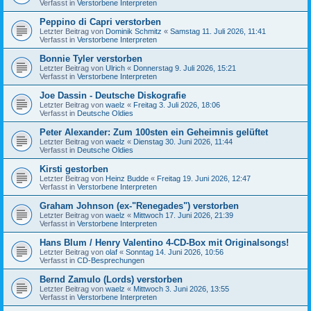
Verfasst in
Verstorbene Interpreten
Peppino di Capri verstorben
Letzter Beitrag von
Dominik Schmitz
«
Samstag 11. Juli 2026, 11:41
Verfasst in
Verstorbene Interpreten
Bonnie Tyler verstorben
Letzter Beitrag von
Ulrich
«
Donnerstag 9. Juli 2026, 15:21
Verfasst in
Verstorbene Interpreten
Joe Dassin - Deutsche Diskografie
Letzter Beitrag von
waelz
«
Freitag 3. Juli 2026, 18:06
Verfasst in
Deutsche Oldies
Peter Alexander: Zum 100sten ein Geheimnis gelüftet
Letzter Beitrag von
waelz
«
Dienstag 30. Juni 2026, 11:44
Verfasst in
Deutsche Oldies
Kirsti gestorben
Letzter Beitrag von
Heinz Budde
«
Freitag 19. Juni 2026, 12:47
Verfasst in
Verstorbene Interpreten
Graham Johnson (ex-"Renegades") verstorben
Letzter Beitrag von
waelz
«
Mittwoch 17. Juni 2026, 21:39
Verfasst in
Verstorbene Interpreten
Hans Blum / Henry Valentino 4-CD-Box mit Originalsongs!
Letzter Beitrag von
olaf
«
Sonntag 14. Juni 2026, 10:56
Verfasst in
CD-Besprechungen
Bernd Zamulo (Lords) verstorben
Letzter Beitrag von
waelz
«
Mittwoch 3. Juni 2026, 13:55
Verfasst in
Verstorbene Interpreten