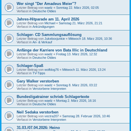
Wer singt "Der Amadeus Meier"?
Letzter Beitrag von
waelz
«
Sonntag 22. März 2026, 02:05
Verfasst in
Deutsche Oldies
Jahres-Hitparade am 11. April 2026
Letzter Beitrag von
Michael
«
Samstag 21. März 2026, 21:21
Verfasst in
Ankündigungen
Schlager- CD Sammlungsauflösung
Letzter Beitrag von
Jukeboxjunkie
«
Mittwoch 18. März 2026, 10:36
Verfasst in
An- & Verkauf
Anfänge der Karriere von Bata Illic in Deutschland
Letzter Beitrag von
waelz
«
Freitag 13. März 2026, 12:32
Verfasst in
Deutsche Oldies
Schlager-Spaß
Letzter Beitrag von
wolfdog76
«
Mittwoch 11. März 2026, 13:24
Verfasst in
TV-Tipps
Gary Walker verstorben
Letzter Beitrag von
waelz
«
Sonntag 8. März 2026, 03:22
Verfasst in
Verstorbene Interpreten
Bundesligatrainer schrieb Schlagertexte
Letzter Beitrag von
waelz
«
Montag 2. März 2026, 16:16
Verfasst in
Deutsche Oldies
Neil Sedaka verstorben
Letzter Beitrag von
vectra207
«
Samstag 28. Februar 2026, 10:46
Verfasst in
Verstorbene Interpreten
31.03./07.04.2026: Heino