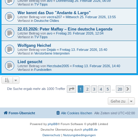
Letzter Beitrag von
avo
«
Donnerstag 26. Februar 2026, 06:09
Verfasst in
TV-Tipps
Wer kennt das Duo "Andante & Largo"
Letzter Beitrag von
vectra207
«
Mittwoch 25. Februar 2026, 13:55
Verfasst in
Deutsche Oldies
22.03.2026: Peter Maffay – Eine deutsche Legende
Letzter Beitrag von
avo
«
Freitag 20. Februar 2026, 12:04
Verfasst in
TV-Tipps
Wolfgang Heichel
Letzter Beitrag von
Dejalo
«
Freitag 13. Februar 2026, 15:40
Verfasst in
Verstorbene Interpreten
Lied gesucht
Letzter Beitrag von
Herzbube2005
«
Freitag 13. Februar 2026, 14:40
Verfasst in
Fundstellen
Seite
1
von
20
1
2
3
4
5
20
Nä
Die Suche ergab mehr als 1000 Treffer
…
Gehe zu
Foren-Übersicht
Alle Cookies löschen
Alle Zeiten sind
UTC+02:00
Powered by
phpBB
® Forum Software © phpBB Limited
Deutsche Übersetzung durch
phpBB.de
Datenschutz
|
Nutzungsbedingungen