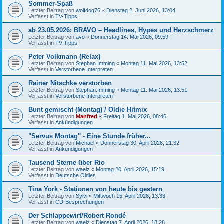
Sommer-Spaß
Letzter Beitrag von
wolfdog76
«
Dienstag 2. Juni 2026, 13:04
Verfasst in
TV-Tipps
ab 23.05.2026: BRAVO – Headlines, Hypes und Herzschmerz
Letzter Beitrag von
avo
«
Donnerstag 14. Mai 2026, 09:59
Verfasst in
TV-Tipps
Peter Volkmann (Relax)
Letzter Beitrag von
Stephan.Imming
«
Montag 11. Mai 2026, 13:52
Verfasst in
Verstorbene Interpreten
Rainer Nitschke verstorben
Letzter Beitrag von
Stephan.Imming
«
Montag 11. Mai 2026, 13:51
Verfasst in
Verstorbene Interpreten
Bunt gemischt (Montag) / Oldie Hitmix
Letzter Beitrag von
Manfred
«
Freitag 1. Mai 2026, 08:46
Verfasst in
Ankündigungen
"Servus Montag" - Eine Stunde früher...
Letzter Beitrag von
Michael
«
Donnerstag 30. April 2026, 21:32
Verfasst in
Ankündigungen
Tausend Sterne über Rio
Letzter Beitrag von
waelz
«
Montag 20. April 2026, 15:19
Verfasst in
Deutsche Oldies
Tina York - Stationen von heute bis gestern
Letzter Beitrag von
Sylvi
«
Mittwoch 15. April 2026, 13:33
Verfasst in
CD-Besprechungen
Der Schlappewirt/Robert Rondé
Letzter Beitrag von
waelz
«
Dienstag 7. April 2026, 18:28