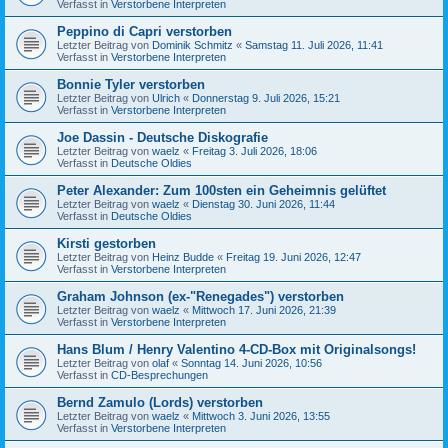
Verfasst in
Verstorbene Interpreten
Peppino di Capri verstorben
Letzter Beitrag von
Dominik Schmitz
«
Samstag 11. Juli 2026, 11:41
Verfasst in
Verstorbene Interpreten
Bonnie Tyler verstorben
Letzter Beitrag von
Ulrich
«
Donnerstag 9. Juli 2026, 15:21
Verfasst in
Verstorbene Interpreten
Joe Dassin - Deutsche Diskografie
Letzter Beitrag von
waelz
«
Freitag 3. Juli 2026, 18:06
Verfasst in
Deutsche Oldies
Peter Alexander: Zum 100sten ein Geheimnis gelüftet
Letzter Beitrag von
waelz
«
Dienstag 30. Juni 2026, 11:44
Verfasst in
Deutsche Oldies
Kirsti gestorben
Letzter Beitrag von
Heinz Budde
«
Freitag 19. Juni 2026, 12:47
Verfasst in
Verstorbene Interpreten
Graham Johnson (ex-"Renegades") verstorben
Letzter Beitrag von
waelz
«
Mittwoch 17. Juni 2026, 21:39
Verfasst in
Verstorbene Interpreten
Hans Blum / Henry Valentino 4-CD-Box mit Originalsongs!
Letzter Beitrag von
olaf
«
Sonntag 14. Juni 2026, 10:56
Verfasst in
CD-Besprechungen
Bernd Zamulo (Lords) verstorben
Letzter Beitrag von
waelz
«
Mittwoch 3. Juni 2026, 13:55
Verfasst in
Verstorbene Interpreten