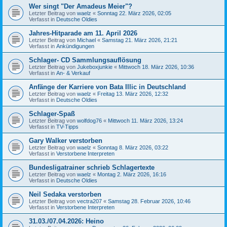
Wer singt "Der Amadeus Meier"?
Letzter Beitrag von
waelz
«
Sonntag 22. März 2026, 02:05
Verfasst in
Deutsche Oldies
Jahres-Hitparade am 11. April 2026
Letzter Beitrag von
Michael
«
Samstag 21. März 2026, 21:21
Verfasst in
Ankündigungen
Schlager- CD Sammlungsauflösung
Letzter Beitrag von
Jukeboxjunkie
«
Mittwoch 18. März 2026, 10:36
Verfasst in
An- & Verkauf
Anfänge der Karriere von Bata Illic in Deutschland
Letzter Beitrag von
waelz
«
Freitag 13. März 2026, 12:32
Verfasst in
Deutsche Oldies
Schlager-Spaß
Letzter Beitrag von
wolfdog76
«
Mittwoch 11. März 2026, 13:24
Verfasst in
TV-Tipps
Gary Walker verstorben
Letzter Beitrag von
waelz
«
Sonntag 8. März 2026, 03:22
Verfasst in
Verstorbene Interpreten
Bundesligatrainer schrieb Schlagertexte
Letzter Beitrag von
waelz
«
Montag 2. März 2026, 16:16
Verfasst in
Deutsche Oldies
Neil Sedaka verstorben
Letzter Beitrag von
vectra207
«
Samstag 28. Februar 2026, 10:46
Verfasst in
Verstorbene Interpreten
31.03./07.04.2026: Heino