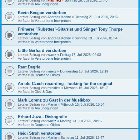
Letzter Beitrag von
Manfred
«
Sonntag 26. Juli 2026, 17:46
Verfasst in
Ankündigungen
Kevin Keegan verstorben
Letzter Beitrag von
Andreas Köhne
«
Dienstag 21. Juli 2026, 20:52
Verfasst in
Verstorbene Interpreten
Früherer "Rubettes"-Gitarrist und Sänger Tony Thorpe
verstorben
Letzter Beitrag von
Andreas Köhne
«
Sonntag 19. Juli 2026, 01:54
Verfasst in
Verstorbene Interpreten
Little Gerhard verstorben
Letzter Beitrag von
waelz
«
Freitag 17. Juli 2026, 02:03
Verfasst in
Verstorbene Interpreten
Raut Degrie
Letzter Beitrag von
waelz
«
Donnerstag 16. Juli 2026, 12:19
Verfasst in
Deutsche Oldies
An old Czech recording - looking for the original
Letzter Beitrag von
mroldies
«
Mittwoch 15. Juli 2026, 18:17
Verfasst in
Dies & Das
Mark Lorenz zu Gast in der Musikbox
Letzter Beitrag von
Martin
«
Mittwoch 15. Juli 2026, 15:54
Verfasst in
Ankündigungen
Erhard Juza - Diskografie
Letzter Beitrag von
waelz
«
Montag 13. Juli 2026, 20:15
Verfasst in
Deutsche Oldies
Heidi Stroh verstorben
Letzter Beitrag von
Martin
«
Samstag 11. Juli 2026, 12:47