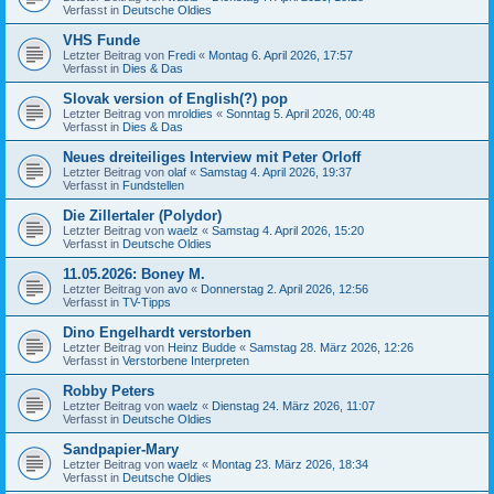
Verfasst in
Deutsche Oldies
VHS Funde
Letzter Beitrag von
Fredi
«
Montag 6. April 2026, 17:57
Verfasst in
Dies & Das
Slovak version of English(?) pop
Letzter Beitrag von
mroldies
«
Sonntag 5. April 2026, 00:48
Verfasst in
Dies & Das
Neues dreiteiliges Interview mit Peter Orloff
Letzter Beitrag von
olaf
«
Samstag 4. April 2026, 19:37
Verfasst in
Fundstellen
Die Zillertaler (Polydor)
Letzter Beitrag von
waelz
«
Samstag 4. April 2026, 15:20
Verfasst in
Deutsche Oldies
11.05.2026: Boney M.
Letzter Beitrag von
avo
«
Donnerstag 2. April 2026, 12:56
Verfasst in
TV-Tipps
Dino Engelhardt verstorben
Letzter Beitrag von
Heinz Budde
«
Samstag 28. März 2026, 12:26
Verfasst in
Verstorbene Interpreten
Robby Peters
Letzter Beitrag von
waelz
«
Dienstag 24. März 2026, 11:07
Verfasst in
Deutsche Oldies
Sandpapier-Mary
Letzter Beitrag von
waelz
«
Montag 23. März 2026, 18:34
Verfasst in
Deutsche Oldies