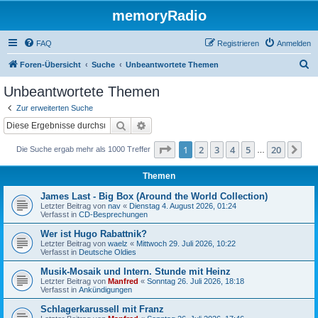
memoryRadio
FAQ
Registrieren
Anmelden
S
Foren-Übersicht
Suche
Unbeantwortete Themen
u
Unbeantwortete Themen
c
Zur erweiterten Suche
h
Suche
Erweiterte Suche
e
Seite
1
von
20
1
2
3
4
5
20
Nä
Die Suche ergab mehr als 1000 Treffer
…
Themen
James Last - Big Box (Around the World Collection)
Letzter Beitrag von
nav
«
Dienstag 4. August 2026, 01:24
Verfasst in
CD-Besprechungen
Wer ist Hugo Rabattnik?
Letzter Beitrag von
waelz
«
Mittwoch 29. Juli 2026, 10:22
Verfasst in
Deutsche Oldies
Musik-Mosaik und Intern. Stunde mit Heinz
Letzter Beitrag von
Manfred
«
Sonntag 26. Juli 2026, 18:18
Verfasst in
Ankündigungen
Schlagerkarussell mit Franz