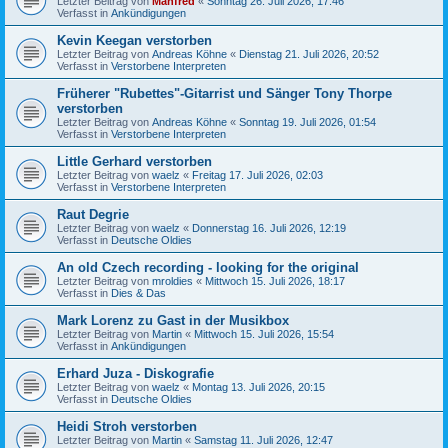
Letzter Beitrag von
Manfred
«
Sonntag 26. Juli 2026, 17:46
Verfasst in
Ankündigungen
Kevin Keegan verstorben
Letzter Beitrag von
Andreas Köhne
«
Dienstag 21. Juli 2026, 20:52
Verfasst in
Verstorbene Interpreten
Früherer "Rubettes"-Gitarrist und Sänger Tony Thorpe
verstorben
Letzter Beitrag von
Andreas Köhne
«
Sonntag 19. Juli 2026, 01:54
Verfasst in
Verstorbene Interpreten
Little Gerhard verstorben
Letzter Beitrag von
waelz
«
Freitag 17. Juli 2026, 02:03
Verfasst in
Verstorbene Interpreten
Raut Degrie
Letzter Beitrag von
waelz
«
Donnerstag 16. Juli 2026, 12:19
Verfasst in
Deutsche Oldies
An old Czech recording - looking for the original
Letzter Beitrag von
mroldies
«
Mittwoch 15. Juli 2026, 18:17
Verfasst in
Dies & Das
Mark Lorenz zu Gast in der Musikbox
Letzter Beitrag von
Martin
«
Mittwoch 15. Juli 2026, 15:54
Verfasst in
Ankündigungen
Erhard Juza - Diskografie
Letzter Beitrag von
waelz
«
Montag 13. Juli 2026, 20:15
Verfasst in
Deutsche Oldies
Heidi Stroh verstorben
Letzter Beitrag von
Martin
«
Samstag 11. Juli 2026, 12:47