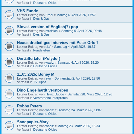
Verfasst in
Deutsche Oldies
VHS Funde
Letzter Beitrag von
Fredi
«
Montag 6. April 2026, 17:57
Verfasst in
Dies & Das
Slovak version of English(?) pop
Letzter Beitrag von
mroldies
«
Sonntag 5. April 2026, 00:48
Verfasst in
Dies & Das
Neues dreiteiliges Interview mit Peter Orloff
Letzter Beitrag von
olaf
«
Samstag 4. April 2026, 19:37
Verfasst in
Fundstellen
Die Zillertaler (Polydor)
Letzter Beitrag von
waelz
«
Samstag 4. April 2026, 15:20
Verfasst in
Deutsche Oldies
11.05.2026: Boney M.
Letzter Beitrag von
avo
«
Donnerstag 2. April 2026, 12:56
Verfasst in
TV-Tipps
Dino Engelhardt verstorben
Letzter Beitrag von
Heinz Budde
«
Samstag 28. März 2026, 12:26
Verfasst in
Verstorbene Interpreten
Robby Peters
Letzter Beitrag von
waelz
«
Dienstag 24. März 2026, 11:07
Verfasst in
Deutsche Oldies
Sandpapier-Mary
Letzter Beitrag von
waelz
«
Montag 23. März 2026, 18:34
Verfasst in
Deutsche Oldies