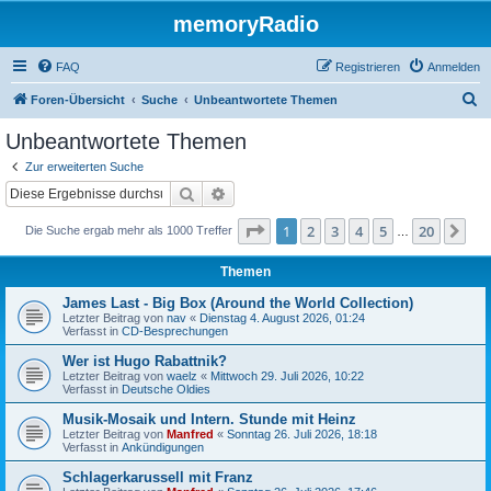
memoryRadio
FAQ
Registrieren
Anmelden
S
Foren-Übersicht
Suche
Unbeantwortete Themen
u
Unbeantwortete Themen
c
Zur erweiterten Suche
h
Suche
Erweiterte Suche
e
Seite
1
von
20
1
2
3
4
5
20
Nä
Die Suche ergab mehr als 1000 Treffer
…
Themen
James Last - Big Box (Around the World Collection)
Letzter Beitrag von
nav
«
Dienstag 4. August 2026, 01:24
Verfasst in
CD-Besprechungen
Wer ist Hugo Rabattnik?
Letzter Beitrag von
waelz
«
Mittwoch 29. Juli 2026, 10:22
Verfasst in
Deutsche Oldies
Musik-Mosaik und Intern. Stunde mit Heinz
Letzter Beitrag von
Manfred
«
Sonntag 26. Juli 2026, 18:18
Verfasst in
Ankündigungen
Schlagerkarussell mit Franz