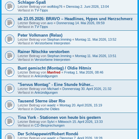
Schlager-Spaß
Letzter Beitrag von
wolfdog76
«
Dienstag 2. Juni 2026, 13:04
Verfasst in
TV-Tipps
ab 23.05.2026: BRAVO – Headlines, Hypes und Herzschmerz
Letzter Beitrag von
avo
«
Donnerstag 14. Mai 2026, 09:59
Verfasst in
TV-Tipps
Peter Volkmann (Relax)
Letzter Beitrag von
Stephan.Imming
«
Montag 11. Mai 2026, 13:52
Verfasst in
Verstorbene Interpreten
Rainer Nitschke verstorben
Letzter Beitrag von
Stephan.Imming
«
Montag 11. Mai 2026, 13:51
Verfasst in
Verstorbene Interpreten
Bunt gemischt (Montag) / Oldie Hitmix
Letzter Beitrag von
Manfred
«
Freitag 1. Mai 2026, 08:46
Verfasst in
Ankündigungen
"Servus Montag" - Eine Stunde früher...
Letzter Beitrag von
Michael
«
Donnerstag 30. April 2026, 21:32
Verfasst in
Ankündigungen
Tausend Sterne über Rio
Letzter Beitrag von
waelz
«
Montag 20. April 2026, 15:19
Verfasst in
Deutsche Oldies
Tina York - Stationen von heute bis gestern
Letzter Beitrag von
Sylvi
«
Mittwoch 15. April 2026, 13:33
Verfasst in
CD-Besprechungen
Der Schlappewirt/Robert Rondé
Letzter Beitrag von
waelz
«
Dienstag 7. April 2026, 18:28