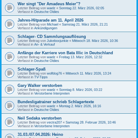
Wer singt "Der Amadeus Meier"?
Letzter Beitrag von
waelz
«
Sonntag 22. März 2026, 02:05
Verfasst in
Deutsche Oldies
Jahres-Hitparade am 11. April 2026
Letzter Beitrag von
Michael
«
Samstag 21. März 2026, 21:21
Verfasst in
Ankündigungen
Schlager- CD Sammlungsauflösung
Letzter Beitrag von
Jukeboxjunkie
«
Mittwoch 18. März 2026, 10:36
Verfasst in
An- & Verkauf
Anfänge der Karriere von Bata Illic in Deutschland
Letzter Beitrag von
waelz
«
Freitag 13. März 2026, 12:32
Verfasst in
Deutsche Oldies
Schlager-Spaß
Letzter Beitrag von
wolfdog76
«
Mittwoch 11. März 2026, 13:24
Verfasst in
TV-Tipps
Gary Walker verstorben
Letzter Beitrag von
waelz
«
Sonntag 8. März 2026, 03:22
Verfasst in
Verstorbene Interpreten
Bundesligatrainer schrieb Schlagertexte
Letzter Beitrag von
waelz
«
Montag 2. März 2026, 16:16
Verfasst in
Deutsche Oldies
Neil Sedaka verstorben
Letzter Beitrag von
vectra207
«
Samstag 28. Februar 2026, 10:46
Verfasst in
Verstorbene Interpreten
31.03./07.04.2026: Heino