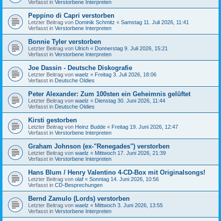
Verfasst in
Verstorbene Interpreten
Peppino di Capri verstorben
Letzter Beitrag von
Dominik Schmitz
«
Samstag 11. Juli 2026, 11:41
Verfasst in
Verstorbene Interpreten
Bonnie Tyler verstorben
Letzter Beitrag von
Ulrich
«
Donnerstag 9. Juli 2026, 15:21
Verfasst in
Verstorbene Interpreten
Joe Dassin - Deutsche Diskografie
Letzter Beitrag von
waelz
«
Freitag 3. Juli 2026, 18:06
Verfasst in
Deutsche Oldies
Peter Alexander: Zum 100sten ein Geheimnis gelüftet
Letzter Beitrag von
waelz
«
Dienstag 30. Juni 2026, 11:44
Verfasst in
Deutsche Oldies
Kirsti gestorben
Letzter Beitrag von
Heinz Budde
«
Freitag 19. Juni 2026, 12:47
Verfasst in
Verstorbene Interpreten
Graham Johnson (ex-"Renegades") verstorben
Letzter Beitrag von
waelz
«
Mittwoch 17. Juni 2026, 21:39
Verfasst in
Verstorbene Interpreten
Hans Blum / Henry Valentino 4-CD-Box mit Originalsongs!
Letzter Beitrag von
olaf
«
Sonntag 14. Juni 2026, 10:56
Verfasst in
CD-Besprechungen
Bernd Zamulo (Lords) verstorben
Letzter Beitrag von
waelz
«
Mittwoch 3. Juni 2026, 13:55
Verfasst in
Verstorbene Interpreten