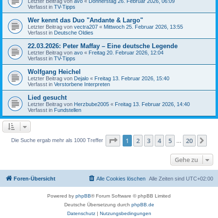
Letzter Beitrag von
avo
«
Donnerstag 26. Februar 2026, 06:09
Verfasst in
TV-Tipps
Wer kennt das Duo "Andante & Largo"
Letzter Beitrag von
vectra207
«
Mittwoch 25. Februar 2026, 13:55
Verfasst in
Deutsche Oldies
22.03.2026: Peter Maffay – Eine deutsche Legende
Letzter Beitrag von
avo
«
Freitag 20. Februar 2026, 12:04
Verfasst in
TV-Tipps
Wolfgang Heichel
Letzter Beitrag von
Dejalo
«
Freitag 13. Februar 2026, 15:40
Verfasst in
Verstorbene Interpreten
Lied gesucht
Letzter Beitrag von
Herzbube2005
«
Freitag 13. Februar 2026, 14:40
Verfasst in
Fundstellen
Seite
1
von
20
1
2
3
4
5
20
Nä
Die Suche ergab mehr als 1000 Treffer
…
Gehe zu
Foren-Übersicht
Alle Cookies löschen
Alle Zeiten sind
UTC+02:00
Powered by
phpBB
® Forum Software © phpBB Limited
Deutsche Übersetzung durch
phpBB.de
Datenschutz
|
Nutzungsbedingungen