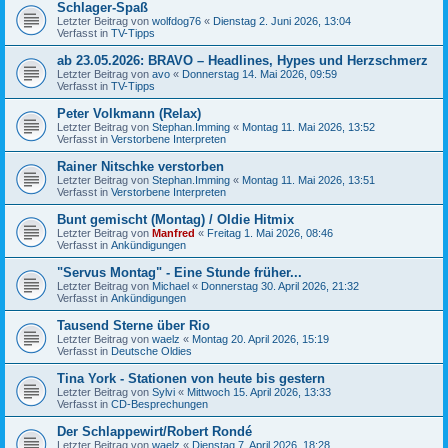
Schlager-Spaß
Letzter Beitrag von
wolfdog76
«
Dienstag 2. Juni 2026, 13:04
Verfasst in
TV-Tipps
ab 23.05.2026: BRAVO – Headlines, Hypes und Herzschmerz
Letzter Beitrag von
avo
«
Donnerstag 14. Mai 2026, 09:59
Verfasst in
TV-Tipps
Peter Volkmann (Relax)
Letzter Beitrag von
Stephan.Imming
«
Montag 11. Mai 2026, 13:52
Verfasst in
Verstorbene Interpreten
Rainer Nitschke verstorben
Letzter Beitrag von
Stephan.Imming
«
Montag 11. Mai 2026, 13:51
Verfasst in
Verstorbene Interpreten
Bunt gemischt (Montag) / Oldie Hitmix
Letzter Beitrag von
Manfred
«
Freitag 1. Mai 2026, 08:46
Verfasst in
Ankündigungen
"Servus Montag" - Eine Stunde früher...
Letzter Beitrag von
Michael
«
Donnerstag 30. April 2026, 21:32
Verfasst in
Ankündigungen
Tausend Sterne über Rio
Letzter Beitrag von
waelz
«
Montag 20. April 2026, 15:19
Verfasst in
Deutsche Oldies
Tina York - Stationen von heute bis gestern
Letzter Beitrag von
Sylvi
«
Mittwoch 15. April 2026, 13:33
Verfasst in
CD-Besprechungen
Der Schlappewirt/Robert Rondé
Letzter Beitrag von
waelz
«
Dienstag 7. April 2026, 18:28