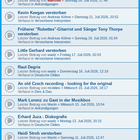
Letzter Beitrag von
Manfred
«
Sonntag 26. Juli 2026, 17:46
Verfasst in
Ankündigungen
Kevin Keegan verstorben
Letzter Beitrag von
Andreas Köhne
«
Dienstag 21. Juli 2026, 20:52
Verfasst in
Verstorbene Interpreten
Früherer "Rubettes"-Gitarrist und Sänger Tony Thorpe
verstorben
Letzter Beitrag von
Andreas Köhne
«
Sonntag 19. Juli 2026, 01:54
Verfasst in
Verstorbene Interpreten
Little Gerhard verstorben
Letzter Beitrag von
waelz
«
Freitag 17. Juli 2026, 02:03
Verfasst in
Verstorbene Interpreten
Raut Degrie
Letzter Beitrag von
waelz
«
Donnerstag 16. Juli 2026, 12:19
Verfasst in
Deutsche Oldies
An old Czech recording - looking for the original
Letzter Beitrag von
mroldies
«
Mittwoch 15. Juli 2026, 18:17
Verfasst in
Dies & Das
Mark Lorenz zu Gast in der Musikbox
Letzter Beitrag von
Martin
«
Mittwoch 15. Juli 2026, 15:54
Verfasst in
Ankündigungen
Erhard Juza - Diskografie
Letzter Beitrag von
waelz
«
Montag 13. Juli 2026, 20:15
Verfasst in
Deutsche Oldies
Heidi Stroh verstorben
Letzter Beitrag von
Martin
«
Samstag 11. Juli 2026, 12:47