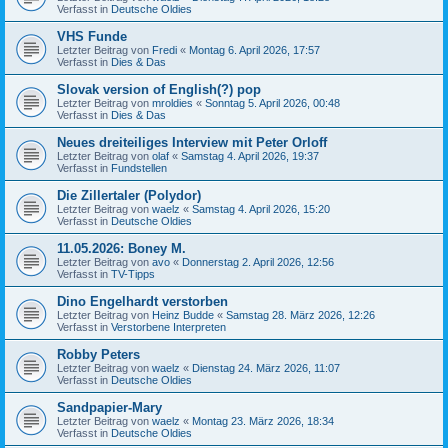
Verfasst in
Deutsche Oldies
VHS Funde
Letzter Beitrag von
Fredi
«
Montag 6. April 2026, 17:57
Verfasst in
Dies & Das
Slovak version of English(?) pop
Letzter Beitrag von
mroldies
«
Sonntag 5. April 2026, 00:48
Verfasst in
Dies & Das
Neues dreiteiliges Interview mit Peter Orloff
Letzter Beitrag von
olaf
«
Samstag 4. April 2026, 19:37
Verfasst in
Fundstellen
Die Zillertaler (Polydor)
Letzter Beitrag von
waelz
«
Samstag 4. April 2026, 15:20
Verfasst in
Deutsche Oldies
11.05.2026: Boney M.
Letzter Beitrag von
avo
«
Donnerstag 2. April 2026, 12:56
Verfasst in
TV-Tipps
Dino Engelhardt verstorben
Letzter Beitrag von
Heinz Budde
«
Samstag 28. März 2026, 12:26
Verfasst in
Verstorbene Interpreten
Robby Peters
Letzter Beitrag von
waelz
«
Dienstag 24. März 2026, 11:07
Verfasst in
Deutsche Oldies
Sandpapier-Mary
Letzter Beitrag von
waelz
«
Montag 23. März 2026, 18:34
Verfasst in
Deutsche Oldies