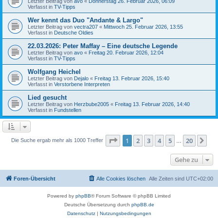
Letzter Beitrag von
avo
«
Donnerstag 26. Februar 2026, 06:09
Verfasst in
TV-Tipps
Wer kennt das Duo "Andante & Largo"
Letzter Beitrag von
vectra207
«
Mittwoch 25. Februar 2026, 13:55
Verfasst in
Deutsche Oldies
22.03.2026: Peter Maffay – Eine deutsche Legende
Letzter Beitrag von
avo
«
Freitag 20. Februar 2026, 12:04
Verfasst in
TV-Tipps
Wolfgang Heichel
Letzter Beitrag von
Dejalo
«
Freitag 13. Februar 2026, 15:40
Verfasst in
Verstorbene Interpreten
Lied gesucht
Letzter Beitrag von
Herzbube2005
«
Freitag 13. Februar 2026, 14:40
Verfasst in
Fundstellen
Seite
1
von
20
1
2
3
4
5
20
Nä
Die Suche ergab mehr als 1000 Treffer
…
Gehe zu
Foren-Übersicht
Alle Cookies löschen
Alle Zeiten sind
UTC+02:00
Powered by
phpBB
® Forum Software © phpBB Limited
Deutsche Übersetzung durch
phpBB.de
Datenschutz
|
Nutzungsbedingungen