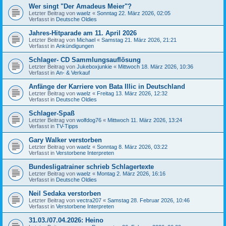
Wer singt "Der Amadeus Meier"?
Letzter Beitrag von
waelz
«
Sonntag 22. März 2026, 02:05
Verfasst in
Deutsche Oldies
Jahres-Hitparade am 11. April 2026
Letzter Beitrag von
Michael
«
Samstag 21. März 2026, 21:21
Verfasst in
Ankündigungen
Schlager- CD Sammlungsauflösung
Letzter Beitrag von
Jukeboxjunkie
«
Mittwoch 18. März 2026, 10:36
Verfasst in
An- & Verkauf
Anfänge der Karriere von Bata Illic in Deutschland
Letzter Beitrag von
waelz
«
Freitag 13. März 2026, 12:32
Verfasst in
Deutsche Oldies
Schlager-Spaß
Letzter Beitrag von
wolfdog76
«
Mittwoch 11. März 2026, 13:24
Verfasst in
TV-Tipps
Gary Walker verstorben
Letzter Beitrag von
waelz
«
Sonntag 8. März 2026, 03:22
Verfasst in
Verstorbene Interpreten
Bundesligatrainer schrieb Schlagertexte
Letzter Beitrag von
waelz
«
Montag 2. März 2026, 16:16
Verfasst in
Deutsche Oldies
Neil Sedaka verstorben
Letzter Beitrag von
vectra207
«
Samstag 28. Februar 2026, 10:46
Verfasst in
Verstorbene Interpreten
31.03./07.04.2026: Heino