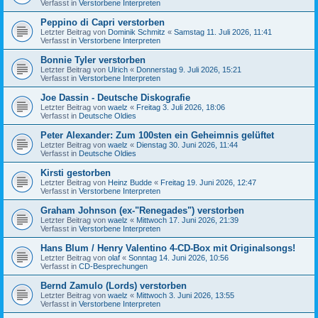
Verfasst in
Verstorbene Interpreten
Peppino di Capri verstorben
Letzter Beitrag von
Dominik Schmitz
«
Samstag 11. Juli 2026, 11:41
Verfasst in
Verstorbene Interpreten
Bonnie Tyler verstorben
Letzter Beitrag von
Ulrich
«
Donnerstag 9. Juli 2026, 15:21
Verfasst in
Verstorbene Interpreten
Joe Dassin - Deutsche Diskografie
Letzter Beitrag von
waelz
«
Freitag 3. Juli 2026, 18:06
Verfasst in
Deutsche Oldies
Peter Alexander: Zum 100sten ein Geheimnis gelüftet
Letzter Beitrag von
waelz
«
Dienstag 30. Juni 2026, 11:44
Verfasst in
Deutsche Oldies
Kirsti gestorben
Letzter Beitrag von
Heinz Budde
«
Freitag 19. Juni 2026, 12:47
Verfasst in
Verstorbene Interpreten
Graham Johnson (ex-"Renegades") verstorben
Letzter Beitrag von
waelz
«
Mittwoch 17. Juni 2026, 21:39
Verfasst in
Verstorbene Interpreten
Hans Blum / Henry Valentino 4-CD-Box mit Originalsongs!
Letzter Beitrag von
olaf
«
Sonntag 14. Juni 2026, 10:56
Verfasst in
CD-Besprechungen
Bernd Zamulo (Lords) verstorben
Letzter Beitrag von
waelz
«
Mittwoch 3. Juni 2026, 13:55
Verfasst in
Verstorbene Interpreten