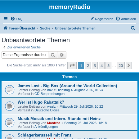
memoryRadio
FAQ
Registrieren
Anmelden
S
Foren-Übersicht
Suche
Unbeantwortete Themen
u
Unbeantwortete Themen
c
Zur erweiterten Suche
h
Suche
Erweiterte Suche
e
Seite
1
von
20
1
2
3
4
5
20
Nä
Die Suche ergab mehr als 1000 Treffer
…
Themen
James Last - Big Box (Around the World Collection)
Letzter Beitrag von
nav
«
Dienstag 4. August 2026, 01:24
Verfasst in
CD-Besprechungen
Wer ist Hugo Rabattnik?
Letzter Beitrag von
waelz
«
Mittwoch 29. Juli 2026, 10:22
Verfasst in
Deutsche Oldies
Musik-Mosaik und Intern. Stunde mit Heinz
Letzter Beitrag von
Manfred
«
Sonntag 26. Juli 2026, 18:18
Verfasst in
Ankündigungen
Schlagerkarussell mit Franz