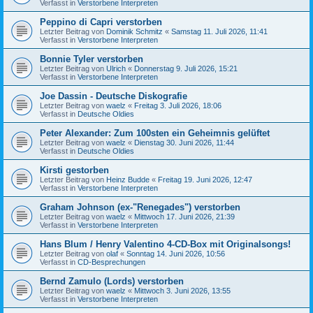
Verfasst in
Verstorbene Interpreten
Peppino di Capri verstorben
Letzter Beitrag von
Dominik Schmitz
«
Samstag 11. Juli 2026, 11:41
Verfasst in
Verstorbene Interpreten
Bonnie Tyler verstorben
Letzter Beitrag von
Ulrich
«
Donnerstag 9. Juli 2026, 15:21
Verfasst in
Verstorbene Interpreten
Joe Dassin - Deutsche Diskografie
Letzter Beitrag von
waelz
«
Freitag 3. Juli 2026, 18:06
Verfasst in
Deutsche Oldies
Peter Alexander: Zum 100sten ein Geheimnis gelüftet
Letzter Beitrag von
waelz
«
Dienstag 30. Juni 2026, 11:44
Verfasst in
Deutsche Oldies
Kirsti gestorben
Letzter Beitrag von
Heinz Budde
«
Freitag 19. Juni 2026, 12:47
Verfasst in
Verstorbene Interpreten
Graham Johnson (ex-"Renegades") verstorben
Letzter Beitrag von
waelz
«
Mittwoch 17. Juni 2026, 21:39
Verfasst in
Verstorbene Interpreten
Hans Blum / Henry Valentino 4-CD-Box mit Originalsongs!
Letzter Beitrag von
olaf
«
Sonntag 14. Juni 2026, 10:56
Verfasst in
CD-Besprechungen
Bernd Zamulo (Lords) verstorben
Letzter Beitrag von
waelz
«
Mittwoch 3. Juni 2026, 13:55
Verfasst in
Verstorbene Interpreten