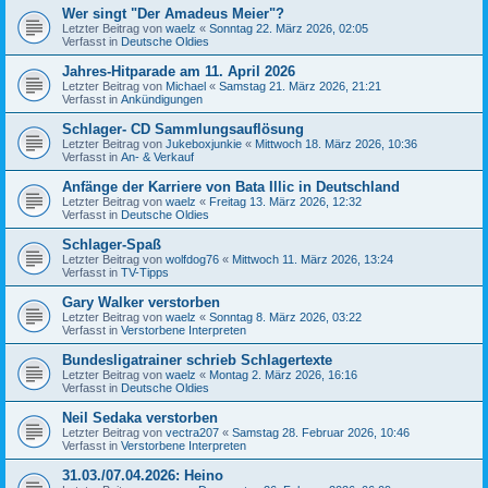
Wer singt "Der Amadeus Meier"?
Letzter Beitrag von
waelz
«
Sonntag 22. März 2026, 02:05
Verfasst in
Deutsche Oldies
Jahres-Hitparade am 11. April 2026
Letzter Beitrag von
Michael
«
Samstag 21. März 2026, 21:21
Verfasst in
Ankündigungen
Schlager- CD Sammlungsauflösung
Letzter Beitrag von
Jukeboxjunkie
«
Mittwoch 18. März 2026, 10:36
Verfasst in
An- & Verkauf
Anfänge der Karriere von Bata Illic in Deutschland
Letzter Beitrag von
waelz
«
Freitag 13. März 2026, 12:32
Verfasst in
Deutsche Oldies
Schlager-Spaß
Letzter Beitrag von
wolfdog76
«
Mittwoch 11. März 2026, 13:24
Verfasst in
TV-Tipps
Gary Walker verstorben
Letzter Beitrag von
waelz
«
Sonntag 8. März 2026, 03:22
Verfasst in
Verstorbene Interpreten
Bundesligatrainer schrieb Schlagertexte
Letzter Beitrag von
waelz
«
Montag 2. März 2026, 16:16
Verfasst in
Deutsche Oldies
Neil Sedaka verstorben
Letzter Beitrag von
vectra207
«
Samstag 28. Februar 2026, 10:46
Verfasst in
Verstorbene Interpreten
31.03./07.04.2026: Heino