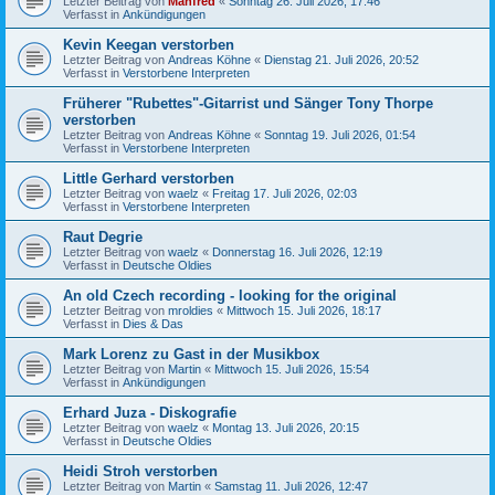
Letzter Beitrag von
Manfred
«
Sonntag 26. Juli 2026, 17:46
Verfasst in
Ankündigungen
Kevin Keegan verstorben
Letzter Beitrag von
Andreas Köhne
«
Dienstag 21. Juli 2026, 20:52
Verfasst in
Verstorbene Interpreten
Früherer "Rubettes"-Gitarrist und Sänger Tony Thorpe
verstorben
Letzter Beitrag von
Andreas Köhne
«
Sonntag 19. Juli 2026, 01:54
Verfasst in
Verstorbene Interpreten
Little Gerhard verstorben
Letzter Beitrag von
waelz
«
Freitag 17. Juli 2026, 02:03
Verfasst in
Verstorbene Interpreten
Raut Degrie
Letzter Beitrag von
waelz
«
Donnerstag 16. Juli 2026, 12:19
Verfasst in
Deutsche Oldies
An old Czech recording - looking for the original
Letzter Beitrag von
mroldies
«
Mittwoch 15. Juli 2026, 18:17
Verfasst in
Dies & Das
Mark Lorenz zu Gast in der Musikbox
Letzter Beitrag von
Martin
«
Mittwoch 15. Juli 2026, 15:54
Verfasst in
Ankündigungen
Erhard Juza - Diskografie
Letzter Beitrag von
waelz
«
Montag 13. Juli 2026, 20:15
Verfasst in
Deutsche Oldies
Heidi Stroh verstorben
Letzter Beitrag von
Martin
«
Samstag 11. Juli 2026, 12:47