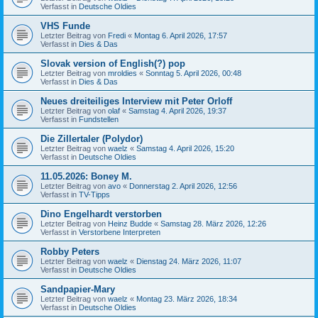
Verfasst in
Deutsche Oldies
VHS Funde
Letzter Beitrag von
Fredi
«
Montag 6. April 2026, 17:57
Verfasst in
Dies & Das
Slovak version of English(?) pop
Letzter Beitrag von
mroldies
«
Sonntag 5. April 2026, 00:48
Verfasst in
Dies & Das
Neues dreiteiliges Interview mit Peter Orloff
Letzter Beitrag von
olaf
«
Samstag 4. April 2026, 19:37
Verfasst in
Fundstellen
Die Zillertaler (Polydor)
Letzter Beitrag von
waelz
«
Samstag 4. April 2026, 15:20
Verfasst in
Deutsche Oldies
11.05.2026: Boney M.
Letzter Beitrag von
avo
«
Donnerstag 2. April 2026, 12:56
Verfasst in
TV-Tipps
Dino Engelhardt verstorben
Letzter Beitrag von
Heinz Budde
«
Samstag 28. März 2026, 12:26
Verfasst in
Verstorbene Interpreten
Robby Peters
Letzter Beitrag von
waelz
«
Dienstag 24. März 2026, 11:07
Verfasst in
Deutsche Oldies
Sandpapier-Mary
Letzter Beitrag von
waelz
«
Montag 23. März 2026, 18:34
Verfasst in
Deutsche Oldies