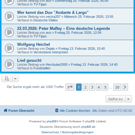
Letzter Beitrag von
avo
«
Donnerstag 26. Februar 2026, 06:09
Verfasst in
TV-Tipps
Wer kennt das Duo "Andante & Largo"
Letzter Beitrag von
vectra207
«
Mittwoch 25. Februar 2026, 13:55
Verfasst in
Deutsche Oldies
22.03.2026: Peter Maffay – Eine deutsche Legende
Letzter Beitrag von
avo
«
Freitag 20. Februar 2026, 12:04
Verfasst in
TV-Tipps
Wolfgang Heichel
Letzter Beitrag von
Dejalo
«
Freitag 13. Februar 2026, 15:40
Verfasst in
Verstorbene Interpreten
Lied gesucht
Letzter Beitrag von
Herzbube2005
«
Freitag 13. Februar 2026, 14:40
Verfasst in
Fundstellen
Seite
1
von
20
1
2
3
4
5
20
Nä
Die Suche ergab mehr als 1000 Treffer
…
Gehe zu
Foren-Übersicht
Alle Cookies löschen
Alle Zeiten sind
UTC+02:00
Powered by
phpBB
® Forum Software © phpBB Limited
Deutsche Übersetzung durch
phpBB.de
Datenschutz
|
Nutzungsbedingungen