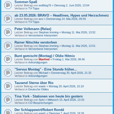
Sommer-Spaß
Letzter Beitrag von
wolfdog76
«
Dienstag 2. Juni 2026, 13:04
Verfasst in
TV-Tipps
ab 23.05.2026: BRAVO – Headlines, Hypes und Herzschmerz
Letzter Beitrag von
avo
«
Donnerstag 14. Mai 2026, 09:59
Verfasst in
TV-Tipps
Peter Volkmann (Relax)
Letzter Beitrag von
Stephan.Imming
«
Montag 11. Mai 2026, 13:52
Verfasst in
Verstorbene Interpreten
Rainer Nitschke verstorben
Letzter Beitrag von
Stephan.Imming
«
Montag 11. Mai 2026, 13:51
Verfasst in
Verstorbene Interpreten
Bunt gemischt (Montag) / Oldie Hitmix
Letzter Beitrag von
Manfred
«
Freitag 1. Mai 2026, 08:46
Verfasst in
Ankündigungen
"Servus Montag" - Eine Stunde früher...
Letzter Beitrag von
Michael
«
Donnerstag 30. April 2026, 21:32
Verfasst in
Ankündigungen
Tausend Sterne über Rio
Letzter Beitrag von
waelz
«
Montag 20. April 2026, 15:19
Verfasst in
Deutsche Oldies
Tina York - Stationen von heute bis gestern
Letzter Beitrag von
Sylvi
«
Mittwoch 15. April 2026, 13:33
Verfasst in
CD-Besprechungen
Der Schlappewirt/Robert Rondé
Letzter Beitrag von
waelz
«
Dienstag 7. April 2026, 18:28