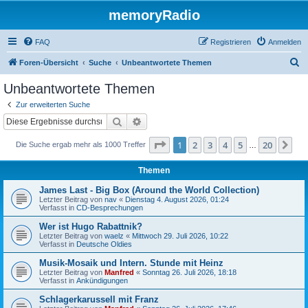
memoryRadio
FAQ
Registrieren
Anmelden
S
Foren-Übersicht
Suche
Unbeantwortete Themen
u
Unbeantwortete Themen
c
Zur erweiterten Suche
h
Suche
Erweiterte Suche
e
Seite
1
von
20
1
2
3
4
5
20
Nä
Die Suche ergab mehr als 1000 Treffer
…
Themen
James Last - Big Box (Around the World Collection)
Letzter Beitrag von
nav
«
Dienstag 4. August 2026, 01:24
Verfasst in
CD-Besprechungen
Wer ist Hugo Rabattnik?
Letzter Beitrag von
waelz
«
Mittwoch 29. Juli 2026, 10:22
Verfasst in
Deutsche Oldies
Musik-Mosaik und Intern. Stunde mit Heinz
Letzter Beitrag von
Manfred
«
Sonntag 26. Juli 2026, 18:18
Verfasst in
Ankündigungen
Schlagerkarussell mit Franz