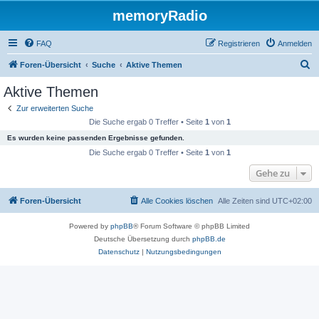
memoryRadio
FAQ
Registrieren
Anmelden
S
Foren-Übersicht
Suche
Aktive Themen
u
Aktive Themen
c
Zur erweiterten Suche
h
Die Suche ergab 0 Treffer • Seite
1
von
1
e
Es wurden keine passenden Ergebnisse gefunden.
Die Suche ergab 0 Treffer • Seite
1
von
1
Gehe zu
Foren-Übersicht
Alle Cookies löschen
Alle Zeiten sind
UTC+02:00
Powered by
phpBB
® Forum Software © phpBB Limited
Deutsche Übersetzung durch
phpBB.de
Datenschutz
|
Nutzungsbedingungen