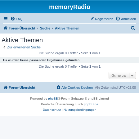
memoryRadio
FAQ
Registrieren
Anmelden
S
Foren-Übersicht
Suche
Aktive Themen
u
Aktive Themen
c
Zur erweiterten Suche
h
Die Suche ergab 0 Treffer • Seite
1
von
1
e
Es wurden keine passenden Ergebnisse gefunden.
Die Suche ergab 0 Treffer • Seite
1
von
1
Gehe zu
Foren-Übersicht
Alle Cookies löschen
Alle Zeiten sind
UTC+02:00
Powered by
phpBB
® Forum Software © phpBB Limited
Deutsche Übersetzung durch
phpBB.de
Datenschutz
|
Nutzungsbedingungen