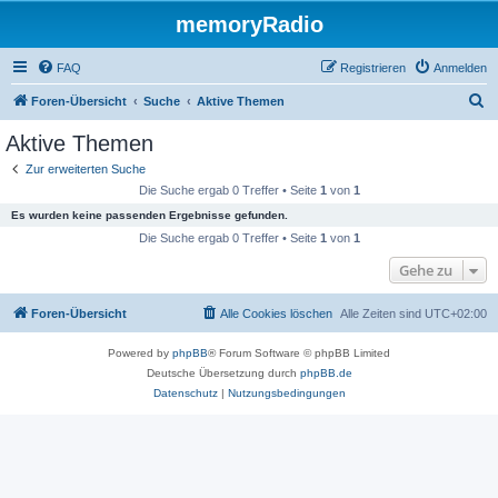
memoryRadio
FAQ
Registrieren
Anmelden
S
Foren-Übersicht
Suche
Aktive Themen
u
Aktive Themen
c
Zur erweiterten Suche
h
Die Suche ergab 0 Treffer • Seite
1
von
1
e
Es wurden keine passenden Ergebnisse gefunden.
Die Suche ergab 0 Treffer • Seite
1
von
1
Gehe zu
Foren-Übersicht
Alle Cookies löschen
Alle Zeiten sind
UTC+02:00
Powered by
phpBB
® Forum Software © phpBB Limited
Deutsche Übersetzung durch
phpBB.de
Datenschutz
|
Nutzungsbedingungen