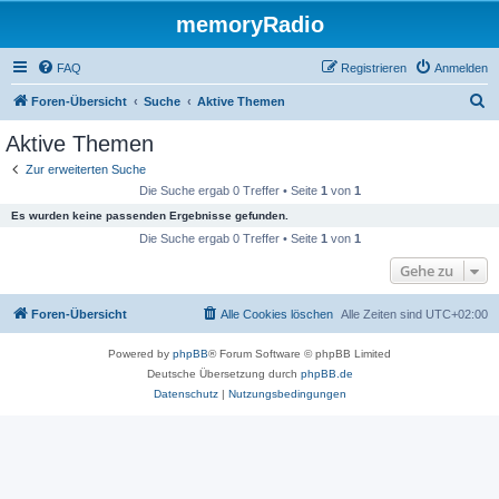
memoryRadio
FAQ
Registrieren
Anmelden
S
Foren-Übersicht
Suche
Aktive Themen
u
Aktive Themen
c
Zur erweiterten Suche
h
Die Suche ergab 0 Treffer • Seite
1
von
1
e
Es wurden keine passenden Ergebnisse gefunden.
Die Suche ergab 0 Treffer • Seite
1
von
1
Gehe zu
Foren-Übersicht
Alle Cookies löschen
Alle Zeiten sind
UTC+02:00
Powered by
phpBB
® Forum Software © phpBB Limited
Deutsche Übersetzung durch
phpBB.de
Datenschutz
|
Nutzungsbedingungen