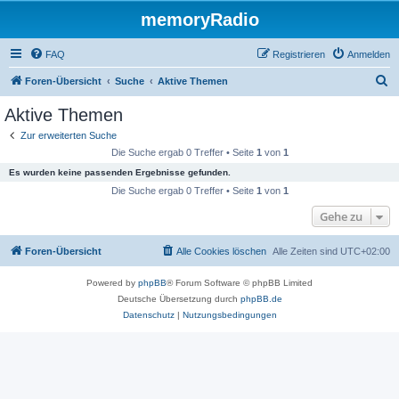
memoryRadio
FAQ
Registrieren
Anmelden
S
Foren-Übersicht
Suche
Aktive Themen
u
Aktive Themen
c
Zur erweiterten Suche
h
Die Suche ergab 0 Treffer • Seite
1
von
1
e
Es wurden keine passenden Ergebnisse gefunden.
Die Suche ergab 0 Treffer • Seite
1
von
1
Gehe zu
Foren-Übersicht
Alle Cookies löschen
Alle Zeiten sind
UTC+02:00
Powered by
phpBB
® Forum Software © phpBB Limited
Deutsche Übersetzung durch
phpBB.de
Datenschutz
|
Nutzungsbedingungen