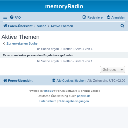
memoryRadio
FAQ
Registrieren
Anmelden
S
Foren-Übersicht
Suche
Aktive Themen
u
Aktive Themen
c
Zur erweiterten Suche
h
Die Suche ergab 0 Treffer • Seite
1
von
1
e
Es wurden keine passenden Ergebnisse gefunden.
Die Suche ergab 0 Treffer • Seite
1
von
1
Gehe zu
Foren-Übersicht
Alle Cookies löschen
Alle Zeiten sind
UTC+02:00
Powered by
phpBB
® Forum Software © phpBB Limited
Deutsche Übersetzung durch
phpBB.de
Datenschutz
|
Nutzungsbedingungen