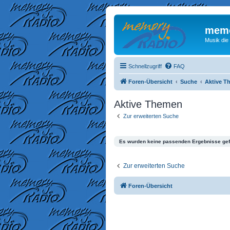
memo
Musik die
Schnellzugriff
FAQ
Foren-Übersicht
Suche
Aktive T
Aktive Themen
Zur erweiterten Suche
Es wurden keine passenden Ergebnisse ge
Zur erweiterten Suche
Foren-Übersicht