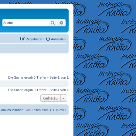
Suche
Erweiterte Suche
Registrieren
Anmelden
Die Suche ergab 0 Treffer • Seite
1
von
1
Die Suche ergab 0 Treffer • Seite
1
von
1
Gehe zu
 Cookies löschen
Alle Zeiten sind
UTC+02:00