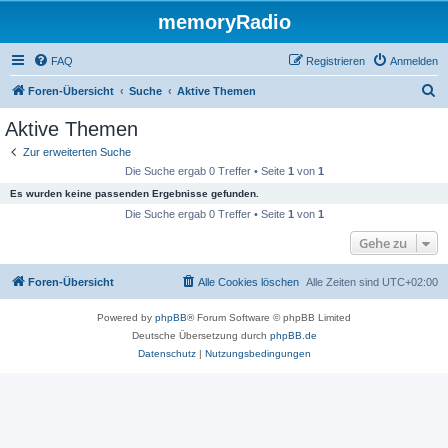
memoryRadio
FAQ
Registrieren
Anmelden
S
Foren-Übersicht
Suche
Aktive Themen
u
Aktive Themen
c
Zur erweiterten Suche
h
Die Suche ergab 0 Treffer • Seite
1
von
1
e
Es wurden keine passenden Ergebnisse gefunden.
Die Suche ergab 0 Treffer • Seite
1
von
1
Gehe zu
Foren-Übersicht
Alle Cookies löschen
Alle Zeiten sind
UTC+02:00
Powered by
phpBB
® Forum Software © phpBB Limited
Deutsche Übersetzung durch
phpBB.de
Datenschutz
|
Nutzungsbedingungen