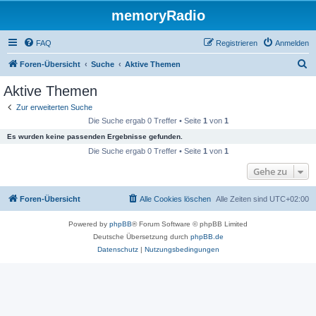
memoryRadio
FAQ
Registrieren
Anmelden
S
Foren-Übersicht
Suche
Aktive Themen
u
Aktive Themen
c
Zur erweiterten Suche
h
Die Suche ergab 0 Treffer • Seite
1
von
1
e
Es wurden keine passenden Ergebnisse gefunden.
Die Suche ergab 0 Treffer • Seite
1
von
1
Gehe zu
Foren-Übersicht
Alle Cookies löschen
Alle Zeiten sind
UTC+02:00
Powered by
phpBB
® Forum Software © phpBB Limited
Deutsche Übersetzung durch
phpBB.de
Datenschutz
|
Nutzungsbedingungen