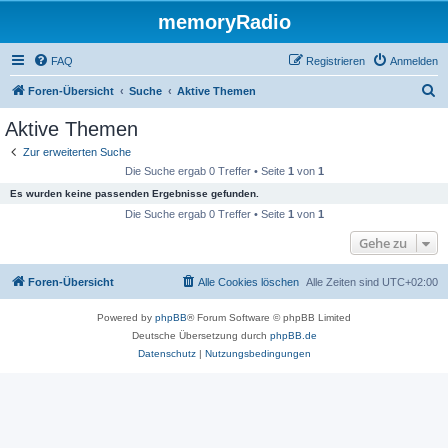
memoryRadio
FAQ
Registrieren
Anmelden
S
Foren-Übersicht
Suche
Aktive Themen
u
Aktive Themen
c
Zur erweiterten Suche
h
Die Suche ergab 0 Treffer • Seite
1
von
1
e
Es wurden keine passenden Ergebnisse gefunden.
Die Suche ergab 0 Treffer • Seite
1
von
1
Gehe zu
Foren-Übersicht
Alle Cookies löschen
Alle Zeiten sind
UTC+02:00
Powered by
phpBB
® Forum Software © phpBB Limited
Deutsche Übersetzung durch
phpBB.de
Datenschutz
|
Nutzungsbedingungen