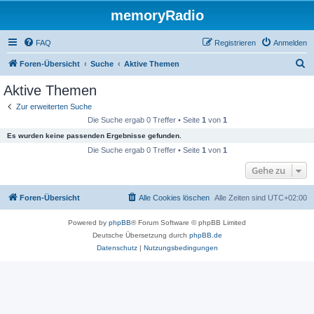
memoryRadio
FAQ
Registrieren
Anmelden
S
Foren-Übersicht
Suche
Aktive Themen
u
Aktive Themen
c
Zur erweiterten Suche
h
Die Suche ergab 0 Treffer • Seite
1
von
1
e
Es wurden keine passenden Ergebnisse gefunden.
Die Suche ergab 0 Treffer • Seite
1
von
1
Gehe zu
Foren-Übersicht
Alle Cookies löschen
Alle Zeiten sind
UTC+02:00
Powered by
phpBB
® Forum Software © phpBB Limited
Deutsche Übersetzung durch
phpBB.de
Datenschutz
|
Nutzungsbedingungen