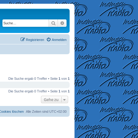
Suche
Erweiterte Suche
Registrieren
Anmelden
Die Suche ergab 0 Treffer • Seite
1
von
1
Die Suche ergab 0 Treffer • Seite
1
von
1
Gehe zu
 Cookies löschen
Alle Zeiten sind
UTC+02:00