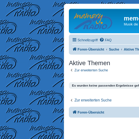
memo
Musik die
Schnellzugriff
FAQ
Foren-Übersicht
Suche
Aktive T
Aktive Themen
Zur erweiterten Suche
Es wurden keine passenden Ergebnisse ge
Zur erweiterten Suche
Foren-Übersicht