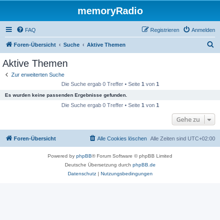
memoryRadio
FAQ
Registrieren
Anmelden
S
Foren-Übersicht
Suche
Aktive Themen
u
Aktive Themen
c
Zur erweiterten Suche
h
Die Suche ergab 0 Treffer • Seite
1
von
1
e
Es wurden keine passenden Ergebnisse gefunden.
Die Suche ergab 0 Treffer • Seite
1
von
1
Gehe zu
Foren-Übersicht
Alle Cookies löschen
Alle Zeiten sind
UTC+02:00
Powered by
phpBB
® Forum Software © phpBB Limited
Deutsche Übersetzung durch
phpBB.de
Datenschutz
|
Nutzungsbedingungen