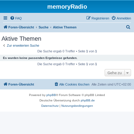
memoryRadio
FAQ
Registrieren
Anmelden
S
Foren-Übersicht
Suche
Aktive Themen
u
Aktive Themen
c
Zur erweiterten Suche
h
Die Suche ergab 0 Treffer • Seite
1
von
1
e
Es wurden keine passenden Ergebnisse gefunden.
Die Suche ergab 0 Treffer • Seite
1
von
1
Gehe zu
Foren-Übersicht
Alle Cookies löschen
Alle Zeiten sind
UTC+02:00
Powered by
phpBB
® Forum Software © phpBB Limited
Deutsche Übersetzung durch
phpBB.de
Datenschutz
|
Nutzungsbedingungen