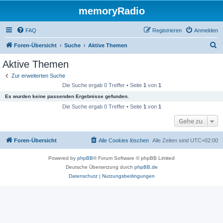
memoryRadio
FAQ
Registrieren
Anmelden
S
Foren-Übersicht
Suche
Aktive Themen
u
Aktive Themen
c
Zur erweiterten Suche
h
Die Suche ergab 0 Treffer • Seite
1
von
1
e
Es wurden keine passenden Ergebnisse gefunden.
Die Suche ergab 0 Treffer • Seite
1
von
1
Gehe zu
Foren-Übersicht
Alle Cookies löschen
Alle Zeiten sind
UTC+02:00
Powered by
phpBB
® Forum Software © phpBB Limited
Deutsche Übersetzung durch
phpBB.de
Datenschutz
|
Nutzungsbedingungen