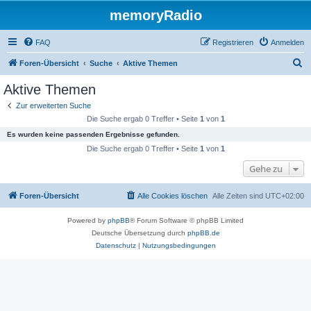
memoryRadio
FAQ
Registrieren
Anmelden
S
Foren-Übersicht
Suche
Aktive Themen
u
Aktive Themen
c
Zur erweiterten Suche
h
Die Suche ergab 0 Treffer • Seite
1
von
1
e
Es wurden keine passenden Ergebnisse gefunden.
Die Suche ergab 0 Treffer • Seite
1
von
1
Gehe zu
Foren-Übersicht
Alle Cookies löschen
Alle Zeiten sind
UTC+02:00
Powered by
phpBB
® Forum Software © phpBB Limited
Deutsche Übersetzung durch
phpBB.de
Datenschutz
|
Nutzungsbedingungen