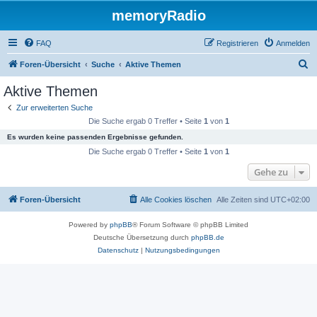
memoryRadio
FAQ
Registrieren
Anmelden
S
Foren-Übersicht
Suche
Aktive Themen
u
Aktive Themen
c
Zur erweiterten Suche
h
Die Suche ergab 0 Treffer • Seite
1
von
1
e
Es wurden keine passenden Ergebnisse gefunden.
Die Suche ergab 0 Treffer • Seite
1
von
1
Gehe zu
Foren-Übersicht
Alle Cookies löschen
Alle Zeiten sind
UTC+02:00
Powered by
phpBB
® Forum Software © phpBB Limited
Deutsche Übersetzung durch
phpBB.de
Datenschutz
|
Nutzungsbedingungen