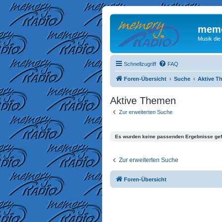
memo
Musik die
Schnellzugriff
FAQ
Foren-Übersicht
Suche
Aktive T
Aktive Themen
Zur erweiterten Suche
Es wurden keine passenden Ergebnisse ge
Zur erweiterten Suche
Foren-Übersicht