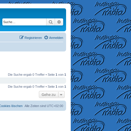
Suche
Erweiterte Suche
Registrieren
Anmelden
Die Suche ergab 0 Treffer • Seite
1
von
1
Die Suche ergab 0 Treffer • Seite
1
von
1
Gehe zu
 Cookies löschen
Alle Zeiten sind
UTC+02:00