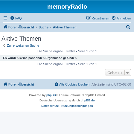
memoryRadio
FAQ
Registrieren
Anmelden
S
Foren-Übersicht
Suche
Aktive Themen
u
Aktive Themen
c
Zur erweiterten Suche
h
Die Suche ergab 0 Treffer • Seite
1
von
1
e
Es wurden keine passenden Ergebnisse gefunden.
Die Suche ergab 0 Treffer • Seite
1
von
1
Gehe zu
Foren-Übersicht
Alle Cookies löschen
Alle Zeiten sind
UTC+02:00
Powered by
phpBB
® Forum Software © phpBB Limited
Deutsche Übersetzung durch
phpBB.de
Datenschutz
|
Nutzungsbedingungen