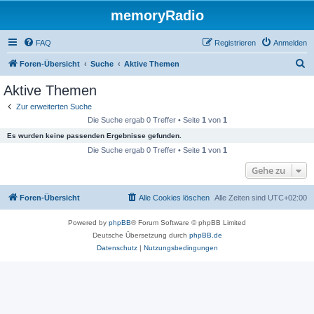
memoryRadio
FAQ
Registrieren
Anmelden
S
Foren-Übersicht
Suche
Aktive Themen
u
Aktive Themen
c
Zur erweiterten Suche
h
Die Suche ergab 0 Treffer • Seite
1
von
1
e
Es wurden keine passenden Ergebnisse gefunden.
Die Suche ergab 0 Treffer • Seite
1
von
1
Gehe zu
Foren-Übersicht
Alle Cookies löschen
Alle Zeiten sind
UTC+02:00
Powered by
phpBB
® Forum Software © phpBB Limited
Deutsche Übersetzung durch
phpBB.de
Datenschutz
|
Nutzungsbedingungen