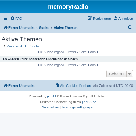
memoryRadio
FAQ
Registrieren
Anmelden
S
Foren-Übersicht
Suche
Aktive Themen
u
Aktive Themen
c
Zur erweiterten Suche
h
Die Suche ergab 0 Treffer • Seite
1
von
1
e
Es wurden keine passenden Ergebnisse gefunden.
Die Suche ergab 0 Treffer • Seite
1
von
1
Gehe zu
Foren-Übersicht
Alle Cookies löschen
Alle Zeiten sind
UTC+02:00
Powered by
phpBB
® Forum Software © phpBB Limited
Deutsche Übersetzung durch
phpBB.de
Datenschutz
|
Nutzungsbedingungen