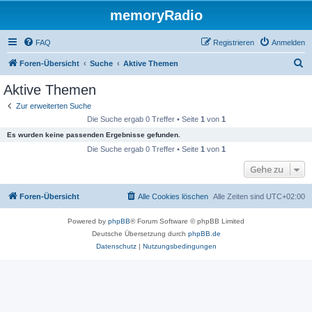
memoryRadio
FAQ
Registrieren
Anmelden
S
Foren-Übersicht
Suche
Aktive Themen
u
Aktive Themen
c
Zur erweiterten Suche
h
Die Suche ergab 0 Treffer • Seite
1
von
1
e
Es wurden keine passenden Ergebnisse gefunden.
Die Suche ergab 0 Treffer • Seite
1
von
1
Gehe zu
Foren-Übersicht
Alle Cookies löschen
Alle Zeiten sind
UTC+02:00
Powered by
phpBB
® Forum Software © phpBB Limited
Deutsche Übersetzung durch
phpBB.de
Datenschutz
|
Nutzungsbedingungen