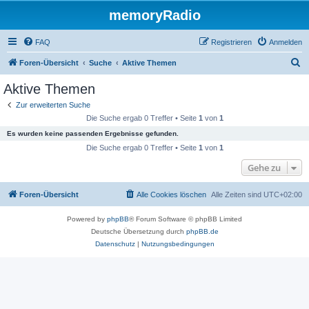
memoryRadio
FAQ
Registrieren
Anmelden
S
Foren-Übersicht
Suche
Aktive Themen
u
Aktive Themen
c
Zur erweiterten Suche
h
Die Suche ergab 0 Treffer • Seite
1
von
1
e
Es wurden keine passenden Ergebnisse gefunden.
Die Suche ergab 0 Treffer • Seite
1
von
1
Gehe zu
Foren-Übersicht
Alle Cookies löschen
Alle Zeiten sind
UTC+02:00
Powered by
phpBB
® Forum Software © phpBB Limited
Deutsche Übersetzung durch
phpBB.de
Datenschutz
|
Nutzungsbedingungen